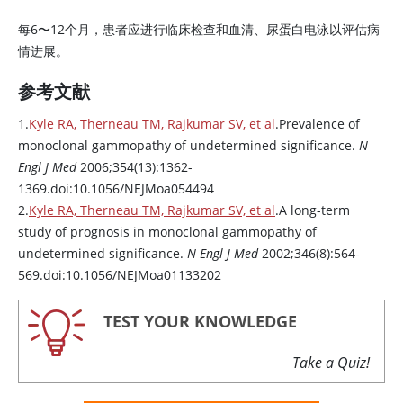
每6〜12个月，患者应进行临床检查和血清、尿蛋白电泳以评估病
情进展。
参考文献
1.
Kyle RA, Therneau TM, Rajkumar SV, et al
.Prevalence of
monoclonal gammopathy of undetermined significance.
N
Engl J Med
2006;354(13):1362-
1369.doi:10.1056/NEJMoa054494
2.
Kyle RA, Therneau TM, Rajkumar SV, et al
.A long-term
study of prognosis in monoclonal gammopathy of
undetermined significance.
N Engl J Med
2002;346(8):564-
569.doi:10.1056/NEJMoa01133202
TEST YOUR KNOWLEDGE
Take a Quiz!