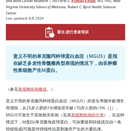
and Bone Cancer Research
|
同行评审人
Ashkan Emadi
,
MD, PhD
,
West
Virginia University School of Medicine, Robert C. Byrd Health Sciences
Center
Last updated: 8月 2024
看法 进行患者培训
意义不明的单克隆丙种球蛋白血症（MGUS）是指
在缺乏多发性骨髓瘤典型表现的情况下，由非肿瘤
性浆细胞产生M蛋白。
（参见
浆细胞疾病概述
。）
意义不明的单克隆丙种球蛋白血症（MGUS）的发生率随年龄增长
而增加，从25岁人群的1%增加至年龄
>
70岁人群的
>
5%（
1
）。
MGUS可发生于其他相关疾病（见表
浆细胞疾病的分类
），在这种
情况下，M蛋白(单克隆免疫球蛋白，可由重链和轻链或仅由一条
轻链组成)可能是对持续性抗原刺激所产生的大量抗体。