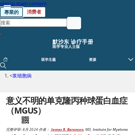
skip to main content
消费者
專業的
默沙东 诊疗手册
医学专业人士版
医学主题
资源
<
浆细胞病
意义不明的单克隆丙种球蛋白血症
（MGUS）
完整评审:
8月 2024
作者：
James R. Berenson
,
MD
,
Institute for Myeloma