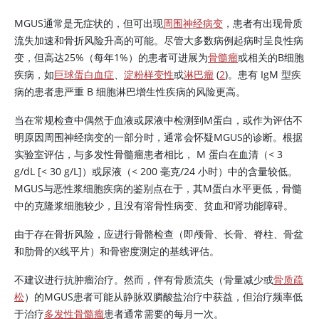
MGUS通常是无症状的，但可出现
周围神经病变
，患者有出现骨质
流失加速和骨折风险升高的可能。尽管大多数病例起病时呈良性病
变，但高达25%（每年1%）的患者可进展为
骨髓瘤
或相关的B细胞
疾病，如
巨球蛋白血症
、
淀粉样变性
或
淋巴瘤
(
2
)。患有 IgM 型疾
病的患者患严重 B 细胞淋巴增生性疾病的风险更高。
当在常规检查中偶然于血液或尿液中检测到M蛋白，或作为评估不
明原因周围神经病变的一部分时，通常会怀疑MGUS的诊断。根据
实验室评估，与多发性骨髓瘤患者相比， M 蛋白在血清（
<
3
g/dL [< 30 g/L]）或尿液（
<
200 毫克/24 小时）中的含量较低。
MGUS与恶性浆细胞疾病的鉴别点在于，其M蛋白水平更低，骨髓
中的克隆浆细胞较少，且没有溶骨性病变、贫血和肾功能障碍。
由于存在骨折风险，应进行骨骼检查（即颅骨、长骨、脊柱、骨盆
和肋骨的X线平片）和骨密度测定的基线评估。
不建议进行抗肿瘤治疗。然而，伴有骨质流失（骨量减少或
骨质疏
松
）的MGUS患者可能从静脉双膦酸盐治疗中获益，但治疗频率低
于治疗
多发性骨髓瘤
患者通常需要的每月一次。