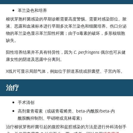
革兰染色和培养
梭状芽胞杆菌感染的早期诊断需要高度警惕。需要对感染部位、脓
液、恶露和血液标本进行早期多次革兰染色和细菌培养。伤口分泌
物的革兰染色显示革兰阳性杆菌；由于α毒素的破坏，多形核细胞
缺失。
阳性培养结果并不具有特异性，因为
C. perfringens
偶尔也可从健
康女性的阴道及恶露中分离到。
X线片可显示局部气体，例如位于胆道系统或胆囊壁、子宫内等。
治疗
手术清创
高剂量青霉素（或碳青霉烯类、beta-内酰胺/beta-内
酰胺酶抑制剂、
甲硝唑
或
克林霉素
）
治疗梭状芽孢杆菌引起的腹腔和盆腔感染的方法是进行外科清创手