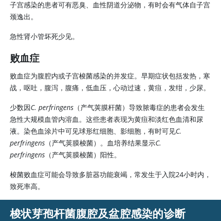
子宫感染的患者可有恶臭、血性阴道分泌物，有时会有气体自子宫
颈逸出。
急性肾小管坏死少见。
败血症
败血症为腹腔内或子宫梭菌感染的并发症。早期症状包括发热，寒
战，呕吐，腹泻，腹痛，低血压，心动过速，黄疸，发绀，少尿。
少数因
C. perfringens
（产气荚膜杆菌）导致脓毒症的患者会发生
急性大规模血管内溶血。这些患者表现为黄疸和淡红色血清和尿
液。染色血涂片中可见球形红细胞、影细胞，有时可见
C.
perfringens
（产气荚膜梭菌）。血培养结果显示
C.
perfringens
（产气荚膜梭菌）阳性。
梭菌败血症可能会导致多脏器功能衰竭，常发生于入院24小时内，
致死率高。
梭状芽孢杆菌腹腔及盆腔感染的诊断