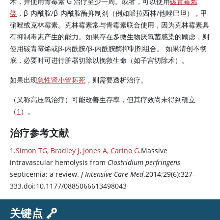
术，并使用青霉素 G 治疗至少一周。或者，可以使用
碳青霉烯
类
，β-内酰胺/β-内酰胺酶抑制剂（例如哌拉西林/他唑巴坦），甲
硝唑或克林霉素。
克林霉素
常与青霉素联合使用，因为
克林霉素
具
有抑制毒素产生的能力。如果存在多微生物厌氧菌感染的顾虑，则
使用碳青霉烯或β-内酰胺/β-内酰胺酶抑制剂组合。 如果清创不彻
底，必要时可进行脏器切除以挽救生命（如子宫切除术）。
如果出现
急性肾小管坏死
，则需要透析治疗。
（又称高压氧治疗）可能改善生存率，但其疗效尚未得到确立
（
1
）。
治疗参考文献
1.
Simon TG, Bradley J, Jones A, Carino G
.Massive
intravascular hemolysis from
Clostridium perfringens
septicemia: a review.
J Intensive Care Med
.2014;29(6):327-
333.doi:10.1177/0885066613498043
关键点