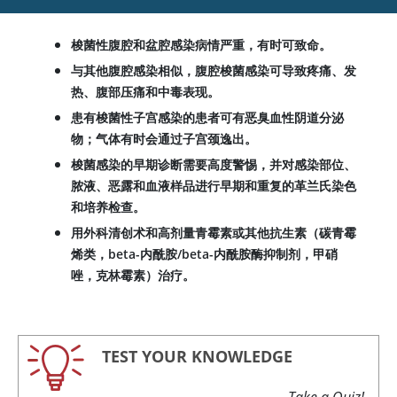
梭菌性腹腔和盆腔感染病情严重，有时可致命。
与其他腹腔感染相似，腹腔梭菌感染可导致疼痛、发
热、腹部压痛和中毒表现。
患有梭菌性子宫感染的患者可有恶臭血性阴道分泌
物；气体有时会通过子宫颈逸出。
梭菌感染的早期诊断需要高度警惕，并对感染部位、
脓液、恶露和血液样品进行早期和重复的革兰氏染色
和培养检查。
用外科清创术和高剂量青霉素或其他抗生素（碳青霉
烯类，beta-内酰胺/beta-内酰胺酶抑制剂，甲硝
唑，克林霉素）治疗。
TEST YOUR KNOWLEDGE
Take a Quiz!