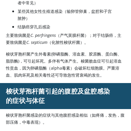
者中常见）
某些其他女性生殖道感染（输卵管卵巢，盆腔和子宫
脓肿）
结肠癌穿孔后感染
主要致病菌是
C. perfringens
（产气荚膜杆菌）；对于结肠癌，主
要致病菌是
C. septicum
（化脓性梭状杆菌）。
梭状芽胞杆菌产生外毒素(卵磷脂酶、溶血素、胶原酶、蛋白酶、
脂肪酶)，可引起坏死。多伴有气体产生。梭菌败血症可引起溶血
性贫血，因为卵磷脂酶（alpha毒素）会破坏红细胞膜。严重溶
血、肌肉坏死及相关毒性还可导致急性肾衰竭的发生。
梭状芽孢杆菌引起的腹腔及盆腔感染
的症状与体征
梭状芽胞杆菌感染的症状与其他腹腔感染相似（如疼痛，发热，腹
部压痛，中毒表现）。