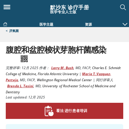
默沙东 诊疗手册
医学专业人士版
医学主题
资源
<
厌氧菌
腹腔和盆腔梭状芽胞杆菌感染
完整评审:
12月 2025
作者：
Larry M. Bush
,
MD, FACP
,
Charles E. Schmidt
College of Medicine, Florida Atlantic University
|
Maria T. Vazquez-
Pertejo
,
MD, FACP
,
Wellington Regional Medical Center
|
同行评审人
Brenda L. Tesini
,
MD
,
University of Rochester School of Medicine and
Dentistry
Last updated: 12月 2025
看法 进行患者培训