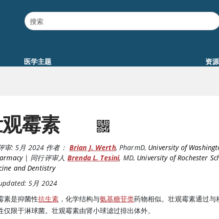
医学主题
资源
壮观霉素
评审:
5月 2024
作者：
Brian J. Werth
,
PharmD
,
University of Washing
harmacy
|
同行评审人
Brenda L. Tesini
,
MD
,
University of Rochester Sc
ine and Dentistry
 updated: 5月 2024
霉素是抑菌性
抗生素
，化学结构与
氨基糖苷类
药物相似。壮观霉素通过与
性仅限于淋球菌。壮观霉素由肾小球滤过排出体外。