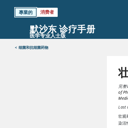
消费者
專業的
默沙东 诊疗手册
医学专业人士版
<
细菌和抗细菌药物
完整
of P
Medic
Last
壮观
染活