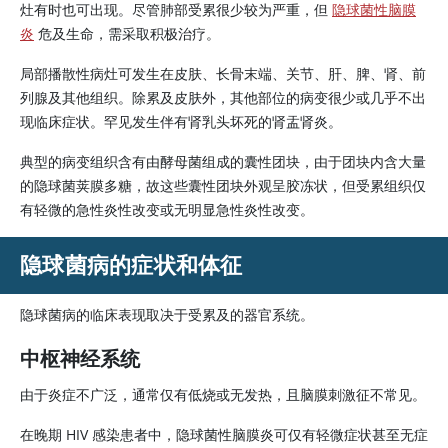
灶有时也可出现。尽管肺部受累很少较为严重，但
隐球菌性脑膜
炎
危及生命，需采取积极治疗。
局部播散性病灶可发生在皮肤、长骨末端、关节、肝、脾、肾、前
列腺及其他组织。除累及皮肤外，其他部位的病变很少或几乎不出
现临床症状。罕见发生伴有肾乳头坏死的肾盂肾炎。
典型的病变组织含有由酵母菌组成的囊性团块，由于团块内含大量
的隐球菌荚膜多糖，故这些囊性团块外观呈胶冻状，但受累组织仅
有轻微的急性炎性改变或无明显急性炎性改变。
隐球菌病的症状和体征
隐球菌病的临床表现取决于受累及的器官系统。
中枢神经系统
由于炎症不广泛，通常仅有低烧或无发热，且脑膜刺激征不常见。
在晚期 HIV 感染患者中，隐球菌性脑膜炎可仅有轻微症状甚至无症