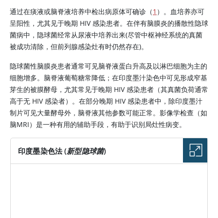
通过在痰液或脑脊液培养中检出病原体可确诊（
1
）。血培养亦可
呈阳性，尤其见于晚期 HIV 感染患者。在伴有脑膜炎的播散性隐球
菌病中，隐球菌经常从尿液中培养出来(尽管中枢神经系统的真菌
被成功清除，但前列腺感染灶有时仍然存在)。
隐球菌性脑膜炎患者通常可见脑脊液蛋白升高及以淋巴细胞为主的
细胞增多。脑脊液葡萄糖常降低；在印度墨汁染色中可见形成窄基
芽生的被膜酵母，尤其常见于晚期 HIV 感染患者（其真菌负荷通常
高于无 HIV 感染者）。在部分晚期 HIV 感染患者中，除印度墨汁
制片可见大量酵母外，脑脊液其他参数可能正常。影像学检查（如
脑MRI）是一种有用的辅助手段，有助于识别局灶性病变。
印度墨染色法 (
新型隐球菌
)
图片