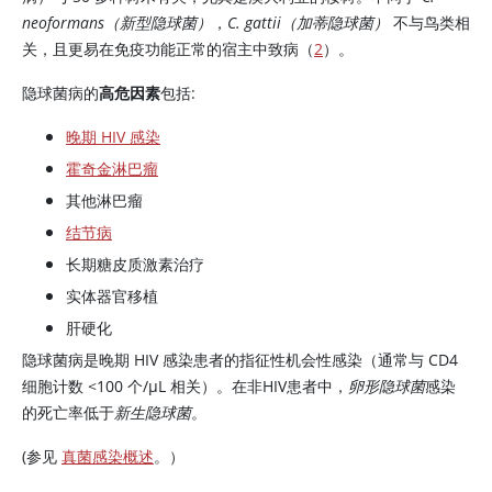
neoformans（新型隐球菌）
，
C. gattii（加蒂隐球菌）
不与鸟类相
关，且更易在免疫功能正常的宿主中致病（
2
）。
隐球菌病的
高危因素
包括:
晚期 HIV 感染
霍奇金淋巴瘤
其他淋巴瘤
结节病
长期糖皮质激素治疗
实体器官移植
肝硬化
隐球菌病是晚期 HIV 感染患者的指征性机会性感染（通常与 CD4
细胞计数 <100 个/μL 相关）。在非HIV患者中，
卵形隐球菌
感染
的死亡率低于
新生隐球菌
。
(参见
真菌感染概述
。）