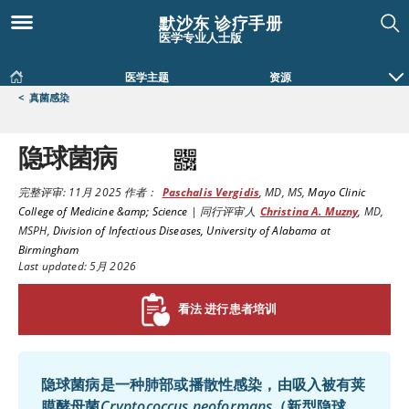
默沙东 诊疗手册
医学专业人士版
医学主题
资源
<
真菌感染
隐球菌病
完整评审:
11月 2025
作者：
Paschalis Vergidis
,
MD, MS
,
Mayo Clinic
College of Medicine &amp; Science
|
同行评审人
Christina A. Muzny
,
MD,
MSPH
,
Division of Infectious Diseases, University of Alabama at
Birmingham
Last updated: 5月 2026
看法 进行患者培训
隐球菌病是一种肺部或播散性感染，由吸入被有荚
膜酵母菌
Cryptococcus neoformans
（新型隐球