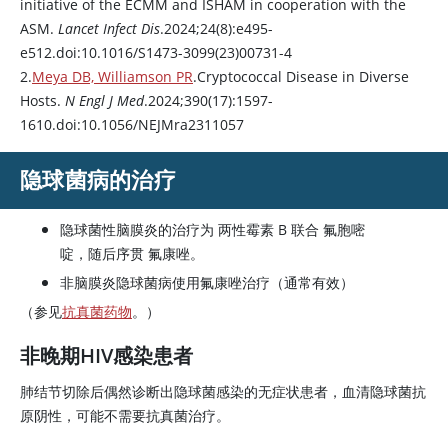
initiative of the ECMM and ISHAM in cooperation with the
ASM.
Lancet Infect Dis
.2024;24(8):e495-
e512.doi:10.1016/S1473-3099(23)00731-4
2.
Meya DB, Williamson PR
.Cryptococcal Disease in Diverse
Hosts.
N Engl J Med
.2024;390(17):1597-
1610.doi:10.1056/NEJMra2311057
隐球菌病的治疗
隐球菌性脑膜炎的治疗为
两性霉素 B
联合
氟胞嘧
啶
，随后序贯
氟康唑
。
非脑膜炎隐球菌病使用
氟康唑
治疗（通常有效）
（参见
抗真菌药物
。）
非晚期HIV感染患者
肺结节切除后偶然诊断出隐球菌感染的无症状患者，血清隐球菌抗
原阴性，可能不需要抗真菌治疗。