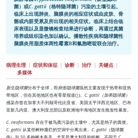
菌）或
C. gattii
（格特隐球菌）污染的土壤引起。
临床上出现肺炎、脑膜炎的相应症状或由皮肤、骨
骼或内脏受累及所出现的相关症状。临床上结合临
床表现以及显微镜检查结果进行诊断，再通过真菌
培养或组织染色加以确认。播散性疾病和隐球菌性
脑膜炎用脂质体两性霉素B和氟胞嘧啶联合治疗。
病理生理
|
症状和体征
|
诊断
|
治疗
|
关键点
|
多媒体
新生隐球菌
分布于全球，而
卵形隐球菌
虽然主要发现于热带和亚热
带地区，但在其他地区也有零星报道(
1
)。
C. gattii（加蒂隐球菌）
感染亦曾在加拿大不列颠哥伦比亚省、美国太平洋西北地区、巴布
亚新几内亚、澳大利亚北部以及欧洲地中海地区发生散发性暴发。
C. neoformans
存在于被鸟粪污染的土壤中，尤其是鸽子的粪便。
C. gattii
从某些树种腐烂的空洞中分离出来。
C. gattii
（隐球菌
病）与 50 多种树木有关，尤其是澳大利亚的桉树。不同于
C.