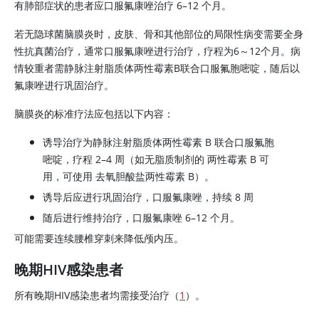
有肺部症状的患者应口服氟康唑治疗 6–12 个月。
若无隐球菌脑膜炎时，皮肤、骨和其他部位的局限性病变需要全身
性抗真菌治疗，通常口服氟康唑进行治疗，疗程为6～12个月。病
情较重者需静脉注射脂质体两性霉素B联合口服氟胞嘧啶，随后以
氟康唑
进行巩固治疗。
脑膜炎的标准疗法应包括以下内容：
诱导治疗为静脉注射脂质体两性霉素 B 联合口服氟胞
嘧啶，疗程 2–4 周（如无脂质制剂的
两性霉素 B
可
用，可使用
去氧胆酸盐两性霉素 B
）。
诱导后应进行巩固治疗，口服氟康唑，持续 8 周
随后进行维持治疗，口服氟康唑 6–12 个月。
可能需要连续腰椎穿刺来降低颅内压。
晚期HIV感染患者
所有晚期HIV感染患者均需接受治疗（
1
）。