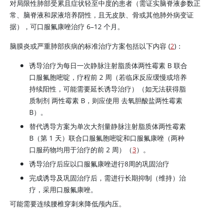
对局限性肺部受累且症状轻至中度的患者（需证实脑脊液参数正
常、脑脊液和尿液培养阴性，且无皮肤、骨或其他肺外病变证
据），可口服氟康唑治疗 6–12 个月。
脑膜炎或严重肺部疾病的标准治疗方案包括以下内容 (
2
)：
诱导治疗为每日一次静脉注射脂质体两性霉素 B 联合
口服氟胞嘧啶，疗程前 2 周（若临床反应缓慢或培养
持续阳性，可能需要延长诱导治疗）（如无法获得脂
质制剂
两性霉素 B
，则应使用
去氧胆酸盐两性霉素
B
）。
替代诱导方案为单次大剂量静脉注射脂质体两性霉素
B（第 1 天）联合口服氟胞嘧啶和口服氟康唑（两种
口服药物均用于治疗的前 2 周）（
3
）。
诱导治疗后应以口服氟康唑进行8周的巩固治疗
完成诱导及巩固治疗后，需进行长期抑制（维持）治
疗，采用口服氟康唑。
可能需要连续腰椎穿刺来降低颅内压。