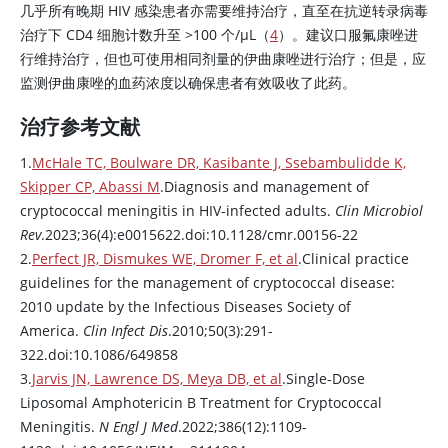
几乎所有晚期 HIV 感染患者亦需要维持治疗，直至在抗逆转录病毒
治疗下 CD4 细胞计数升至 >100 个/μL（
4
）。建议口服氟康唑进
行维持治疗，但也可使用相同剂量的伊曲康唑进行治疗；但是，应
监测
伊曲康唑
的血药浓度以确保患者有效吸收了此药。
治疗参考文献
1.
McHale TC, Boulware DR, Kasibante J, Ssebambulidde K,
Skipper CP, Abassi M
.Diagnosis and management of
cryptococcal meningitis in HIV-infected adults.
Clin Microbiol
Rev
.2023;36(4):e0015622.doi:10.1128/cmr.00156-22
2.
Perfect JR, Dismukes WE, Dromer F, et al
.Clinical practice
guidelines for the management of cryptococcal disease:
2010 update by the Infectious Diseases Society of
America.
Clin Infect Dis
.2010;50(3):291-
322.doi:10.1086/649858
3.
Jarvis JN, Lawrence DS, Meya DB, et al
.Single-Dose
Liposomal
Amphotericin B
Treatment for Cryptococcal
Meningitis.
N Engl J Med
.2022;386(12):1109-