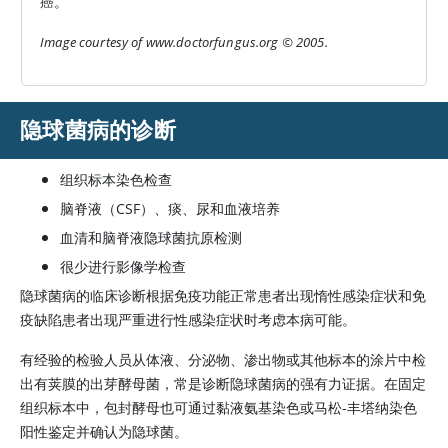
癌。
Image courtesy of www.doctorfungus.org © 2005.
隐球菌病的诊断
组织标本染色检查
脑脊液（CSF）、痰、尿和血液培养
血清和脑脊液隐球菌抗原检测
很少进行影像学检查
隐球菌病的临床诊断根据免疫功能正常患者出现惰性感染症状和免
疫缺陷患者出现严重进行性感染症状时考虑本病可能。
有经验的检验人员从体液、分泌物、渗出物或其他标本的涂片中检
出有荚膜的出芽酵母菌，常是诊断隐球菌病的强有力证据。在固定
组织标本中，包封酵母也可通过黏液氨基染色或马松-丰塔纳染色
阳性鉴定并确认为隐球菌。