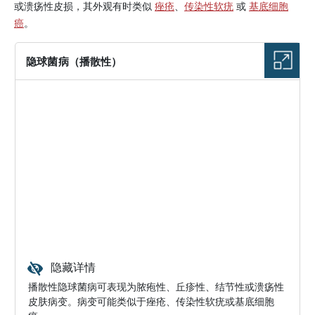
或溃疡性皮损，其外观有时类似
痤疮
、
传染性软疣
或
基底细胞
癌
。
隐球菌病（播散性）
隐藏详情
播散性隐球菌病可表现为脓疱性、丘疹性、结节性或溃疡性
皮肤病变。病变可能类似于痤疮、传染性软疣或基底细胞