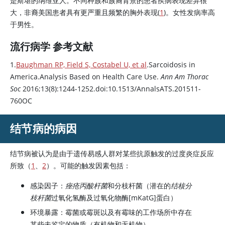
是斯堪的纳维亚人。不同种族和族裔背景的患者疾病表现差异很
大，非裔美国患者具有更严重且频繁的胸外表现(
1
)。女性发病率高
于男性。
流行病学 参考文献
1.
Baughman RP, Field S, Costabel U, et al
.Sarcoidosis in
America.Analysis Based on Health Care Use.
Ann Am Thorac
Soc
2016;13(8):1244-1252.doi:10.1513/AnnalsATS.201511-
760OC
结节病的病因
结节病被认为是由于遗传易感人群对某些抗原触发的过度炎症反应
所致（
1
、
2
）。可能的触发因素包括：
感染因子：
痤疮丙酸杆菌
和分枝杆菌（潜在的
结核分
枝杆菌
过氧化氢酶及过氧化物酶[mKatG]蛋白）
环境暴露：霉菌或霉斑以及有霉味的工作场所中存在
某些未鉴定的物质（有机物和无机物）