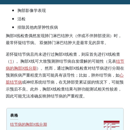
胸部影像学表现
活检
排除其他肉芽肿性疾病
胸部X线检查偶然发现肺门淋巴结肿大（伴或不伴肺部浸润）时，
最常怀疑结节病。 双侧肺门淋巴结肿大是最常见的异常。
若怀疑结节病且尚未进行过胸部X线检查，则应首先进行X线检查
（
1
）。胸部X线可大致预测肺结节病自发缓解的可能性（见表
结节
病的胸部X线分期
）。然而，通过胸部X线检查对结节病进行分期在
预测疾病严重程度方面可能具有误导性；比如，肺外结节病，如
心
脏结节病
或神经系统结节病，在无肺部受累证据的情况下，可能预
示预后不良。此外，胸部X线检查结果与肺功能测试相关性较差，
因此可能无法准确反映肺结节病的严重程度。
表格
结节病的胸部X线分期