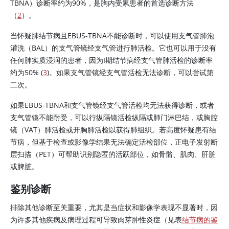
TBNA）诊断率约为90%，是胸内受累患者的首选诊断方法
（
2
）。
当怀疑肺结节病且EBUS-TBNA不能诊断时，可以使用支气管肺泡
灌洗（BAL）的支气管镜经支气管进行肺活检。它也可以用于没有
任何肺实质浸润的患者，因为I期结节病经支气管肺活检的诊断率
约为50% (
3
)。如果支气管镜经支气管活检无法诊断，可以尝试第
二次。
如果EBUS-TBNA和支气管镜经支气管活检均无法获得诊断，或者
支气管镜不能耐受，可以行纵隔镜活检纵隔或肺门淋巴结，或胸腔
镜（VAT）肺活检或开胸肺活检以获得肺组织。若高度怀疑患有结
节病，但基于检查或影像学结果无法确定活检部位，正电子发射断
层扫描（PET）可帮助识别隐匿的活跃部位，如骨骼、肌肉、肝脏
或脾脏。
鉴别诊断
排除其他诊断至关重要，尤其是当症状和影像学表现不显著时，因
为许多其他疾病及病理过程可导致肉芽肿性炎症（见表
结节病的鉴