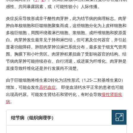
感性、共同暴露因素，或（可能性较小）人际传播。
炎症反应导致形成非干酪性肉芽肿，此为结节病的病理标志。肉芽
肿由单核细胞和巨噬细胞聚集而成，这些细胞分化为上皮样细胞和
多核巨细胞，周围环绕着淋巴细胞、浆细胞、成纤维细胞和胶原蛋
白。肉芽肿发生最常见于肺和淋巴结，但可累及任何器官，并引起
显著功能障碍。肺部肉芽肿沿淋巴系统分布，最多发于细支气管周
围、胸膜下和小叶旁区。肉芽肿积累扭曲了受影响器官的结构。结
节病肉芽肿可能持续存在、自行消退，或进展为纤维化。肉芽肿是
直接导致纤维化还是并行发展尚不清楚。
由于巨噬细胞将
维生素D
转化为活性形式（1,25-二羟基
维生素D
）
增加，可能会发生
高钙血症
。 即使血清钙水平正常的患者也可能
出现高钙尿。可能发生肾结石和肾钙化，有时会导致
慢性肾脏疾
病
。
结节病（组织病理学）