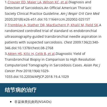
1.
Crouser ED, Maier LA, Wilson KC, et al
.Diagnosis and
Detection of Sarcoidosis.An Official American Thoracic
Society Clinical Practice Guideline.
Am J Respir Crit Care Med
2020;201(8):e26-e51.doi:10.1164/rccm.202002-0251ST
2.
Tremblay A, Stather DR, MacEachern P, Khalil M, Field SK
.A
randomized controlled trial of standard vs endobronchial
ultrasonography-guided transbronchial needle aspiration in
patients with suspected sarcoidosis.
Chest
2009;136(2):340-
346.doi:10.1378/chest.08-2768
3.
Akten HS, Kilic H, Celik B, et al
.Diagnostic Yield of
Transbronchial Biopsy in Comparison to High Resolution
Computerized Tomography in Sarcoidosis Cases.
Asian Pac J
Cancer Prev
2018;19(4):1029-
1033.doi:10.22034/APJCP.2018.19.4.1029
结节病的治疗
非甾体类抗炎药(NSAIDs)