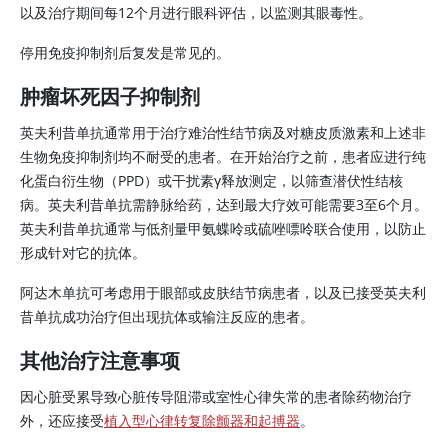
以及治疗期间每12个月进行眼科评估，以监测其眼毒性。
停用免疫抑制剂后复发是常见的。
肿瘤坏死因子抑制剂
英夫利昔单抗通常用于治疗难治性结节病及对糖皮质激素和上述非
生物免疫抑制剂均不耐受的患者。在开始治疗之前，患者应进行纯
化蛋白衍生物（PPD）或干扰素γ释放测定，以筛查潜伏性结核
病。
英夫利昔单抗
需静脉给药，达到最大疗效可能需要3至6个月。
英夫利昔单抗
通常与低剂量甲氨蝶呤或硫唑嘌呤联合使用，以防止
形成针对它的抗体。
阿达木单抗可考虑用于眼部或皮肤结节病患者，以及已接受英夫利
昔单抗成功治疗但出现抗体或输注反应的患者。
其他治疗注意事项
因心脏受累导致心脏传导阻滞或室性心律失常的患者除药物治疗
外，还应接受
植入型心律转复除颤器和起搏器
。