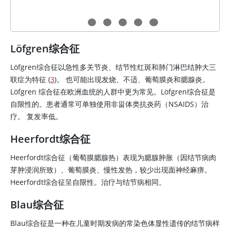
Löfgren综合征
Löfgren综合征以急性多关节炎、结节性红斑和肺门淋巴结肿大三
联症为特征 (
3
)。 也可能出现发烧、不适、葡萄膜炎和腮腺炎。
Löfgren 综合征在欧洲血统的人群中更为常见。Löfgren综合征是
自限性的。患者通常可单独使用非甾体类抗炎药（NSAIDS）治
疗。 复发率低。
Heerfordt综合征
Heerfordt综合征（葡萄膜腮腺热）表现为腮腺肿胀（因结节病肉
芽肿浸润所致）、葡萄膜炎、慢性发热，较少出现面神经麻痹。
Heerfordt综合征呈自限性。治疗与结节病相同。
Blau综合征
Blau综合征是一种在儿童时期发病的常染色体显性遗传的结节病样