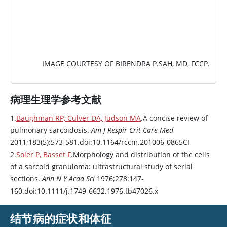
图片
IMAGE COURTESY OF BIRENDRA P.SAH, MD, FCCP.
病理生理学参考文献
1.
Baughman RP, Culver DA, Judson MA
.A concise review of
pulmonary sarcoidosis.
Am J Respir Crit Care Med
2011;183(5):573-581.doi:10.1164/rccm.201006-0865CI
2.
Soler P, Basset F
.Morphology and distribution of the cells
of a sarcoid granuloma: ultrastructural study of serial
sections.
Ann N Y Acad Sci
1976;278:147-
160.doi:10.1111/j.1749-6632.1976.tb47026.x
结节病的症状和体征