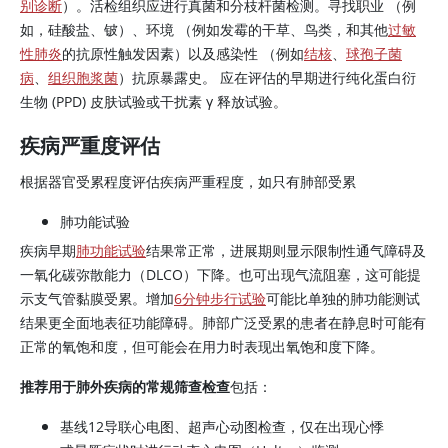
别诊断
）。活检组织应进行真菌和分枝杆菌检测。寻找职业 （例
如，硅酸盐、铍）、环境 （例如发霉的干草、鸟类，和其他
过敏
性肺炎
的抗原性触发因素）以及感染性 （例如
结核
、
球孢子菌
病
、
组织胞浆菌
）抗原暴露史。 应在评估的早期进行纯化蛋白衍
生物 (PPD) 皮肤试验或干扰素 γ 释放试验。
疾病严重度评估
根据器官受累程度评估疾病严重程度，如只有肺部受累
肺功能试验
疾病早期
肺功能试验
结果常正常，进展期则显示限制性通气障碍及
一氧化碳弥散能力（DLCO）下降。也可出现气流阻塞，这可能提
示支气管黏膜受累。增加
6分钟步行试验
可能比单独的肺功能测试
结果更全面地表征功能障碍。肺部广泛受累的患者在静息时可能有
正常的氧饱和度，但可能会在用力时表现出氧饱和度下降。
推荐用于肺外疾病的常规筛查检查
包括：
基线12导联心电图、超声心动图检查，仅在出现心悸