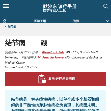
默沙东 诊疗手册
医学专业人士版
医学主题
资源
<
结节病
结节病
完整评审:
2月 2025
作者：
Birendra P. Sah
,
MD, FCCP
,
Upstate Medical
University
|
同行评审人
M. Patricia Rivera
,
MD
,
University of Rochester
Medical Center
Last updated: 2月 2025
看法 进行患者培训
结节病是一种炎症性疾病，以单个或多个脏器和组
织的非干酪性肉芽肿性病变为表现，其病因未明。