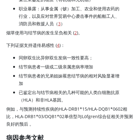
职业暴露：从事金属（铍）加工、农业和使用农药的
行业，以及应对世界贸易中心袭击事件的船舶工人、
消防员和救援人员（
3
）
烟草使用与结节病的发生呈负相关 (
2
)。
下列证据支持遗传易感性 (
4
)：
同卵双生比异卵双生发病一致性要高；
结节病患者一级或二级亲属患病率增加
结节病患者的兄弟姐妹罹患结节病的相对风险显著增
加
已鉴定出与结节病相关的几种可能的人类白细胞抗原
（HLA）和非HLA基因。
例如，与预测持续性疾病的HLA-DRB1*15/HLA-DQB1*0602相
比，HLA-DRB1*03/DQB1*02单倍型与Löfgren综合征相关并预测
良好的预后 。
病因参考文献