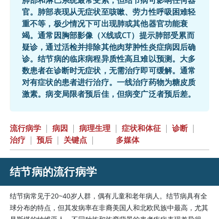
肺部和淋巴系统最常受累，但结节病可影响任何器
官。肺部表现从无症状至咳嗽、劳力性呼吸困难轻
重不等，极少情况下可出现肺或其他器官功能衰
竭。通常因胸部影像（X线或CT）提示肺部受累而
疑诊，通过活检并排除其他肉芽肿性炎症病因后确
诊。结节病的临床病程异质性高且难以预测。大多
数患者在诊断时无症状，无需治疗即可缓解。通常
对有症状的患者进行治疗。一线治疗药物为糖皮质
激素。病变局限者预后佳，但病变广泛者预后差。
流行病学
|
病因
|
病理生理
|
症状和体征
|
诊断
|
治疗
|
预后
|
关键点
|
多媒体
结节病的流行病学
结节病常见于20~40岁人群，偶有儿童和老年病人。结节病具有全
球分布的特点，但其发病率在非裔美国人和北欧民族中最高，尤其