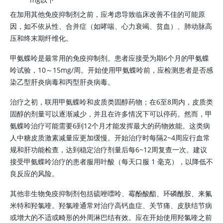
在加用其他免疫抑制剂之前，应考虑导致临床改善不佳的可能原
因，如不依从性、合并症（如哮喘、心力衰竭、贫血）、肺动脉高
压和终末期纤维化。
甲氨蝶呤是最常用的免疫抑制剂。患者应接受为期6个月的
甲氨蝶
呤
试验，10～15mg/周。开始使用
甲氨蝶呤
前，应检测患者是否感
染乙型肝炎病毒和丙型肝炎病毒。
治疗之初，联用甲氨蝶呤和皮质类固醇药物；在6至8周内，皮质类
固醇的剂量可以逐渐减少，并且在许多情况下可以停药。然而，
甲
氨蝶呤
治疗可能需要6到12个月才能发挥最大的药物效能。这类病
人中糖皮质激素减量应更加缓慢。开始治疗时每隔2~4周应行血常
规和肝功能检查，达到稳定治疗剂量后每6~12周复查一次。建议
接受
甲氨蝶呤
治疗的患者服用叶酸（每天口服 1 毫克），以降低不
良反应的风险。
其他非生物免疫抑制剂包括硫唑嘌呤、霉酚酸酯、环磷酰胺、来氟
米特和羟氯喹。羟氯喹通常对治疗高钙血症、关节痛、皮肤结节病
或增大的不适或畸形的外周淋巴结有效。应在开始使用羟氯喹之前