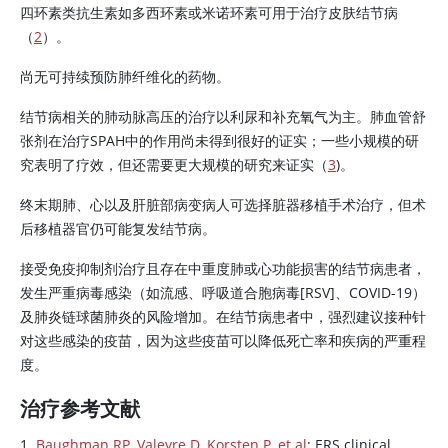
四环素类抗生素如多西环素或米诺环素可用于治疗皮肤结节病
（
2
）。
尚无可持续预防肺纤维化的药物。
结节病相关的肺动脉高压的治疗以利尿和补充氧气为主。肺血管舒
张剂在治疗SPAH中的作用尚未得到很好的证实；一些小规模的研
究表明了疗效，但还需要更大规模的研究来证实（
3
)。
终末期肺、心以及肝脏部病变病人可选择脏器移植手术治疗，但术
后移植器官仍可能复发结节病。
接受免疫抑制剂治疗且存在中重度肺或心功能损害的结节病患者，
发生严重病毒感染（如流感、呼吸道合胞病毒[RSV]、COVID-19）
及肺炎链球菌肺炎的风险增加。在结节病患者中，强烈建议接种针
对这些感染的疫苗，因为这些疫苗可以降低死亡率和疾病的严重程
度。
治疗参考文献
1.
Baughman RP, Valeyre D, Korsten P, et al
: ERS clinical