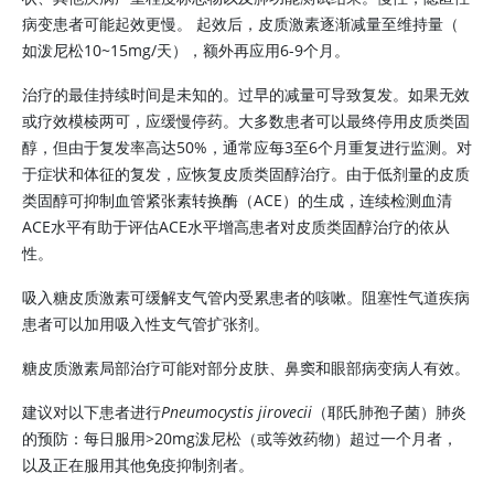
病变患者可能起效更慢。 起效后，皮质激素逐渐减量至维持量（
如泼尼松10~15mg/天），额外再应用6-9个月。
治疗的最佳持续时间是未知的。过早的减量可导致复发。如果无效
或疗效模棱两可，应缓慢停药。大多数患者可以最终停用皮质类固
醇，但由于复发率高达50%，通常应每3至6个月重复进行监测。对
于症状和体征的复发，应恢复皮质类固醇治疗。由于低剂量的皮质
类固醇可抑制血管紧张素转换酶（ACE）的生成，连续检测血清
ACE水平有助于评估ACE水平增高患者对皮质类固醇治疗的依从
性。
吸入糖皮质激素可缓解支气管内受累患者的咳嗽。阻塞性气道疾病
患者可以加用吸入性支气管扩张剂。
糖皮质激素局部治疗可能对部分皮肤、鼻窦和眼部病变病人有效。
建议对以下患者进行
Pneumocystis jirovecii
（耶氏肺孢子菌）肺炎
的预防：每日服用>20mg泼尼松（或等效药物）超过一个月者，
以及正在服用其他免疫抑制剂者。