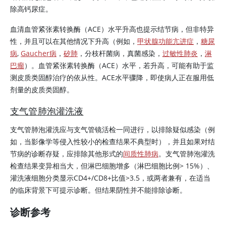
除高钙尿症。
血清血管紧张素转换酶（ACE）水平升高也提示结节病，但非特异
性，并且可以在其他情况下升高（例如，
甲状腺功能亢进症
，
糖尿
病
,
Gaucher病
，
矽肺
，分枝杆菌病，真菌感染，
过敏性肺炎
，
淋
巴瘤
）。血管紧张素转换酶（ACE）水平，若升高，可能有助于监
测皮质类固醇治疗的依从性。ACE水平骤降，即使病人正在服用低
剂量的皮质类固醇。
支气管肺泡灌洗液
支气管肺泡灌洗应与支气管镜活检一同进行，以排除疑似感染（例
如，当影像学等侵入性较小的检查结果不典型时），并且如果对结
节病的诊断存疑，应排除其他形式的
间质性肺病
。支气管肺泡灌洗
检查结果变异相当大，但淋巴细胞增多（淋巴细胞比例
>
15%）、
灌洗液细胞分类显示CD4
+
/CD8
+
比值
>
3.5，或两者兼有，在适当
的临床背景下可提示诊断。但结果阴性并不能排除诊断。
诊断参考