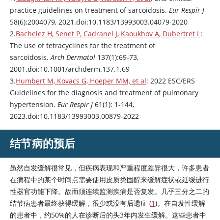
practice guidelines on treatment of sarcoidosis.
Eur Respir J
58(6):2004079, 2021.doi:10.1183/13993003.04079-2020
2.
Bachelez H, Senet P, Cadranel J, Kaoukhov A, Dubertret L
:
The use of tetracyclines for the treatment of
sarcoidosis.
Arch Dermatol
137(1):69-73,
2001.doi:10.1001/archderm.137.1.69
3.
Humbert M, Kovacs G, Hoeper MM, et al
: 2022 ESC/ERS
Guidelines for the diagnosis and treatment of pulmonary
hypertension.
Eur Respir J
61(1): 1-144,
2023.doi:10.1183/13993003.00879-2022
结节病的预后
虽然自发缓解很常见，但疾病表现和严重程度差异很大，许多患者
在病程中的某个时间点需要使用皮质类固醇来缓解症状或延缓进行
性器官功能下降。故而须连续监测疾病是否复发。几乎三分之二的
结节病患者最终获得缓解，很少或没有后遗症 (
1
)。在自发性缓解
的患者中，约50%的人在诊断后的头3年内发生缓解。这些患者中