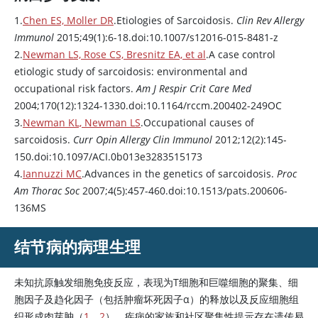
1.
Chen ES, Moller DR
.Etiologies of Sarcoidosis.
Clin Rev Allergy
Immunol
2015;49(1):6-18.doi:10.1007/s12016-015-8481-z
2.
Newman LS, Rose CS, Bresnitz EA, et al
.A case control
etiologic study of sarcoidosis: environmental and
occupational risk factors.
Am J Respir Crit Care Med
2004;170(12):1324-1330.doi:10.1164/rccm.200402-249OC
3.
Newman KL, Newman LS
.Occupational causes of
sarcoidosis.
Curr Opin Allergy Clin Immunol
2012;12(2):145-
150.doi:10.1097/ACI.0b013e3283515173
4.
Iannuzzi MC
.Advances in the genetics of sarcoidosis.
Proc
Am Thorac Soc
2007;4(5):457-460.doi:10.1513/pats.200606-
136MS
结节病的病理生理
未知抗原触发细胞免疫反应，表现为T细胞和巨噬细胞的聚集、细
胞因子及趋化因子（包括肿瘤坏死因子α）的释放以及反应细胞组
织形成肉芽肿（
1
、
2
）。疾病的家族和社区聚集性提示存在遗传易