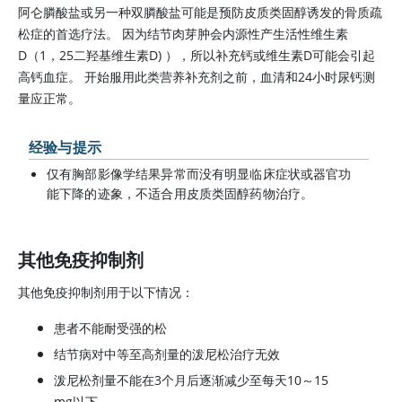
阿仑膦酸盐或另一种双膦酸盐可能是预防皮质类固醇诱发的骨质疏
松症的首选疗法。 因为结节肉芽肿会内源性产生活性
维生素
D
（1，25二羟基
维生素D
) ），所以补充钙或维生素D可能会引起
高钙血症。 开始服用此类营养补充剂之前，血清和24小时尿钙测
量应正常。
经验与提示
仅有胸部影像学结果异常而没有明显临床症状或器官功
能下降的迹象，不适合用皮质类固醇药物治疗。
其他免疫抑制剂
其他免疫抑制剂用于以下情况：
患者不能耐受强的松
结节病对中等至高剂量的泼尼松治疗无效
泼尼松剂量不能在3个月后逐渐减少至每天10～15
mg以下