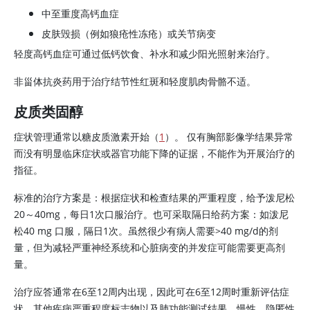
中至重度高钙血症
皮肤毁损（例如狼疮性冻疮）或关节病变
轻度高钙血症可通过低钙饮食、补水和减少阳光照射来治疗。
非甾体抗炎药用于治疗结节性红斑和轻度肌肉骨骼不适。
皮质类固醇
症状管理通常以糖皮质激素开始（
1
）。 仅有胸部影像学结果异常
而没有明显临床症状或器官功能下降的证据，不能作为开展治疗的
指征。
标准的治疗方案是：根据症状和检查结果的严重程度，给予泼尼松
20～40mg，每日1次口服治疗。也可采取隔日给药方案：如泼尼
松40 mg 口服，隔日1次。虽然很少有病人需要>40 mg/d的剂
量，但为减轻严重神经系统和心脏病变的并发症可能需要更高剂
量。
治疗应答通常在6至12周内出现，因此可在6至12周时重新评估症
状、其他疾病严重程度标志物以及肺功能测试结果。慢性，隐匿性