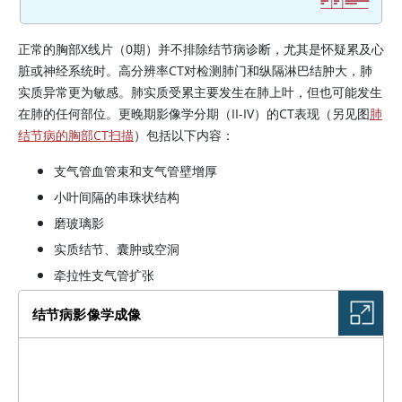
正常的胸部X线片（0期）并不排除结节病诊断，尤其是怀疑累及心
脏或神经系统时。高分辨率CT对检测肺门和纵隔淋巴结肿大，肺
实质异常更为敏感。肺实质受累主要发生在肺上叶，但也可能发生
在肺的任何部位。更晚期影像学分期（II-IV）的CT表现（另见图
肺
结节病的胸部CT扫描
）包括以下内容：
支气管血管束和支气管壁增厚
小叶间隔的串珠状结构
磨玻璃影
实质结节、囊肿或空洞
牵拉性支气管扩张
结节病影像学成像