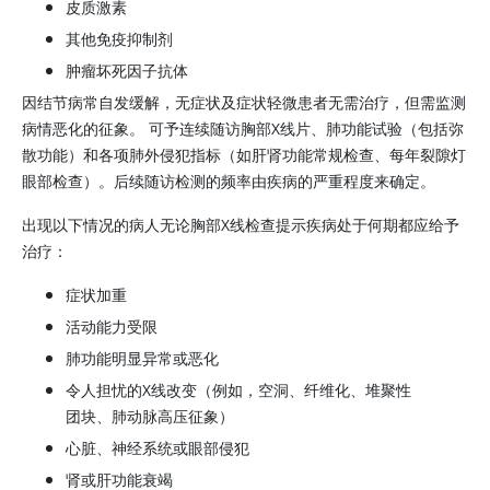
皮质激素
其他免疫抑制剂
肿瘤坏死因子抗体
因结节病常自发缓解，无症状及症状轻微患者无需治疗，但需监测
病情恶化的征象。 可予连续随访胸部X线片、肺功能试验（包括弥
散功能）和各项肺外侵犯指标（如肝肾功能常规检查、每年裂隙灯
眼部检查）。后续随访检测的频率由疾病的严重程度来确定。
出现以下情况的病人无论胸部X线检查提示疾病处于何期都应给予
治疗：
症状加重
活动能力受限
肺功能明显异常或恶化
令人担忧的X线改变（例如，空洞、纤维化、堆聚性
团块、肺动脉高压征象）
心脏、神经系统或眼部侵犯
肾或肝功能衰竭