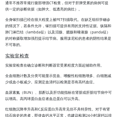
通常不推荐常规行腹部增强CT检查，但对于肝脾受累的病例可提
供一定的诊断依据（如肿大、低透亮的病灶）。
全身镓扫描已经在很大程度上被PET扫描取代。在缺乏组织学确诊
的情况下，若条件允许，镓扫描可提供有用的支持性证据。纵隔和
肺门淋巴结（lambda征）以及泪腺、腮腺和唾液腺（panda征）
的对称摄取增加强烈提示结节病。服用泼尼松的患者的阴性结果是
不可靠的。
实验室检查
实验室检查在确立诊断和判断器官受累程度方面起辅助作用。
全血细胞计数及分类可能显示贫血、嗜酸性粒细胞增多、白细胞减
少或血小板减少。应测定血清钙以检测是否有高钙血症。
血
尿素
氮（BUN）、肌酐以及肝功能指标在肾脏或肝脏结节病中可
以增高。高丙球蛋白血症者血总蛋白可以升高。
红细胞沉降率升高和C反应蛋白升高常见但不具特异性。对于有肾
结石病史的患者，即使血钙水平正常，也建议检测24小时尿钙以排