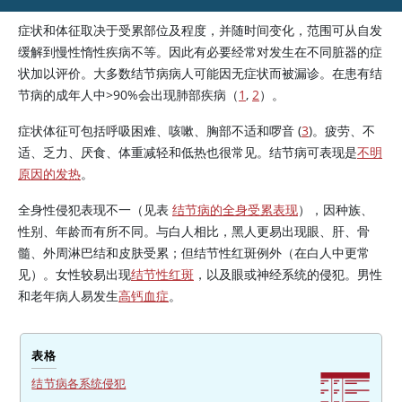
症状和体征取决于受累部位及程度，并随时间变化，范围可从自发
缓解到慢性惰性疾病不等。因此有必要经常对发生在不同脏器的症
状加以评价。大多数结节病病人可能因无症状而被漏诊。在患有结
节病的成年人中
>
90%会出现肺部疾病（
1
,
2
）。
症状体征可包括呼吸困难、咳嗽、胸部不适和啰音 (
3
)。疲劳、不
适、乏力、厌食、体重减轻和低热也很常见。结节病可表现是
不明
原因的发热
。
全身性侵犯表现不一（见表
结节病的全身受累表现
），因种族、
性别、年龄而有所不同。与白人相比，黑人更易出现眼、肝、骨
髓、外周淋巴结和皮肤受累；但结节性红斑例外（在白人中更常
见）。女性较易出现
结节性红斑
，以及眼或神经系统的侵犯。男性
和老年病人易发生
高钙血症
。
表格
结节病各系统侵犯