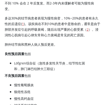
不到 10% 会在 2 年后复发。而2-3年内未缓解者可能为慢性病
变。
多达30%的结节病患者表现为慢性病变，10%~20%的患者有永久
性的后遗症(
1
)。该疾病在不到10%的患者中是致命的，通常是由于
肺部并发症引起的呼吸衰竭，随后出现严重的心脏受累（
2
）。浸
润性心肌病引起心律失常和心力衰竭是常见的死亡原因。
肺外结节病和黑种人病人预后更差。
良性预后因素
包括
Löfgren综合征（急性多发性关节炎，结节性红斑
和，肺门淋巴结肿大三联征）
不良预后因素
包括
慢性葡萄膜炎
狼疮性冻疮
慢性高钙血症