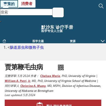
消费者
專業的
默沙东 诊疗手册
医学专业人士版
医学主题
资源
<
肠道原虫和微孢子虫
贾第鞭毛虫病
完整评审:
5月 2024
作者：
Chelsea Marie
,
PhD
,
University of Virginia
|
William A. Petri, Jr
,
MD, PhD
,
University of Virginia School of Medicine
|
同行评审人
Christina A. Muzny
,
MD, MSPH
,
Division of Infectious Diseases,
University of Alabama at Birmingham
Last updated: 5月 2024