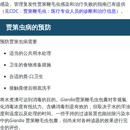
感染。管理复发性贾第鞭毛虫感染和治疗失败的指南已有提供
（见
CDC：贾第鞭毛虫：医疗专业人员的诊断和治疗信息
）。
贾第虫病的预防
预防贾第虫病需要
适当的公共用水处理
卫生的食物准备措施
合适的粪-口卫生
接触粪便后彻底洗手
将水煮沸可达到消毒的目的。
Giardia
贾第鞭毛虫包囊对常规氯
化消毒浓度有抵抗力。含碘消毒剂是有效的，但取决于水的浑浊
度和温度以及处理的时间。一些手持的过滤装置也能祛除污染水
中的
Giardia
贾第鞭毛虫包囊，但尚未对各种滤器的效果进行完
全的评价。