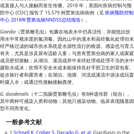
或直接人与人接触而发生传播。2018 年，美国向疾病控制与预
防中心 (CDC) 报告了 15,579 例贾第虫病病例（见
疾病预防控制
中心 2018年贾第虫病NNDSS总结报告
）。
Giardia
（贾第鞭毛虫）包囊在地表水中仍具活性，并能抵抗饮
用水中常规浓度的氯消毒。因此山中的溪水和虽经氯化处理但未
经严格过滤的城市供水系统是水源性流行的根源。感染也与育儿
有关，尤其是涉及尿布适龄儿童；与患有贾第虫病的家人或家庭
成员密切接触；从湖泊、溪流或井中未经处理或处理不当的水中
摄取水或冰；饮用不安全水或未能保持良好手部卫生的背包客、
徒步旅行者和露营者；在湖泊、池塘、河流或溪流中游泳或玩耍
时摄入水；或通过性接触接触粪便。
G. duodenalis
（十二指肠贾第鞭毛虫）有8种遗传群（组合）。
其中两种可感染人类和动物；其他只感染动物。临床表现随基因
型不同而变化。
一般参考文献
1.
Schnell K, Collier S, Derado G, et al
: Giardiasis in the