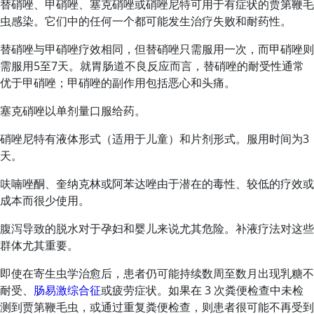
替硝唑、甲硝唑、塞克硝唑或硝唑尼特可用于有症状的贾第鞭毛
虫感染。它们中的任何一个都可能发生治疗失败和耐药性。
替硝唑与甲硝唑疗效相同，但替硝唑只需服用一次，而甲硝唑则
需服用5至7天。就胃肠道不良反应而言，替硝唑的耐受性通常
优于甲硝唑；甲硝唑的副作用包括恶心和头痛。
塞克硝唑以单剂量口服给药。
硝唑尼特有液体形式（适用于儿童）和片剂形式。服用时间为3
天。
呋喃唑酮、奎纳克林或阿苯达唑由于潜在的毒性、较低的疗效或
成本而很少使用。
腹泻导致的脱水对于孕妇和婴儿来说尤其危险。补液疗法对这些
群体尤其重要。
即使在寄生虫学治愈后，患者仍可能持续数周至数月出现乳糖不
耐受、
肠易激综合征
或疲劳症状。如果在 3 次粪便检查中未检
测到贾第鞭毛虫，或通过重复粪便检查，则患者很可能不再受到