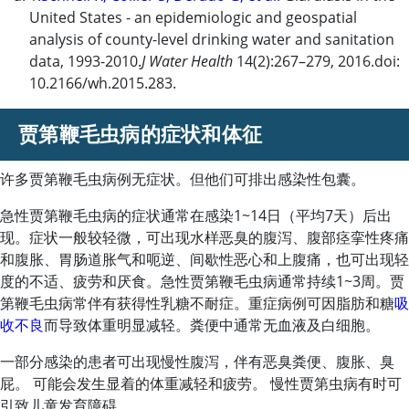
United States - an epidemiologic and geospatial
analysis of county-level drinking water and sanitation
data, 1993-2010.
J Water Health
14(2):267–279, 2016.doi:
10.2166/wh.2015.283.
贾第鞭毛虫病的症状和体征
许多贾第鞭毛虫病例无症状。但他们可排出感染性包囊。
急性贾第鞭毛虫病的症状通常在感染1~14日（平均7天）后出
现。症状一般较轻微，可出现水样恶臭的腹泻、腹部痉挛性疼痛
和腹胀、胃肠道胀气和呃逆、间歇性恶心和上腹痛，也可出现轻
度的不适、疲劳和厌食。急性贾第鞭毛虫病通常持续1~3周。贾
第鞭毛虫病常伴有获得性乳糖不耐症。重症病例可因脂肪和糖
吸
收不良
而导致体重明显减轻。粪便中通常无血液及白细胞。
一部分感染的患者可出现慢性腹泻，伴有恶臭粪便、腹胀、臭
屁。 可能会发生显着的体重减轻和疲劳。 慢性贾第虫病有时可
引致儿童发育障碍。