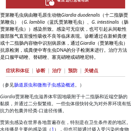
看法 进行患者培训
贾第鞭毛虫病由鞭毛原生动物
Giardia duodenalis
（十二指肠贾
第鞭虫）（
G. lamblia
（蓝氏贾第鞭毛虫）、
G. intestinalis
（肠
贾第鞭毛虫））感染所致。感染可无症状，也可引起从间歇性
腹部胀气直至慢性吸收不良等临床表现。诊断通过在新鲜粪便
或十二指肠内容物中识别病原体，通过
Giardia
（贾第鞭毛虫）
抗原检测，或粪便中寄生虫DNA的分子检测来进行。治疗方法
是口服甲硝唑、替硝唑、塞克硝唑或硝唑尼特。
症状和体征
|
诊断
|
治疗
|
预防
|
关键点
（参见
肠道原虫和微孢子虫感染概述
。）
Giardia
贾第鞭毛虫滋养体牢固地吸附于十二指肠和近端空肠的
黏膜，并通过二分裂繁殖。一些虫体很快转化为对外界环境有抵
抗力的包囊并经粪-口途径传播。
贾第虫感染在世界各地普遍存在，特别是在卫生条件差的地区。
水传播是主要的感染源（
1
），但也可能通过摄入受污染的食物