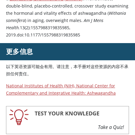
double-blind, placebo-controlled, crossover study examining
the hormonal and vitality effects of ashwagandha (
Withania
somnifera
) in aging, overweight males.
Am J Mens
Health.
13(2):1557988319835985,
2019.doi:10.1177/1557988319835985
更多信息
以下英语资源可能会有用。请注意，本手册对这些资源的内容不承
担任何责任。
National Institutes of Health (NIH), National Center for
Complementary and Integrative Health: Ashwagandha
TEST YOUR KNOWLEDGE
Take a Quiz!