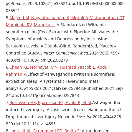
(Baltimore).
2023;102(41):e35521.doi:10.1097/MD.0000000000
035521
5.
Majeed M, Nagabhushanam K, Murali A, Vishwanathan DT,
Mamidala RV, Mundkur L
.A Standardized Withania
somnifera (Linn.)Root Extract with Piperine Alleviates the
Symptoms of Anxiety and Depression by Increasing
Serotonin Levels: A Double-Blind, Randomized, Placebo-
Controlled Study.
J Integr Complement Med.
2024;30(5):459-
468.doi:10.1089/jicm.2023.0279
6.
Cheah KL, Norhayati MN, Husniati Yaacob L, Abdul
Rahman R
.Effect of Ashwagandha (Withania somnifera)
extract on sleep: A systematic review and meta-
analysis.
PLoS One.
2021;16(9):e0257843.Published 2021 Sep
24.doi:10.1371/journal.pone.0257843
7.
Björnsson HK, Björnsson ES, Avula B, et al
.Ashwagandha-
induced liver injury: A case series from Iceland and the US
Drug-Induced Liver Injury Network.
Liver Int.
2020;40(4):825-
829.doi:10.1111/liv.14393
8.
Lopresti AL, Drummond PD, Smith SJ
.A randomized,