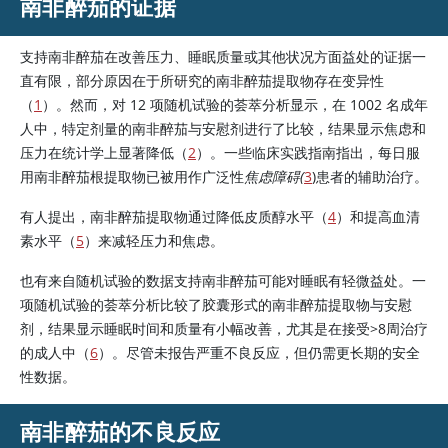
南非醉茄的证据
支持南非醉茄在改善压力、睡眠质量或其他状况方面益处的证据一
直有限，部分原因在于所研究的南非醉茄提取物存在变异性
（
1
）。然而，对 12 项随机试验的荟萃分析显示，在 1002 名成年
人中，特定剂量的南非醉茄与安慰剂进行了比较，结果显示焦虑和
压力在统计学上显著降低（
2
）。一些临床实践指南指出，每日服
用南非醉茄根提取物已被用作广泛性
焦虑障碍(
3
)患者的辅助治疗。
有人提出，南非醉茄提取物通过降低皮质醇水平（
4
）和提高血清
素水平（
5
）来减轻压力和焦虑。
也有来自随机试验的数据支持南非醉茄可能对睡眠有轻微益处。一
项随机试验的荟萃分析比较了胶囊形式的南非醉茄提取物与安慰
剂，结果显示睡眠时间和质量有小幅改善，尤其是在接受>8周治疗
的成人中（
6
）。尽管未报告严重不良反应，但仍需更长期的安全
性数据。
南非醉茄的不良反应