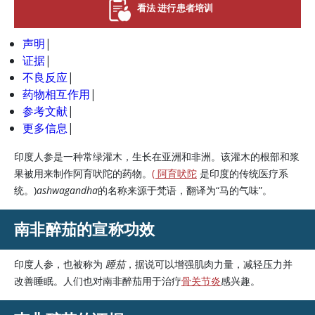
看法 进行患者培训
声明
|
证据
|
不良反应
|
药物相互作用
|
参考文献
|
更多信息
|
印度人参是一种常绿灌木，生长在亚洲和非洲。该灌木的根部和浆
果被用来制作阿育吠陀的药物。
( 阿育吠陀
是印度的传统医疗系
统。)
ashwagandha
的名称来源于梵语，翻译为“马的气味”。
南非醉茄的宣称功效
印度人参，也被称为
睡茄
，据说可以增强肌肉力量，减轻压力并
改善睡眠。人们也对南非醉茄用于治疗
骨关节炎
感兴趣。