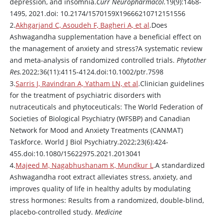
depression, and insomnia.
Curr Neuropharmacol.
19(9):1468-
1495, 2021.doi: 10.2174/1570159X19666210712151556
2.
Akhgarjand C, Asoudeh F, Bagheri A, et al
.Does
Ashwagandha supplementation have a beneficial effect on
the management of anxiety and stress?A systematic review
and meta-analysis of randomized controlled trials.
Phytother
Res.
2022;36(11):4115-4124.doi:10.1002/ptr.7598
3.
Sarris J, Ravindran A, Yatham LN, et al
.Clinician guidelines
for the treatment of psychiatric disorders with
nutraceuticals and phytoceuticals: The World Federation of
Societies of Biological Psychiatry (WFSBP) and Canadian
Network for Mood and Anxiety Treatments (CANMAT)
Taskforce. World J Biol Psychiatry.2022;23(6):424-
455.doi:10.1080/15622975.2021.2013041
4.
Majeed M, Nagabhushanam K, Mundkur L
.A standardized
Ashwagandha root extract alleviates stress, anxiety, and
improves quality of life in healthy adults by modulating
stress hormones: Results from a randomized, double-blind,
placebo-controlled study.
Medicine