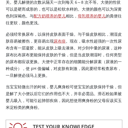
关。婴儿解便的次数从隔天一次到每天 6～8 次不等。大便的性状
可以是硬而成形的，也可以是松软水样的。大便的颜色可以为深黄
色到深褐色。与
配方奶喂养的婴儿
相比，
母乳喂养的婴儿
的粪便往
往更软，颜色更浅。
必须经常换尿布，以保持皮肤表面干燥。与干燥皮肤相比，潮湿皮
肤容易被擦伤，更容易出现
尿布疹
。现在，吸水性超强的一次性尿
布含有一层凝胶，能从皮肤上吸去液体。对少到中量的尿液，这种
尿布比布尿布更能保持皮肤的干燥，但是当皮肤潮湿时，任何类型
的尿布都应该更换。大便中正常存在的细菌能分解尿素（尿液的一
种成分），使 pH 值偏碱，对皮肤有刺激，因此要经常检查尿布，
一旦解便必须马上更换。
当宝宝轻微出汗的时候，婴儿爽身粉可使宝宝的皮肤保持干燥，但
是解了大小便以后它们的作用也不大，并非必需品。滑石粉如果被
婴儿吸入，可能引起肺部疾病，因此想使用爽身粉的父母应该买玉
米淀粉类的爽身粉。
TEST YOUR KNOWLEDGE