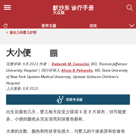
默沙东 诊疗手册
大众版
医学主题
症状
<
新生儿和婴儿护理
大小便
完整评审:
9月 2023
作者：
Deborah M. Consolini
,
MD
,
Thomas Jefferson
University Hospital
|
同行评审人
Alicia R. Pekarsky
,
MD
,
State University
of New York Upstate Medical University, Upstate Golisano Children's
Hospital
上次更新: 9月 2023
浏览专业版
出生后最初几天，婴儿每天应至少尿湿 6 至 8 片尿布，但可能更
多。小便的颜色从完全清亮到深黄色都有。
大便的次数、颜色和性状变化很大，与婴儿的个体差异和饮食有