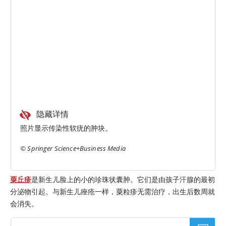
隐藏详情
照片显示传染性软疣的肿块。
© Springer Science+Business Media
粟丘疹
是新生儿脸上的小的珍珠状囊肿。它们是由孩子汗腺的最初
分泌物引起。与新生儿痤疮一样，粟粒疹无需治疗，出生后数周就
会消失。