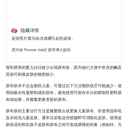
隐藏详情
这张照片显示由
念珠菌
引起的皮疹。
照片由 Thomas Habif 医学博士提供。
母乳喂养的婴儿往往较少出现尿布疹，因为他们大便中所含的酶及
其他可刺激皮肤的物质较少。
尿布疹并不总会困扰儿童。可通过以下方法预防或尽可能减少：使
用由吸水性凝胶制成的尿布，避免使用可留存水分的限制性塑料尿
布或短裤，并频繁更换变脏的尿布。
尿布疹的主要治疗方法是频繁取出或更换儿童尿布。应使用温和皂
及水轻洗儿童皮肤。通常仅采取这些措施即可消除此皮疹。使用皮
肤保湿剂和在孩子皮肤和尿布之间可形成屏障的药膏（例如锌、凡