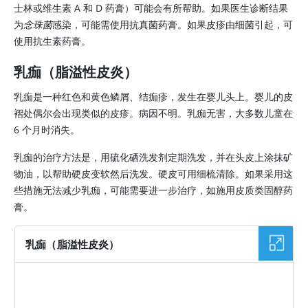
士林或维生素 A 和 D 药膏）可能会有所帮助。如果医生诊断结果
为
念珠菌
感染，可能需使用抗真菌药膏。如果皮疹由细菌引起，可
使用抗生素药膏。
乳痂（脂溢性皮炎）
乳痂是一种红色和黄色鳞屑、结痂疹，发生在婴儿头上。婴儿的皮
褶处偶尔会出现类似的皮疹。病因不明。乳痂无害，大多数儿童在
6 个月时消失。
乳痂的治疗方法是，用硫化硒洗发剂定期洗发，并在头皮上涂抹矿
物油，以帮助硬皮变软然后洗发。硬皮可用细梳清除。如果采用这
些措施无法减少乳痂，可能需要进一步治疗，如施用皮质类固醇药
膏。
乳痂（脂溢性皮炎）