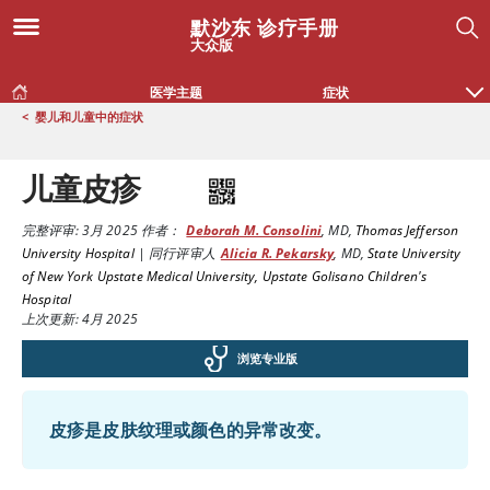
默沙东 诊疗手册
大众版
医学主题
症状
<
婴儿和儿童中的症状
儿童皮疹
完整评审:
3月 2025
作者：
Deborah M. Consolini
,
MD
,
Thomas Jefferson
University Hospital
|
同行评审人
Alicia R. Pekarsky
,
MD
,
State University
of New York Upstate Medical University, Upstate Golisano Children's
Hospital
上次更新: 4月 2025
浏览专业版
皮疹是皮肤纹理或颜色的异常改变。