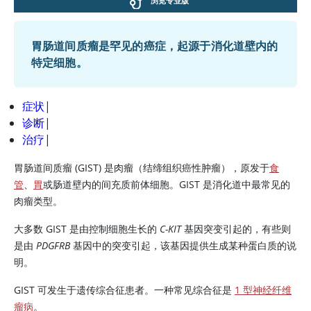
浏览专业版
胃肠道间质瘤是罕见的癌症，起源于消化道壁内的
特定细胞。
症状
|
诊断
|
治疗
|
胃肠道间质瘤 (GIST) 是肉瘤（结缔组织癌性肿瘤），原发于
食
管
、
胃
或肠道壁内的间充质前体细胞。GIST 是消化道中最常见的
肉瘤类型。
大多数 GIST 是由控制细胞生长的
C-KIT
基因突变引起的，有些则
是由
PDGFRB
基因中的突变引起，该基因提供生成某种蛋白质的说
明。
GIST 可发生于遗传综合征患者。一种常见综合征是
1 型神经纤维
瘤病
。