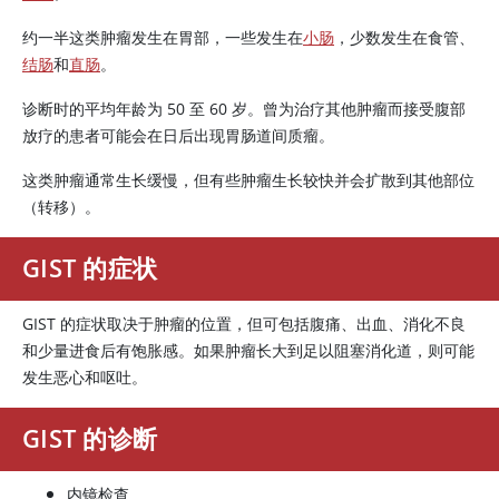
约一半这类肿瘤发生在胃部，一些发生在
小肠
，少数发生在食管、
结肠
和
直肠
。
诊断时的平均年龄为 50 至 60 岁。曾为治疗其他肿瘤而接受腹部
放疗的患者可能会在日后出现胃肠道间质瘤。
这类肿瘤通常生长缓慢，但有些肿瘤生长较快并会扩散到其他部位
（转移）。
GIST 的症状
GIST 的症状取决于肿瘤的位置，但可包括腹痛、出血、消化不良
和少量进食后有饱胀感。如果肿瘤长大到足以阻塞消化道，则可能
发生恶心和呕吐。
GIST 的诊断
内镜检查