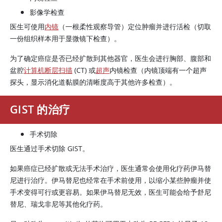
影像学检查
医生可使用
内镜
（一根柔性观察导管）定位肿瘤并进行活检（切取
一份组织样本用于显微镜下检查）。
为了确定癌症是否已经扩散到其他器官，医生会进行胸部、腹部和
盆腔
计算机断层扫描
(CT) 或
超声
内镜检查（内镜顶端有一个超声
探头，显示消化道黏膜的清晰度高于其他许多检查）。
GIST 的治疗
手术切除
医生通过手术切除 GIST。
如果癌症已经扩散或无法手术治疗，医生通常会使用化疗药伊马替
尼进行治疗。
伊马替尼
也经常在手术前使用，以缩小某些肿瘤并使
手术变得可行或更容易。如果
伊马替尼
无效，医生可能会给予舒尼
替尼、瑞戈非尼等其他化疗药。