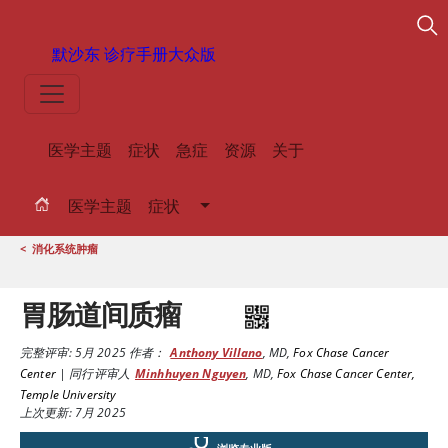
默沙东 诊疗手册
大众版
医学主题
症状
急症
资源
关于
医学主题
症状
<
消化系统肿瘤
胃肠道间质瘤
完整评审:
5月 2025
作者：
Anthony Villano
,
MD
,
Fox Chase Cancer
Center
|
同行评审人
Minhhuyen Nguyen
,
MD
,
Fox Chase Cancer Center,
Temple University
上次更新: 7月 2025