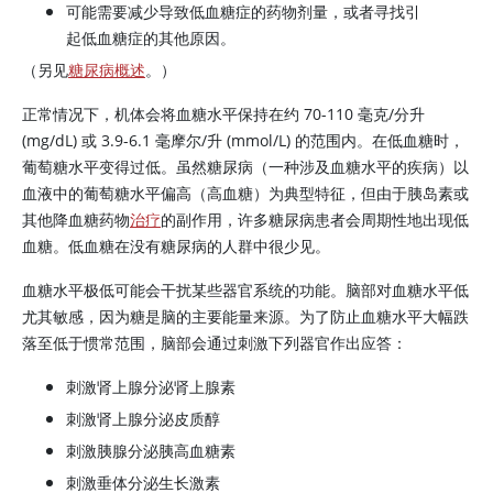
可能需要减少导致低血糖症的药物剂量，或者寻找引
起低血糖症的其他原因。
（另见
糖尿病概述
。）
正常情况下，机体会将血糖水平保持在约 70-110 毫克/分升
(mg/dL) 或 3.9-6.1 毫摩尔/升 (mmol/L) 的范围内。在低血糖时，
葡萄糖水平变得过低。虽然糖尿病（一种涉及血糖水平的疾病）以
血液中的葡萄糖水平偏高（高血糖）为典型特征，但由于
胰岛素
或
其他降血糖药物
治疗
的副作用，许多糖尿病患者会周期性地出现低
血糖。低血糖在没有糖尿病的人群中很少见。
血糖水平极低可能会干扰某些器官系统的功能。脑部对血糖水平低
尤其敏感，因为糖是脑的主要能量来源。为了防止血糖水平大幅跌
落至低于惯常范围，脑部会通过刺激下列器官作出应答：
刺激肾上腺分泌
肾上腺素
刺激肾上腺分泌
皮质醇
刺激胰腺分泌
胰高血糖素
刺激垂体分泌生长激素