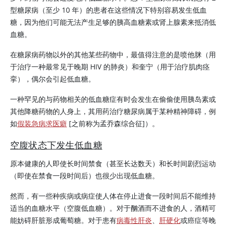
型糖尿病（至少 10 年）的患者在这些情况下特别容易发生低血
糖，因为他们可能无法产生足够的
胰高血糖素
或
肾上腺素
来抵消低
血糖。
在糖尿病药物以外的其他某些药物中，最值得注意的是喷他脒（用
于治疗一种最常见于晚期 HIV 的肺炎）和奎宁（用于治疗肌肉痉
挛），偶尔会引起低血糖。
一种罕见的与药物相关的低血糖症有时会发生在偷偷使用
胰岛素
或
其他降糖药物的人身上，其用药治疗糖尿病属于某种精神障碍，例
如
假装急病求医癖
[之前称为孟乔森综合征]）。
空腹状态下发生低血糖
原本健康的人即使长时间禁食（甚至长达数天）和长时间剧烈运动
（即使在禁食一段时间后）也很少出现低血糖。
然而，有一些种疾病或病症使人体在停止进食一段时间后不能维持
适当的血糖水平（空腹低血糖）。对于酗酒而不进食的人，酒精可
能妨碍肝脏形成葡萄糖。对于患有
病毒性肝炎
、
肝硬化
或癌症等晚