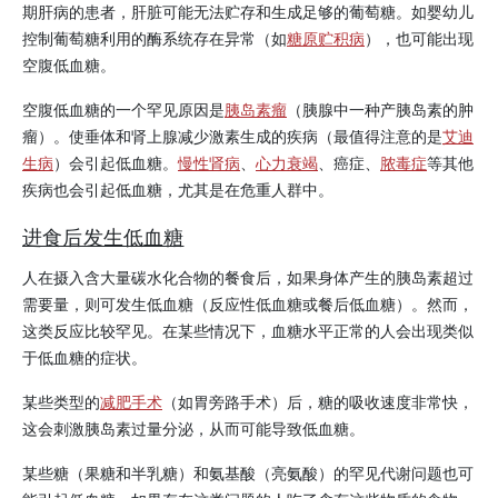
期肝病的患者，肝脏可能无法贮存和生成足够的葡萄糖。如婴幼儿
控制葡萄糖利用的酶系统存在异常（如
糖原贮积病
），也可能出现
空腹低血糖。
空腹低血糖的一个罕见原因是
胰岛素瘤
（胰腺中一种产
胰岛素
的肿
瘤）。使垂体和肾上腺减少激素生成的疾病（最值得注意的是
艾迪
生病
）会引起低血糖。
慢性肾病
、
心力衰竭
、癌症、
脓毒症
等其他
疾病也会引起低血糖，尤其是在危重人群中。
进食后发生低血糖
人在摄入含大量碳水化合物的餐食后，如果身体产生的
胰岛素
超过
需要量，则可发生低血糖（反应性低血糖或餐后低血糖）。然而，
这类反应比较罕见。在某些情况下，血糖水平正常的人会出现类似
于低血糖的症状。
某些类型的
减肥手术
（如胃旁路手术）后，糖的吸收速度非常快，
这会刺激
胰岛素
过量分泌，从而可能导致低血糖。
某些糖（果糖和半乳糖）和氨基酸（亮氨酸）的罕见代谢问题也可