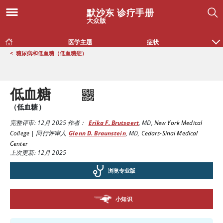
默沙东 诊疗手册
大众版
医学主题
症状
<
糖尿病和低血糖（低血糖症）
低血糖
（低血糖）
完整评审:
12月 2025
作者：
Erika F. Brutsaert
,
MD
,
New York Medical
College
|
同行评审人
Glenn D. Braunstein
,
MD
,
Cedars-Sinai Medical
Center
上次更新: 12月 2025
浏览专业版
小知识