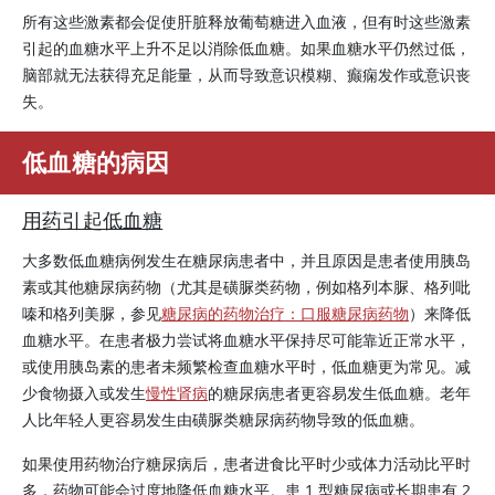
所有这些激素都会促使肝脏释放葡萄糖进入血液，但有时这些激素
引起的血糖水平上升不足以消除低血糖。如果血糖水平仍然过低，
脑部就无法获得充足能量，从而导致意识模糊、癫痫发作或意识丧
失。
低血糖的病因
用药引起低血糖
大多数低血糖病例发生在糖尿病患者中，并且原因是患者使用
胰岛
素
或其他糖尿病药物（尤其是磺脲类药物，例如格列本脲、格列吡
嗪和格列美脲，参见
糖尿病的药物治疗：口服糖尿病药物
）来降低
血糖水平。在患者极力尝试将血糖水平保持尽可能靠近正常水平，
或使用胰岛素的患者未频繁检查血糖水平时，低血糖更为常见。减
少食物摄入或发生
慢性肾病
的糖尿病患者更容易发生低血糖。老年
人比年轻人更容易发生由磺脲类糖尿病药物导致的低血糖。
如果使用药物治疗糖尿病后，患者进食比平时少或体力活动比平时
多，药物可能会过度地降低血糖水平。患 1 型糖尿病或长期患有 2