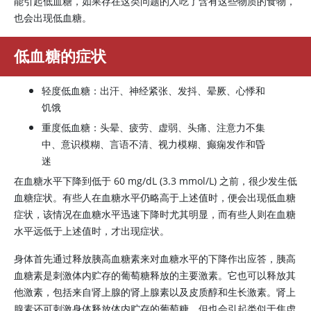
能引起低血糖，如果存在这类问题的人吃了含有这些物质的食物，
也会出现低血糖。
低血糖的症状
轻度低血糖：出汗、神经紧张、发抖、晕厥、心悸和
饥饿
重度低血糖：头晕、疲劳、虚弱、头痛、注意力不集
中、意识模糊、言语不清、视力模糊、癫痫发作和昏
迷
在血糖水平下降到低于 60 mg/dL (3.3 mmol/L) 之前，很少发生低
血糖症状。有些人在血糖水平仍略高于上述值时，便会出现低血糖
症状，该情况在血糖水平迅速下降时尤其明显，而有些人则在血糖
水平远低于上述值时，才出现症状。
身体首先通过释放
胰高血糖素
来对血糖水平的下降作出应答，胰高
血糖素是刺激体内贮存的葡萄糖释放的主要激素。它也可以释放其
他激素，包括来自肾上腺的
肾上腺素
以及
皮质醇
和生长激素。
肾上
腺素
还可刺激身体释放体内贮存的葡萄糖，但也会引起类似于焦虑