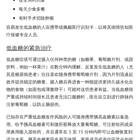
每天少食多餐
有时手术切除肿瘤
容易发生低血糖的人应携带或佩戴医疗识别卡，以将其病情告知医
疗保健专业人员。
低血糖的紧急治疗
低血糖症状可通过摄入任何种类的糖（如糖果、葡萄糖片剂、或甜
饮料，例如一杯果汁）在数分钟内缓解。反复发生低血糖的人（尤
其是糖尿病患者）往往喜欢随身携带葡萄糖片剂，因为片剂迅速起
效并提供稳定的糖量。摄入糖后再进食一种能提供更持久碳水化合
物的食物（如面包或薄脆饼干）可能对这些患者有益。当低血糖很
严重或持续时间很长且患者无法口服糖时，医生应立刻进行静脉内
注射葡萄糖，以防止脑损伤。
已知存在严重低血糖发作风险的人可随身携带胰高血糖素以备急
用。给予
胰高血糖素
可刺激肝脏释放大量葡萄糖。可注射给药或采
用鼻用吸入器给药，并且通常在 5 至 15 分钟内即可让血糖恢复到
适当水平。
胰高血糖素
药盒易于使用，家庭成员或亲信应学会如何