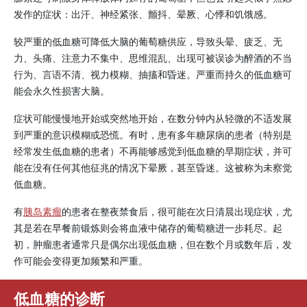
发作的症状：出汗、神经紧张、颤抖、晕厥、心悸和饥饿感。
较严重的低血糖可降低大脑的葡萄糖供应，导致头晕、疲乏、无
力、头痛、注意力不集中、思维混乱、出现可被误诊为醉酒的不当
行为、言语不清、视力模糊、抽搐和昏迷。严重而持久的低血糖可
能会永久性损害大脑。
症状可能慢慢地开始或突然地开始，在数分钟内从轻微的不适发展
到严重的意识模糊或恐慌。有时，患有多年糖尿病的患者（特别是
经常发生低血糖的患者）不再能够感觉到低血糖的早期症状，并可
能在没有任何其他征兆的情况下晕厥，甚至昏迷。这被称为未察觉
低血糖。
有
胰岛素瘤
的患者在整夜禁食后，很可能在次日清晨出现症状，尤
其是若在早餐前锻炼则会将血液中储存的葡萄糖进一步耗尽。起
初，肿瘤患者通常只是偶尔出现低血糖，但在数个月或数年后，发
作可能会变得更加频繁和严重。
低血糖的诊断