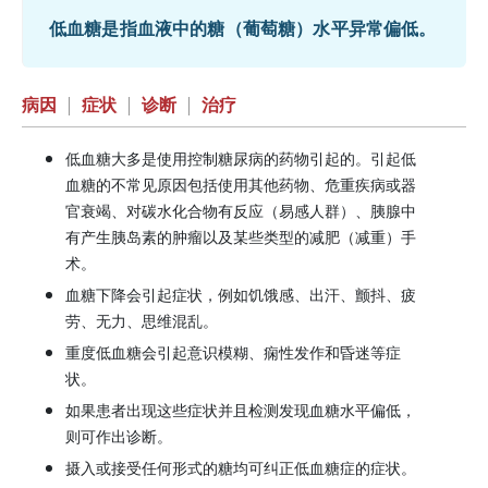
低血糖是指血液中的糖（葡萄糖）水平异常偏低。
病因
|
症状
|
诊断
|
治疗
低血糖大多是使用控制糖尿病的药物引起的。引起低
血糖的不常见原因包括使用其他药物、危重疾病或器
官衰竭、对碳水化合物有反应（易感人群）、胰腺中
有产生
胰岛素
的肿瘤以及某些类型的减肥（减重）手
术。
血糖下降会引起症状，例如饥饿感、出汗、颤抖、疲
劳、无力、思维混乱。
重度低血糖会引起意识模糊、痫性发作和昏迷等症
状。
如果患者出现这些症状并且检测发现血糖水平偏低，
则可作出诊断。
摄入或接受任何形式的糖均可纠正低血糖症的症状。