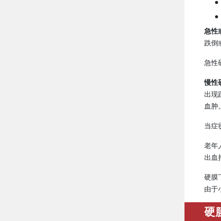
急性
跌倒
急性
慢性
出现
血肿
当症
老年
出血
硬膜
由于
硬