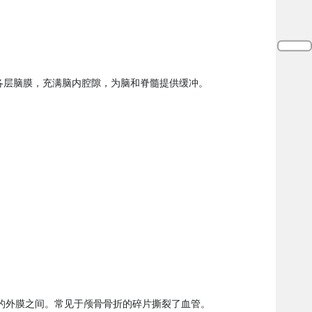
各层脑膜，充满脑内腔隙，为脑和脊髓提供缓冲。
的外膜之间。常见于颅骨骨折的碎片撕裂了血管。