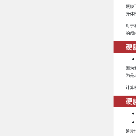
硬膜
身体
对于
的颅
硬
因为
为是
计算
硬
通常