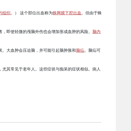
的组织
。） 这个部位出血称为
蛛网膜下腔出血
。但由于蛛
者，即使轻微的颅脑外伤也会增加形成血肿的风险。
脑内
状。大血肿会压迫脑，并可能引起脑肿胀和
脑疝
。脑疝可
。
，尤其常见于老年人。这些症状与痴呆的症状相似。病人