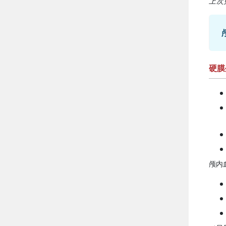
上次更
硬膜
颅内