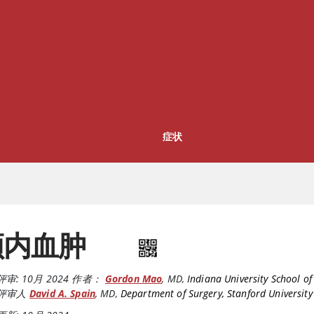
症状
颅内血肿
评审:
10月 2024
作者：
Gordon Mao
,
MD
,
Indiana University School o
评审人
David A. Spain
,
MD
,
Department of Surgery, Stanford University