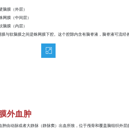
硬脑膜（外层）
蛛网膜（中间层）
软脑膜（内层）
网膜与软脑膜之间是蛛网膜下腔。这个腔隙内含有脑脊液，脑脊液可流经
膜外血肿
血肿由动脉或者大静脉（静脉窦）出血所致，位于颅骨和覆盖脑组织外层