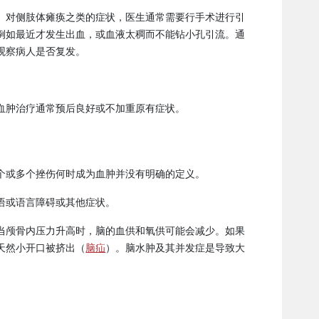
、对侧肢体瘫痪之类的症状，医生通常需要行手术进行引
例如最近才发生出血，或血液太稠而不能钻小孔引流。通
观察病人是否复发。
血肿治疗通常预后良好或不加重原有症状。
个或多个挫伤何时成为血肿并没有明确的定义。
语或语言障碍或其他症状。
当颅骨内压力升高时，脑的血供和氧供可能会减少。如果
天然小开口被挤出（
脑疝
）。脑水肿及其并发症是导致大