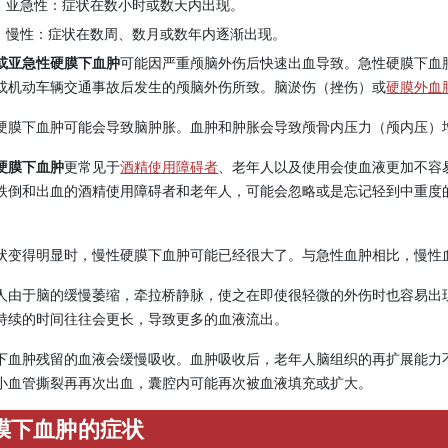
亚急性：症状在数小时或数天内出现。
慢性：症状在数周、数月或数年内逐渐出现。
或亚急性硬膜下血肿
可能因严重颅脑外伤后快速出血导致。急性硬膜下血
或机动车辆交通事故后发生的颅脑外伤所致。脑淤伤（挫伤）或
硬膜外血
硬膜下血肿可能会导致脑肿胀。血肿和肿胀会导致颅骨内压力（颅内压）
硬膜下血肿
更常见于
酒精使用障碍者
、老年人以及使用会使血液更加不容
跌倒和出血的酒精使用障碍者和老年人，可能会忽略或是忘记轻到中重度
。
状变得明显时，慢性硬膜下血肿可能已经很大了。与急性血肿相比，慢性
人由于脑的缓慢萎缩，牵拉桥静脉，使之在即使很轻微的外伤时也容易出
持续的时间往往会更长，导致更多的血液流出。
下血肿残留的血液会缓慢吸收。血肿吸收后，老年人脑组织的再扩展能力
小血管撕裂再再次出血，囊腔内可能再次被血液填充或扩大。
膜下血肿的症状