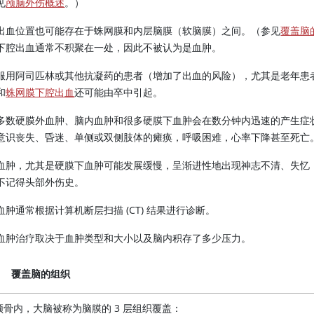
见
颅脑外伤概述
。）
出血位置也可能存在于蛛网膜和内层脑膜（软脑膜）之间。（参见
覆盖脑
下腔出血通常不积聚在一处，因此不被认为是血肿。
服用阿司匹林或其他抗凝药的患者（增加了出血的风险），尤其是老年患
和
蛛网膜下腔出血
还可能由卒中引起。
多数硬膜外血肿、脑内血肿和很多硬膜下血肿会在数分钟内迅速的产生症
意识丧失、昏迷、单侧或双侧肢体的瘫痪，呼吸困难，心率下降甚至死亡
血肿，尤其是硬膜下血肿可能发展缓慢，呈渐进性地出现神志不清、失忆
不记得头部外伤史。
血肿通常根据计算机断层扫描 (CT) 结果进行诊断。
血肿治疗取决于血肿类型和大小以及脑内积存了多少压力。
覆盖脑的组织
颅骨内，大脑被称为脑膜的 3 层组织覆盖：