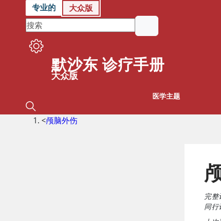
专业的
大众版
默沙东 诊疗手册
大众版
医学主题
<
颅脑外伤
完整
同行