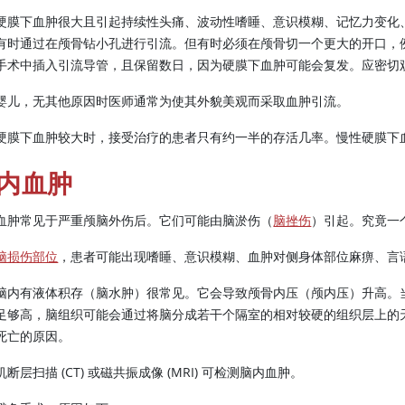
硬膜下血肿很大且引起持续性头痛、波动性嗜睡、意识模糊、记忆力变化
有时通过在颅骨钻小孔进行引流。但有时必须在颅骨切一个更大的开口，
手术中插入引流导管，且保留数日，因为硬膜下血肿可能会复发。应密切
婴儿，无其他原因时医师通常为使其外貌美观而采取血肿引流。
硬膜下血肿较大时，接受治疗的患者只有约一半的存活几率。慢性硬膜下
内血肿
血肿常见于严重颅脑外伤后。它们可能由脑淤伤（
脑挫伤
）引起。究竟一
脑损伤部位
，患者可能出现嗜睡、意识模糊、血肿对侧身体部位麻痹、言
脑内有液体积存（脑水肿）很常见。它会导致颅骨内压（颅内压）升高。
足够高，脑组织可能会通过将脑分成若干个隔室的相对较硬的组织层上的
死亡的原因。
断层扫描 (CT) 或磁共振成像 (MRI) 可检测脑内血肿。