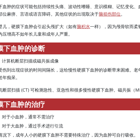
下血肿的症状可能包括持续性头痛、波动性嗜睡、意识模糊、记忆变化、
部位麻痹、言语或语言障碍。其他症状的出现取决于
脑损伤部位
。
婴儿，硬膜下血肿会引起头颅扩大（如有
脑积水
一样），因为颅骨软而柔
内压增高不如年长儿童和成年人严重。
膜下血肿的诊断
计算机断层扫描或磁共振成像
受伤到出现症状的时间间隔长，这给慢性硬膜下血肿的诊断带来困难。老
老年痴呆。
机断层扫描 (CT) 可检测急性、亚急性和很多慢性硬膜下血肿。磁共振（
膜下血肿的治疗
对于小血肿，通常不需治疗
对于大血肿，通过手术进行引流
情况下，成年人小的硬膜下血肿不需要特殊治疗，因为血肿可自行吸收。