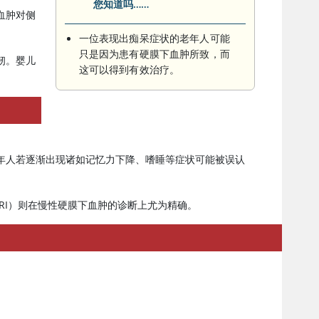
您知道吗……
血肿对侧
一位表现出痴呆症状的老年人可能
只是因为患有硬膜下血肿所致，而
韧。婴儿
这可以得到有效治疗。
年人若逐渐出现诸如记忆力下降、嗜睡等症状可能被误认
MRI）则在慢性硬膜下血肿的诊断上尤为精确。