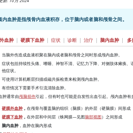
新: 10月 2024
颅内血肿是指颅骨内血液积存，位于脑内或者脑和颅骨之间。
外血肿
|
硬膜下血肿
|
症状
|
诊断
|
治疗
|
脑内血肿
|
多
当脑外伤造成血液积聚在脑内或者脑和颅骨之间时形成颅内血肿。
症状包括持续性头痛、嗜睡、神智不清、记忆力下降、对侧肢体瘫痪、
他症状。
可使用计算机断层扫描或磁共振检查来检测颅内血肿。
有些情况下需要手术引流清除血肿。
血肿通常由
颅脑损伤
引起，但有时也可能是自发性出血引起。颅内血肿有
硬膜外血肿
，
在颅骨与覆盖脑的组织（脑膜）的外层（硬脑膜）间形成
硬膜下血肿
，
在外层和中间层（蛛网膜—见图
脑部视图
）之间形成
脑内血肿
，血肿在脑内形成