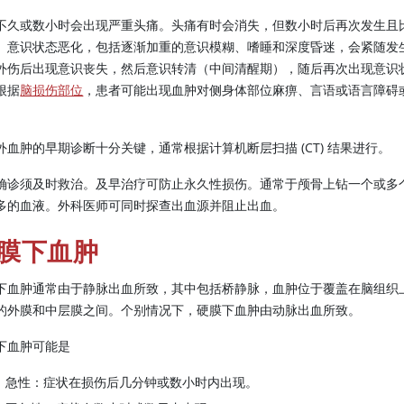
不久或数小时会出现严重头痛。头痛有时会消失，但数小时后再次发生且
。意识状态恶化，包括逐渐加重的意识模糊、嗜睡和深度昏迷，会紧随发
外伤后出现意识丧失，然后意识转清（中间清醒期），随后再次出现意识
根据
脑损伤部位
，患者可能出现血肿对侧身体部位麻痹、言语或语言障碍
外血肿的早期诊断十分关键，通常根据计算机断层扫描 (CT) 结果进行。
确诊须及时救治。及早治疗可防止永久性损伤。通常于颅骨上钻一个或多
多的血液。外科医师可同时探查出血源并阻止出血。
膜下血肿
下血肿通常由于静脉出血所致，其中包括桥静脉，血肿位于覆盖在脑组织
的外膜和中层膜之间。个别情况下，硬膜下血肿由动脉出血所致。
下血肿可能是
急性：症状在损伤后几分钟或数小时内出现。