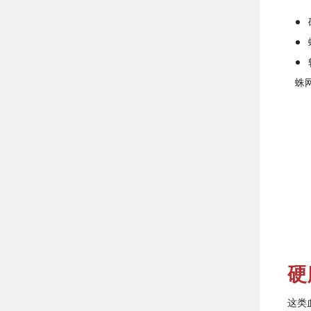
蛛
硬
这类