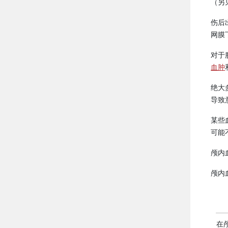
（另
伤后
网膜
对于
血肿
绝大
导致
某些
可能
颅内
颅内
在