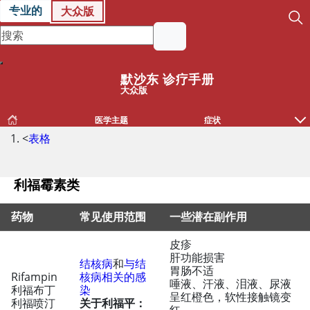
专业的
大众版
默沙东 诊疗手册
大众版
医学主题
症状
<
表格
利福霉素类
药物
常见使用范围
一些潜在副作用
皮疹
利福霉素类
肝功能损害
结核病
和
与结
胃肠不适
Rifampin
核病相关的感
唾液、汗液、泪液、尿液
利福布丁
染
呈红橙色，软性接触镜变
利福喷汀
关于利福平：