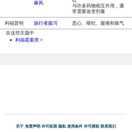
红
麻风
与许多药物相互作用，通
常需要改变剂量
利福昔明
旅行者腹泻
恶心、呕吐、腹痛和胀气
在这些主题中
利福霉素类
>
关于
免责声明
许可权限
隐私
使用条件
许可授权
联系我们