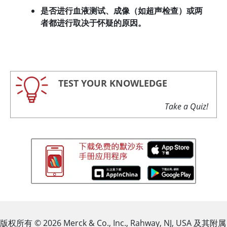
是否进行血液测试、成像（如超声检查）或两
者都进行取决于怀疑的原因。
TEST YOUR KNOWLEDGE
Take a Quiz!
版权所有
© 2026
Merck & Co., Inc., Rahway, NJ, USA 及其附属