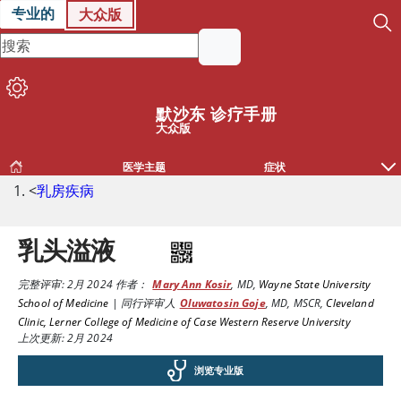
专业的
大众版
默沙东 诊疗手册
大众版
医学主题
症状
<
乳房疾病
乳头溢液
完整评审:
2月 2024
作者：
Mary Ann Kosir
,
MD
,
Wayne State University
School of Medicine
|
同行评审人
Oluwatosin Goje
,
MD, MSCR
,
Cleveland
Clinic, Lerner College of Medicine of Case Western Reserve University
上次更新: 2月 2024
浏览专业版