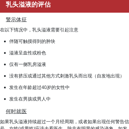
乳头溢液的评估
警示体征
在以下情况中，乳头溢液需要引起注意
伴随可触摸得到的肿块
溢液呈血性或粉色
仅有一侧乳房溢液
没有挤压或通过其他方式刺激乳头而出现（自发地出现）
发生在年龄超过40岁的女性中
发生在男孩或男人中
何时就医
如果乳头溢液持续超过一个月经周期，或者如果出现任何警告信
号，女性(或男性)应该去看医生。除非有明显的感染迹象，如发