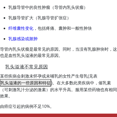
乳腺导管中的良性肿瘤（导管内乳头状瘤）
乳腺导管扩大（乳腺导管扩张症）
纤维囊性变化
，包括疼痛、囊肿和一般性肿块
乳腺感染或脓肿
导管内乳头状瘤是最常见的原因。同时，当没有乳腺肿块时，这
也是血性乳头溢液的最常见原因。
乳头溢液不常见原因
某些疾病会刺激未怀孕或未哺乳的女性产生母乳(见表
乳头溢液的一些原因和特征
)。在大多数此类疾病中，催乳素
（可刺激乳汁分泌的激素）的水平升高。服用某些药物也有相同
效果。
由癌症引起的病例不足10%。