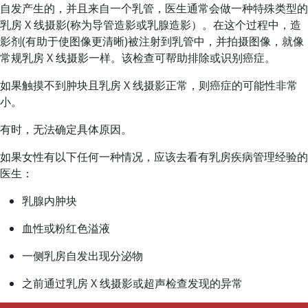
自发产生的，并且来自一个乳管，医生通常会做一种特殊类型的
乳房 X 线摄影(称为导管造影或乳腺造影）。在这个过程中，造
影剂(有助于使图像更清晰)被注射到乳管中，并拍摄图像，就像
常规乳房 X 线摄影一样。该检查可帮助排除或识别癌症。
如果触摸不到肿块且乳房 X 线摄影正常，则癌症的可能性非常
小。
有时，无法确定具体原因。
如果女性有以下任何一种情况，应该去看有乳房疾病管理经验的
医生：
乳腺内肿块
血性或粉红色溢液
一侧乳房自发出现分泌物
之前通过乳房 X 线摄影或超声检查发现的异常