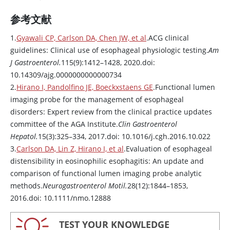
参考文献
1.
Gyawali CP, Carlson DA, Chen JW, et al
.ACG clinical
guidelines: Clinical use of esophageal physiologic testing.
Am
J Gastroenterol.
115(9):1412–1428, 2020.doi:
10.14309/ajg.0000000000000734
2.
Hirano I, Pandolfino JE, Boeckxstaens GE
.Functional lumen
imaging probe for the management of esophageal
disorders: Expert review from the clinical practice updates
committee of the AGA Institute.
Clin Gastroenterol
Hepatol.
15(3):325–334, 2017.doi: 10.1016/j.cgh.2016.10.022
3.
Carlson DA, Lin Z, Hirano I, et al
.Evaluation of esophageal
distensibility in eosinophilic esophagitis: An update and
comparison of functional lumen imaging probe analytic
methods.
Neurogastroenterol Motil.
28(12):1844–1853,
2016.doi: 10.1111/nmo.12888
TEST YOUR KNOWLEDGE