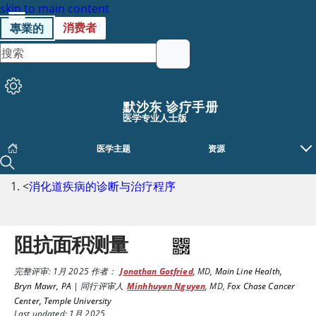
skip to main content
消费者
專業的
默沙东 诊疗手册
医学专业人士版
医学主题
资源
<
消化道疾病的诊断与治疗程序
阻抗面积测量
完整评审:
1月 2025
作者：
Jonathan Gotfried
,
MD
,
Main Line Health,
Bryn Mawr, PA
|
同行评审人
Minhhuyen Nguyen
,
MD
,
Fox Chase Cancer
Center, Temple University
Last updated: 1月 2025