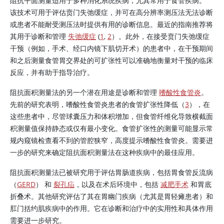
阻抗平面测量适用于多种消化系统疾病，尤其常用于食管疾病。
该技术可用于评估贲门失弛缓症，并可在高分辨率测压法无法诊断
或患者不能耐受测压法时提供有用的诊断信息。最近的指南推荐将
其用于诊断和管理
失弛缓症
(
1
,
2
）。此外，在接受贲门失弛缓症
干预（例如，手术、经口内镜下肌切开术）的患者中，在干预期间
和之后测量食管胃交界处的可扩张性可以准确地衡量对干预的临床
反应，并有助于指导治疗。
阻抗面积测量法的另一个潜在用途是诊断和管理
嗜酸性食管炎
。
先前的研究表明，嗜酸性食管炎患者的食管扩张性降低（
3
），在
这些患者中，尽管球囊压力和体积增加，但食管纤维化导致横截面
积测量值保持静态或仅有最小变化。食管扩张性的测量可能显示常
规内窥镜检查看不到的管腔狭窄，高度提示嗜酸性食管炎。需要进
一步的研究来确定阻抗面积测量法在这种疾病中的最佳应用。
阻抗面积测量法已被研究用于评估胃肠道疾病，包括胃食管反流病
（
GERD
） 和
裂孔疝
，以及在术后环境中，包括
减肥手术
和胃底
折叠术。其他研究评估了其在胃幽门疾病（尤其是胃轻瘫患者）和
肛门括约肌疾病中的作用。它在诊断和治疗中的实用性和具体作用
需要进一步研究。