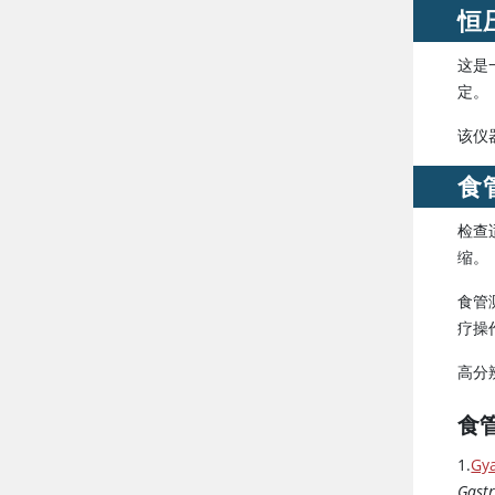
恒
这是
定。
该仪
食
检查
缩。
食管
疗操
高分
食
1.
Gya
Gastr