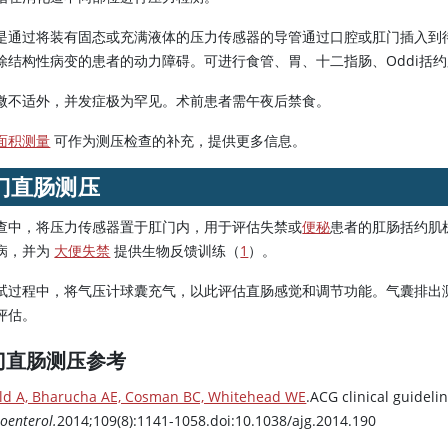
是通过将装有固态或充满液体的压力传感器的导管通过口腔或肛门插入到
除结构性病变的患者的动力障碍。可进行食管、胃、十二指肠、Oddi括
微不适外，并发症极为罕见。术前患者需午夜后禁食。
面积测量
可作为测压检查的补充，提供更多信息。
门直肠测压
查中，将压力传感器置于肛门内，用于评估失禁或
便秘
患者的肛肠括约肌
病，并为
大便失禁
提供生物反馈训练（
1
）。
试过程中，将气压计球囊充气，以此评估直肠感觉和调节功能。气囊排出
评估。
门直肠测压参考
ld A, Bharucha AE, Cosman BC, Whitehead WE
.ACG clinical guidel
oenterol.
2014;109(8):1141-1058.doi:10.1038/ajg.2014.190