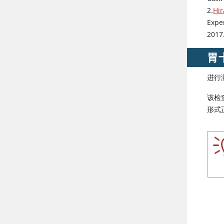
2.
Hir
Exper
2017
胃
进行
该检
形式