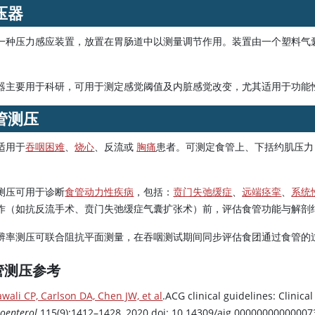
压器
一种压力感应装置，放置在胃肠道中以测量调节作用。装置由一个塑料气
器主要用于科研，可用于测定感觉阈值及内脏感觉改变，尤其适用于功能
管测压
适用于
吞咽困难
、
烧心
、反流或
胸痛
患者。可测定食管上、下括约肌压力
测压可用于诊断
食管动力性疾病
，包括：
贲门失弛缓症
、
远端痉挛
、
系统
作（如抗反流手术、贲门失弛缓症气囊扩张术）前，评估食管功能与解剖
辨率测压可联合阻抗平面测量，在吞咽测试期间同步评估食团通过食管的过
管测压参考
wali CP, Carlson DA, Chen JW, et al
.ACG clinical guidelines: Clinica
oenterol.
115(9):1412–1428, 2020.doi: 10.14309/ajg.00000000000007