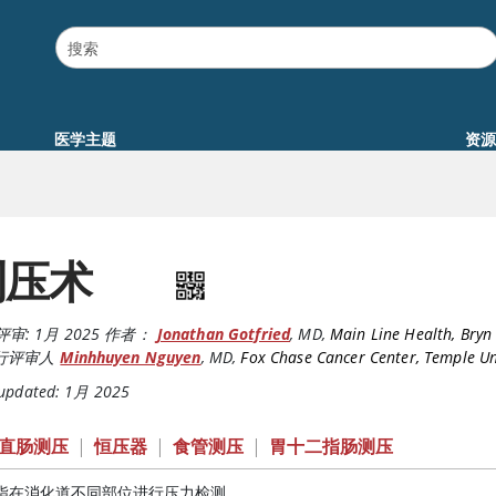
医学主题
资源
测压术
评审:
1月 2025
作者：
Jonathan Gotfried
,
MD
,
Main Line Health, Bryn
行评审人
Minhhuyen Nguyen
,
MD
,
Fox Chase Cancer Center, Temple Un
 updated: 1月 2025
直肠测压
|
恒压器
|
食管测压
|
胃十二指肠测压
指在消化道不同部位进行压力检测。