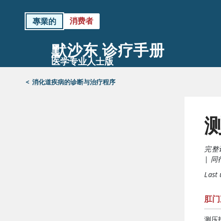
消费者
專業的
默沙东 诊疗手册
医学专业人士版
<
消化道疾病的诊断与治疗程序
完整
|
同
Last
肛门
测压