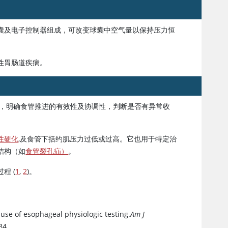
囊及电子控制器组成，可改变球囊中空气量以保持压力恒
性胃肠道疾病。
，明确食管推进的有效性及协调性，判断是否有异常收
性硬化
,及食管下括约肌压力过低或过高。它也用于特定治
结构（如
食管裂孔疝）
。
程 (
1
,
2
)。
l use of esophageal physiologic testing.
Am J
34