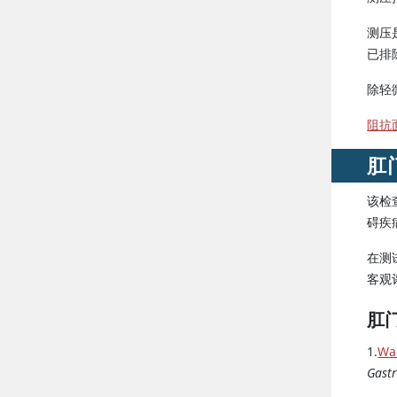
测压
已排
除轻
阻抗
肛
该检
碍疾
在测
客观
肛
1.
Wa
Gastr