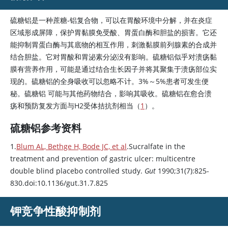
硫糖铝是一种蔗糖-铝复合物，可以在胃酸环境中分解，并在炎症
区域形成屏障，保护胃黏膜免受酸、胃蛋白酶和胆盐的损害。它还
能抑制胃蛋白酶与其底物的相互作用，刺激黏膜前列腺素的合成并
结合胆盐。它对胃酸和胃泌素分泌没有影响。硫糖铝似乎对溃疡黏
膜有营养作用，可能是通过结合生长因子并将其聚集于溃疡部位实
现的。
硫糖铝
的全身吸收可以忽略不计。3%～5%患者可发生便
秘。
硫糖铝
可能与其他药物结合，影响其吸收。硫糖铝在愈合溃
疡和预防复发方面与H2受体拮抗剂相当（
1
）。
硫糖铝参考资料
1.
Blum AL, Bethge H, Bode JC, et al
.Sucralfate in the
treatment and prevention of gastric ulcer: multicentre
double blind placebo controlled study.
Gut
1990;31(7):825-
830.doi:10.1136/gut.31.7.825
钾竞争性酸抑制剂