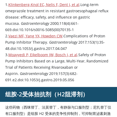
1.
Klinkenberg-Knol EC, Nelis F, Dent J, et al
.Long-term
omeprazole
treatment in resistant gastroesophageal reflux
disease: efficacy, safety, and influence on gastric
mucosa.
Gastroenterology
2000;118(4):661-
669.doi:10.1016/s0016-5085(00)70135-1
2.
Vaezi MF, Yang YX, Howden CW
.Complications of Proton
Pump Inhibitor Therapy.
Gastroenterology
2017;153(1):35-
48.doi:10.1053/j.gastro.2017.04.047
3.
Moayyedi P, Eikelboom JW, Bosch J, et al
.Safety of Proton
Pump Inhibitors Based on a Large, Multi-Year, Randomized
Trial of Patients Receiving
Rivaroxaban
or
Aspirin
.
Gastroenterology
2019;157(3):682-
691.e2.doi:10.1053/j.gastro.2019.05.056
组胺-2受体拮抗剂（H2阻滞剂）
这些药物（西咪替丁、法莫替丁，有静脉与口服剂型；尼扎替丁仅
有口服剂型）是组胺 H2 受体的竞争性抑制剂，可抑制胃泌素刺激