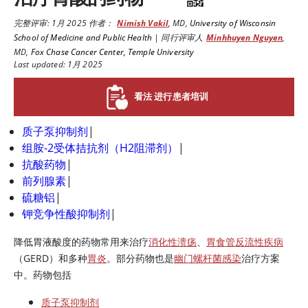
完整评审:
1月 2025
作者：
Nimish Vakil
,
MD
,
University of Wisconsin
School of Medicine and Public Health
|
同行评审人
Minhhuyen Nguyen
,
MD
,
Fox Chase Cancer Center, Temple University
Last updated: 1月 2025
看法 进行患者培训
质子泵抑制剂
|
组胺-2受体拮抗剂（H2阻滞剂）
|
抗酸药物
|
前列腺素
|
硫糖铝
|
钾竞争性酸抑制剂
|
降低胃液酸度的药物常用来治疗
消化性溃疡
、
胃食管反流性疾病
（GERD）和多种
胃炎
。部分药物也是
幽门螺杆菌感染
治疗方案
中。药物包括
质子泵抑制剂