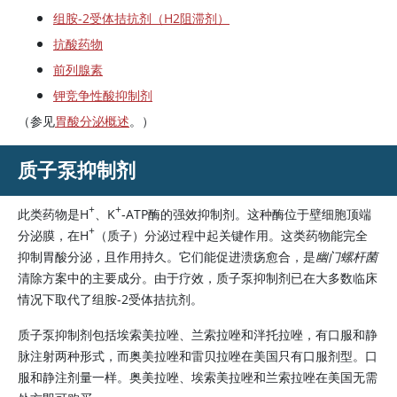
组胺-2受体拮抗剂（H2阻滞剂）
抗酸药物
前列腺素
钾竞争性酸抑制剂
（参见
胃酸分泌概述
。）
质子泵抑制剂
+
+
此类药物是H
、K
‑ATP酶的强效抑制剂。这种酶位于壁细胞顶端
+
分泌膜，在H
（质子）分泌过程中起关键作用。这类药物能完全
抑制胃酸分泌，且作用持久。它们能促进溃疡愈合，是
幽门螺杆菌
清除方案中的主要成分。由于疗效，质子泵抑制剂已在大多数临床
情况下取代了组胺-2受体拮抗剂。
质子泵抑制剂包括埃索美拉唑、兰索拉唑和泮托拉唑，有口服和静
脉注射两种形式，而奥美拉唑和雷贝拉唑在美国只有口服剂型。口
服和静注剂量一样。
奥美拉唑
、
埃索美拉唑
和
兰索拉唑
在美国无需