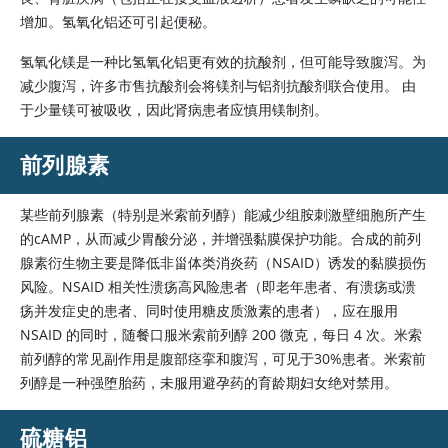
增加。
氢氧化铝
还可引起便秘。
氢氧化镁是一种比氢氧化铝更有效的抗酸剂，但可能导致腹泻。为
减少腹泻，许多市售抗酸剂会将镁剂与铝剂抗酸剂联合使用。 由
于少量镁可被吸收，因此肾病患者应慎用镁制剂。
前列腺素
某些前列腺素（特别是
米索前列醇
）能减少组胺刺激壁细胞所产生
的cAMP，从而减少胃酸分泌，并增强黏膜保护功能。合成的前列
腺素衍生物主要是降低非甾体类消炎药（NSAID）诱发的黏膜损伤
风险。NSAID 相关性溃疡高风险患者（即老年患者、有溃疡或溃
疡并发症史的患者、同时使用糖皮质激素的患者），应在服用
NSAID 的同时，随餐口服米索前列醇 200 微克，每日 4 次。
米索
前列醇
的常见副作用是腹部痉挛和腹泻，可见于30%患者。
米索前
列醇
是一种强堕胎药，未服用避孕药的育龄期妇女绝对禁用。
硫糖铝