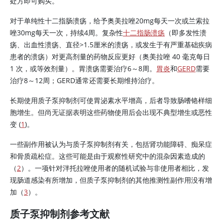
处方即可购买。
对于单纯性十二指肠溃疡，给予奥美拉唑20mg每天一次或兰索拉
唑30mg每天一次，持续4周。复杂性
十二指肠溃疡
（即多发性溃
疡、出血性溃疡、直径
>
1.5厘米的溃疡，或发生于有严重基础疾病
患者的溃疡）对更高剂量的药物反应更好（奥美拉唑 40 毫克每日
1 次，或等效剂量）。胃溃疡需要治疗6～8周。
胃炎
和
GERD
需要
治疗8～12周；GERD通常还需要长期维持治疗。
长期使用质子泵抑制剂可使胃泌素水平增高，后者导致肠嗜铬样细
胞增生。但尚无证据表明这些药物使用后会出现不典型增生或恶性
变 (
1
)。
一些副作用被认为与质子泵抑制剂有关，包括肾功能障碍、痴呆症
和骨质疏松症。这些可能是由于观察性研究中的混杂因素造成的
（
2
）。一项针对泮托拉唑使用者的随机试验与非使用者相比，发
现肠道感染有所增加，但质子泵抑制剂的其他推测性副作用没有增
加（
3
）。
质子泵抑制剂参考文献