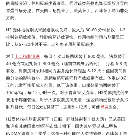
的胃酸分泌，并相应减少胃液量。同时该类药物也降低组胺介导的
胃蛋白酶分泌。在美国，尼扎替丁、法莫替丁、西咪替丁均为非处
方药。
H2 受体拮抗剂从胃肠道吸收良好，摄入后 30-60 分钟起效，1-2
小时达药效峰值。静脉给药起效更快。作用持续时间与剂量呈正
比，从6～20小时不等。老年患者用药量应减少。
对于
十二指肠溃疡
，每日 1 次口服西咪替丁 800 毫克、法莫替丁
40 毫克或尼扎替丁 300 毫克（睡前或晚餐后给药），疗程 6-8 周
有效。胃溃疡可采用相同方案并延长疗程至 8-12 周；但因夜间胃
酸分泌的影响较小，晨起给药可能同样有效或更有效。体重
≥
40公
斤的儿童可接受成人剂量。低于该体重，口服剂量为西咪替丁
10mg/kg，每 12 小时一次。对于胃食管反流病，H2受体拮抗剂主
要用于疼痛管理。对于大多数溃疡病患者，这些药物已被质子泵抑
制剂替代。每日2次法莫替丁，连用8～12周，可使
胃炎
愈合。
H2受体拮抗剂雷尼替丁（口服、静脉注射和非处方药）已从美国
和许多其他国家/地区的市场上撤下，因为其
N
-亚硝基二甲胺
(NDMA)浓度不可接受，这是一种可能的人类致癌物。西咪替丁与