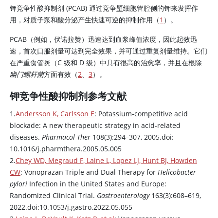
钾竞争性酸抑制剂 (PCAB) 通过竞争壁细胞管腔侧的钾来发挥作
用，对质子泵和酸分泌产生快速可逆的抑制作用（
1
）。
PCAB（例如，伏诺拉赞）迅速达到血浆峰值浓度，因此起效迅
速，首次口服剂量可达到完全效果，并可通过重复剂量维持。它们
在严重食管炎（C 级和 D 级）中具有很高的治愈率，并且在根除
幽门螺杆菌
方面有效（
2
、
3
）。
钾竞争性酸抑制剂参考文献
1.
Andersson K, Carlsson E
: Potassium-competitive acid
blockade: A new therapeutic strategy in acid-related
diseases.
Pharmacol Ther
108(3):294–307, 2005.doi:
10.1016/j.pharmthera.2005.05.005
2.
Chey WD, Megraud F, Laine L, Lopez LJ, Hunt BJ, Howden
CW
:
Vonoprazan
Triple and Dual Therapy for
Helicobacter
pylori
Infection in the United States and Europe:
Randomized Clinical Trial.
Gastroenterology
163(3):608–619,
2022.doi:10.1053/j.gastro.2022.05.055