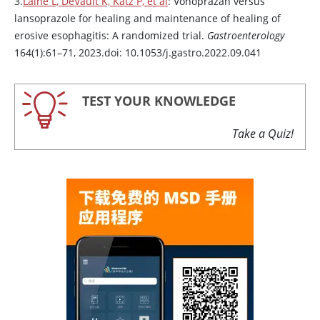
3.
Laine L, DeVault K, Katz P, et al
:
Vonoprazan
versus
lansoprazole
for healing and maintenance of healing of
erosive esophagitis: A randomized trial.
Gastroenterology
164(1):61–71, 2023.doi: 10.1053/j.gastro.2022.09.041
TEST YOUR KNOWLEDGE
Take a Quiz!