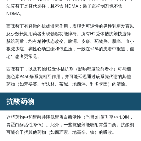
法莫替丁是替代选择，且不含 NDMA；质子泵抑制剂也不含
NDMA。
西咪替丁
有轻微的抗雄激素作用，表现为可逆性的男性乳房发育以
及少数长期用药者出现勃起功能障碍。所有H2受体拮抗剂快速静
脉给药后，均有精神状态改变、腹泻、皮疹、药物热、肌痛、血小
板减少症、窦性心动过缓和低血压，一般在
<
1%的患者中报道，但
老年患者更常见。
西咪替丁
，以及其他H2受体拮抗剂（影响程度较前者小）可与细
胞色素P450酶系统相互作用，并可能延迟通过该系统代谢的其他
药物（如苯妥英、华法林、茶碱、地西泮、利多卡因）的清除。
抗酸药物
这些药物中和胃酸并降低胃蛋白酶活性（当胃pH值升至
>
>4.0时，
胃蛋白酶活性降低）。此外，一些抗酸剂能吸附胃蛋白酶。抗酸剂
可能会干扰其他药物（如四环素、地高辛、铁）的吸收。