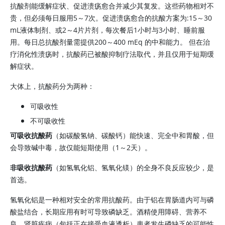
抗酸剂能缓解症状、促进溃疡愈合并减少其复发。这些药物相对不
贵，但必须每日服用5～7次。促进溃疡愈合的抗酸方案为:15～30
mL液体制剂、或2～4片片剂，每次餐后1小时与3小时、睡前服
用。每日总抗酸剂量需提供200～400 mEq 的中和能力。 但在治
疗消化性溃疡时，抗酸药已被酸抑制疗法取代，并且仅用于短期缓
解症状。
大体上，抗酸药分为两种：
可吸收性
不可吸收性
可吸收抗酸药
（如碳酸氢钠、碳酸钙）能快速、完全中和胃酸，但
会导致碱中毒，故仅能短期使用（1～2天）。
非吸收抗酸药
（如氢氧化铝、
氢氧化镁
）的全身不良反应较少，是
首选。
氢氧化铝是一种相对安全的常用抗酸药。由于铝在胃肠道内可与磷
酸盐结合，长期应用有时可导致磷缺乏。酒精使用障碍、营养不
良、肾脏疾病（包括正在接受血液透析）患者发生磷缺乏的可能性