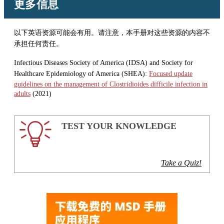
更多信息
以下英语资源可能会有用。请注意，本手册对这些资源的内容不
承担任何责任。
Infectious Diseases Society of America (IDSA) and Society for
Healthcare Epidemiology of America (SHEA):
Focused update
guidelines on the management of Clostridioides difficile infection in
adults
(2021)
TEST YOUR KNOWLEDGE
Take a Quiz!