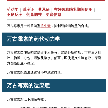
药动学
适应证
禁忌证
在妊娠和哺乳期间使用
|
|
|
|
不良反应
剂量调整
更多信息
|
|
万古霉素是一种杀菌型
抗生素
，抑制细菌细胞壁的合成。
万古霉素
的药代动力学
万古霉素口服给药胃肠道不易吸收。胃肠外给药后，可穿透入胆
汁、胸膜、心包、滑液及腹水。然而，即使是炎性脑脊液，穿透
力也很低且不稳定。
万古霉素
以原形通过肾小球滤过排泄。
万古霉素
的适应症
万古霉素对以下细菌有效：