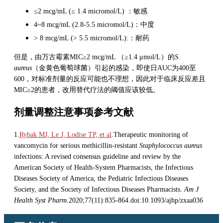
≤2 mcg/mL (≤ 1.4 micromol/L) ：敏感
4~8 mcg/mL (2.8-5.5 micromol/L)：中度
> 8 mcg/mL (> 5.5 micromol/L):：耐药
但是，由
万古霉素
MIC≥2 mcg/mL （≥1.4 μmol/L）的
S.
aureus
（金黄色葡萄球菌）引起的感染，即使日AUC为400至
600，对标准剂量的反应可能也不理想，因此对于临床反应差且
MIC≥2的患者，改用替代疗法的阈值应该较低。
剂量调整注意事项参考文献
1.
Rybak MJ, Le J, Lodise TP, et al
.Therapeutic monitoring of
vancomycin
for serious methicillin-resistant
Staphylococcus aureus
infections: A revised consensus guideline and review by the
American Society of Health-System Pharmacists, the Infectious
Diseases Society of America, the Pediatric Infectious Diseases
Society, and the Society of Infectious Diseases Pharmacists.
Am J
Health Syst Pharm
.2020;77(11):835-864.doi:10.1093/ajhp/zxaa036