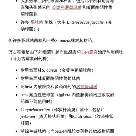
大多数革兰阳性球菌和杆菌，包括几乎所有耐青霉
素和头孢菌素的
金黄色葡萄球菌
和凝固酶阴性葡
萄球菌株
许多
肠球菌
菌株（大多
Enterococcus faecalis
（粪
肠球菌）)
但许多肠球菌菌株和一些
S. aureus
株对其耐药。
万古霉素
是由下列细菌引起严重感染和
心内膜炎
治疗常用药物
（除
万古霉素
耐药株）：
耐甲氧西林
S. aureus
（金黄色葡萄球菌）
耐甲氧西林凝固酶阴性葡萄球菌
耐beta-内酰胺类和多药耐药的
肺炎链球菌
beta-溶血性链球菌（当beta-内酰胺类药物过敏或耐
药而不能使用时）
Corynebacterium
（棒状杆菌属）菌种，包括
C.
jeikeium
（杰氏棒状杆菌）和
C. striatum
（纹带棒状
杆菌）
草绿色链球菌（当beta-内酰胺类药物过敏或耐药而