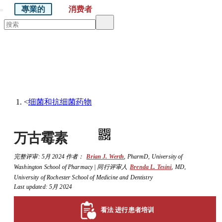
專業的
消费者
默沙东 诊疗手册
医学专业人士版
医学主题
资源
<
细菌和抗细菌药物
万古霉素
完整评审:
5月 2024
作者：
Brian J. Werth
,
PharmD
,
University of
Washington School of Pharmacy
|
同行评审人
Brenda L. Tesini
,
MD
,
University of Rochester School of Medicine and Dentistry
Last updated: 5月 2024
看法 进行患者培训