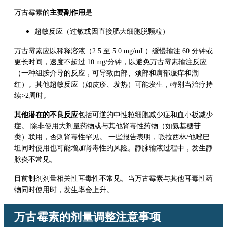
万古霉素的
主要副作用
是
超敏反应（过敏或因直接肥大细胞脱颗粒）
万古霉素
应以稀释溶液（2.5 至 5.0 mg/mL）缓慢输注 60 分钟或
更长时间，速度不超过 10 mg/分钟，以避免
万古霉素
输注反应
（一种组胺介导的反应，可导致面部、颈部和肩部瘙痒和潮
红）。其他超敏反应（如皮疹、发热）可能发生，特别当治疗持
续
>
2周时。
其他潜在的不良反应
包括可逆的中性粒细胞减少症和血小板减少
症。 除非使用大剂量药物或与其他肾毒性药物（如氨基糖苷
类）联用，否则肾毒性罕见。 一些报告表明，哌拉西林/他唑巴
坦同时使用也可能增加肾毒性的风险。静脉输液过程中，发生静
脉炎不常见。
目前制剂剂量相关性耳毒性不常见。当
万古霉素
与其他耳毒性药
物同时使用时，发生率会上升。
万古霉素
的剂量调整注意事项