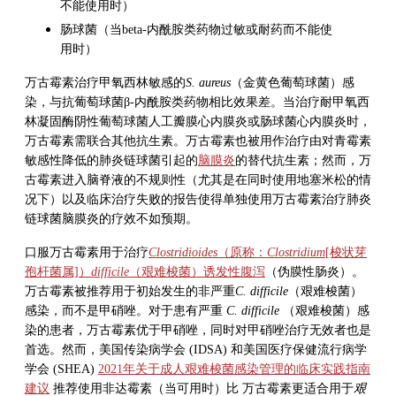
不能使用时）
肠球菌（当beta-内酰胺类药物过敏或耐药而不能使
用时）
万古霉素
治疗甲氧西林敏感的
S. aureus
（金黄色葡萄球菌）感
染，与抗葡萄球菌β-内酰胺类药物相比效果差。当治疗耐甲氧西
林凝固酶阴性葡萄球菌人工瓣膜心内膜炎或肠球菌心内膜炎时，
万古霉素
需联合其他抗生素。
万古霉素
也被用作治疗由对青霉素
敏感性降低的肺炎链球菌引起的
脑膜炎
的替代抗生素；然而，
万
古霉素
进入脑脊液的不规则性（尤其是在同时使用地塞米松的情
况下）以及临床治疗失败的报告使得单独使用万古霉素治疗肺炎
链球菌脑膜炎的疗效不如预期。
口服
万古霉素
用于治疗
Clostridioides
（原称：
Clostridium
[梭状芽
孢杆菌属]）
difficile
（艰难梭菌）诱发性腹泻
（伪膜性肠炎）。
万古霉素
被推荐用于初始发生的非严重
C. difficile
（艰难梭菌）
感染，而不是甲硝唑。对于患有严重
C. difficile
（艰难梭菌）感
染的患者，万古霉素优于
甲硝唑
，同时对
甲硝唑
治疗无效者也是
首选。然而，美国传染病学会 (IDSA) 和美国医疗保健流行病学
学会 (SHEA)
2021年关于成人艰难梭菌感染管理的临床实践指南
建议
推荐使用非达霉素（当可用时）比
万古霉素
更适合用于
艰