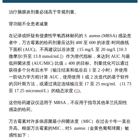
治疗脑膜炎剂量必须高于常规剂量。
肾功能不全患者减量
在记录或怀疑有侵袭性甲氧西林耐药的
S. aureus
(MRSA) 感染患
者中，
万古霉素
的给药剂量应达到 400 至 600 的浓度-时间曲线
下面积 (AUC)。不再建议以谷浓度（15 mg/L 至 20 mg/L [10.3
微摩尔/升至 13.8 mmol/mL]）作为替代指标，来达到 AUC 与最
低抑菌浓度 (AUC/MIC) 比值 ≥ 400 的目标。剂量优化可以通过
获得多个分布后水平（输注结束和低谷后 1 至 2 小时）并使用
一阶动力学方程计算 AUC，使用使用 1 或 2 次迭代的基于软件
的贝叶斯方法，或通过滴定连续输注至 17 至 25 mcg/mL （11.73
至 17.25 micromol/L）的稳态浓度 (
1
)。
这些给药建议仅适用于 MRSA，不应用于指导其他革兰氏阳性
感染的给药。
万古霉素
对许多病原菌最小抑菌浓度（MIC）在过去十年一直在
升高。根据
万古霉素
的MIC，对
S. aureus
（金黄色葡萄球菌）敏
感性如下：