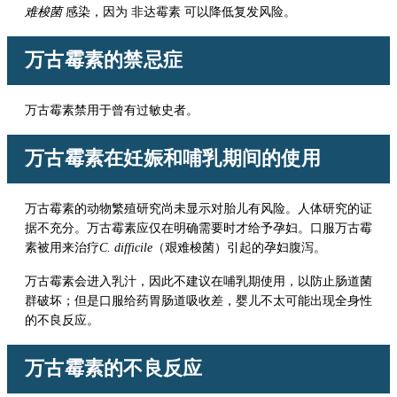
难梭菌
感染，因为
非达霉素
可以降低复发风险。
万古霉素
的禁忌症
万古霉素禁用于曾有过敏史者。
万古霉素
在妊娠和哺乳期间的使用
万古霉素的动物繁殖研究尚未显示对胎儿有风险。人体研究的证
据不充分。
万古霉素
应仅在明确需要时才给予孕妇。口服
万古霉
素
被用来治疗
C. difficile
（艰难梭菌）引起的孕妇腹泻。
万古霉素
会进入乳汁，因此不建议在哺乳期使用，以防止肠道菌
群破坏；但是口服给药胃肠道吸收差，婴儿不太可能出现全身性
的不良反应。
万古霉素
的不良反应