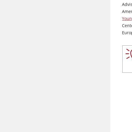
Advi
Amer
Youn
Cent
Euro