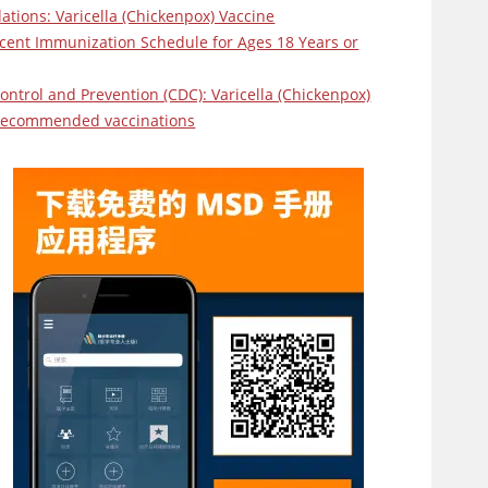
ions: Varicella (Chickenpox) Vaccine
nt Immunization Schedule for Ages 18 Years or
ontrol and Prevention (CDC): Varicella (Chickenpox)
 Recommended vaccinations