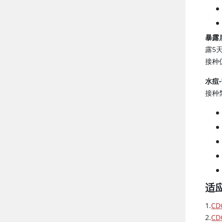
暴露
露5
接种
水痘
接种
适
1.
CD
2.
CD