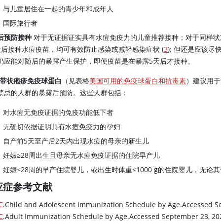
与儿童居住在一起的青少年和成年人
国际旅行者
后预防接种
对于无证据证实具有水痘免疫力的儿童推荐接种；对于同样状
天后接种水痘疫苗，均可有效防止感染或减轻感染症状 (
3
); 但还是应该
仍应能对随后的暴露产生保护，即便疫苗是在暴露5天后才接种。
-带状疱疹免疫球蛋白
（见表格
美国可用的免疫球蛋白和抗毒素
）建议用于
禁忌的人群的暴露后预防。这些人群包括：
对水痘无免疫证据的免疫功能低下者
无确切依据证明具有水痘免疫力的孕妇
自产前5天至产后2天内出现水痘的母亲的新生儿
妊娠≥28周出生且母亲无水痘免疫证据的住院早产儿
妊娠<28周的早产住院婴儿，或出生时体重≤1000 g的住院婴儿，无
应症参考文献
C
.Child and Adolescent Immunization Schedule by Age.Accessed S
C
.Adult Immunization Schedule by Age.Accessed September 23, 20