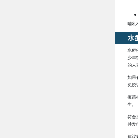
哺乳
水
水痘
少年或成人只接
的人
如果
免疫
疫苗
生。
符合接
并发
建议妇女在产