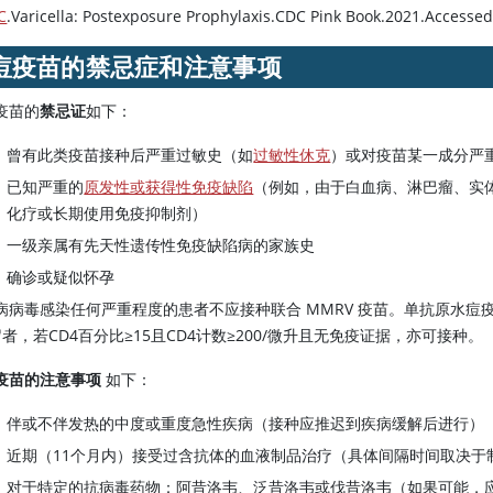
C
.Varicella: Postexposure Prophylaxis.CDC Pink Book.2021.Accessed 
痘疫苗的禁忌症和注意事项
疫苗的
禁忌证
如下：
曾有此类疫苗接种后严重过敏史（如
过敏性休克
）或对疫苗某一成分严
已知严重的
原发性或获得性免疫缺陷
（例如，由于白血病、淋巴瘤、实体
化疗或长期使用免疫抑制剂）
一级亲属有先天性遗传性免疫缺陷病的家族史
确诊或疑似怀孕
病病毒感染任何严重程度的患者不应接种联合 MMRV 疫苗。单抗原水痘疫苗
岁者，若CD4百分比≥15且CD4计数≥200/微升且无免疫证据，亦可接种。
疫苗的注意事项
如下：
伴或不伴发热的中度或重度急性疾病（接种应推迟到疾病缓解后进行）
近期（11个月内）接受过含抗体的血液制品治疗（具体间隔时间取决于
对于特定的抗病毒药物：
阿昔洛韦
、
泛昔洛韦
或
伐昔洛韦
（如果可能，