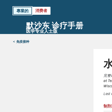
消费者
專業的
默沙东 诊疗手册
医学专业人士版
<
免疫接种
完整
at Te
Wisc
Last
制剂