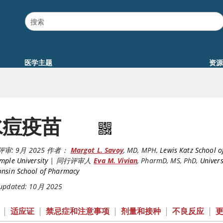
医学主题
资源
水痘疫苗
评审:
9月 2025
作者：
Margot L. Savoy
,
MD, MPH
,
Lewis Katz School o
mple University
|
同行评审人
Eva M. Vivian
,
PharmD, MS, PhD
,
Univers
onsin School of Pharmacy
 updated: 10月 2025
|
适应证
|
禁忌症和注意事项
|
剂量和接种
|
不良反应
|