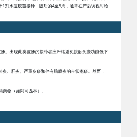
1剂水痘疫苗接种，随后的4至8周，通常在产后访视时给
的皮疹。出现此类皮疹的接种者应严格避免接触免疫功能低下
肺炎、肝炎、严重皮疹和伴有脑膜炎的带状疱疹。然而，
酸类药物（如
阿司匹林
）。
。