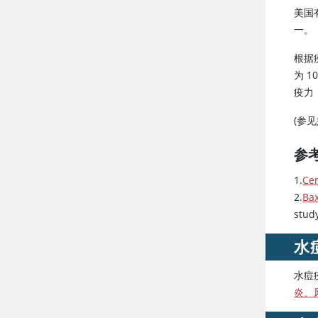
美国
一。
根据疾
为 1
疫力
(参见
参
1.
Cen
2.
Bax
stud
水
水痘
炎、