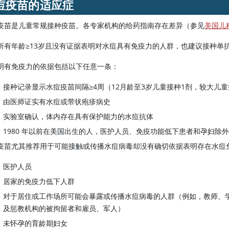
痘疫苗的适应症
疫苗是儿童常规接种疫苗。各专家机构的给药指南存在差异（参见
美国儿
所有年龄≥13岁且没有证据表明对水痘具有免疫力的人群，也建议接种单
明有免疫力的依据包括以下任意一条：
接种记录显示水痘疫苗间隔≥4周（12月龄至3岁儿童接种1剂，较大儿童
由医师证实有水痘或带状疱疹病史
实验室确认，体内存在具有保护能力的水痘抗体
1980 年以前在美国出生的人，医护人员、免疫功能低下患者和孕妇除
疫苗尤其推荐用于可能接触或传播水痘病毒却没有确切依据表明存在水痘
医护人员
居家的免疫力低下人群
对于居住或工作场所可能会暴露或传播水痘病毒的人群（例如，教师、
及惩教机构的被拘留者和雇员、军人）
未怀孕的育龄期妇女