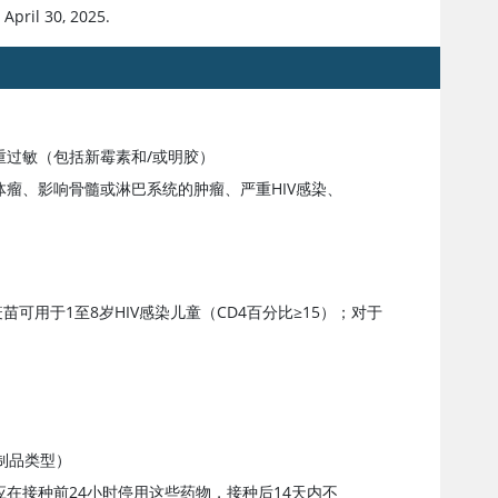
April 30, 2025.
重过敏（包括
新霉素
和/或明胶）
瘤、影响骨髓或淋巴系统的肿瘤、严重HIV感染、
可用于1至8岁HIV感染儿童（CD4百分比≥15）；对于
制品类型）
应在接种前24小时停用这些药物，接种后14天内不