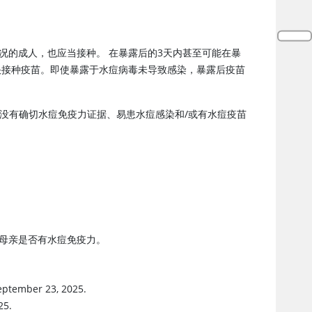
况的成人，也应当接种。 在暴露后的3天内甚至可能在暴
尽快接种疫苗。即使暴露于水痘病毒未导致感染，暴露后疫苗
没有确切水痘免疫力证据、易患水痘感染和/或有水痘疫苗
论其母亲是否有水痘免疫力。
eptember 23, 2025.
25.