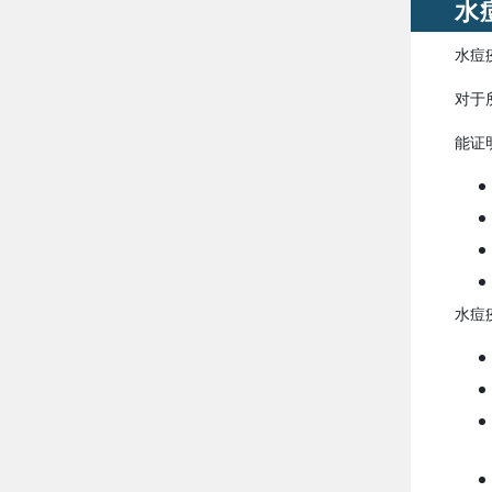
水
水痘
对于
能证
水痘