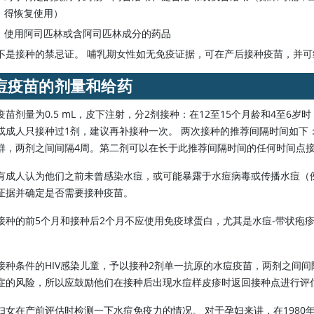
得恢复使用）
使用
阿司匹林
或含
阿司匹林
成分的药品
不是接种的禁忌证。 哺乳期女性如无免疫证据，可在产后接种疫苗，并
痘疫苗的剂量和给药
疫苗剂量为0.5 mL，皮下注射，分2剂接种：在12至15个月龄和4至6
种过1剂，建议再补接种一次。 两次接种的推荐间隔时间如下：年龄≤12岁的儿童，第1剂与第2剂间隔3月；年龄≥13岁
群，两剂之间间隔4周。第二剂可以在长于此推荐间隔时间的任何时间点
有成人认为他们之前未曾感染水痘，或可能暴露于水痘病毒或传播水痘（
证据并确定是否需要接种疫苗。
接种的前5个月和接种后2个月不应使用免疫球蛋白，尤其是水痘-带状疱
种条件的HIV感染儿童，予以接种2剂单一抗原的水痘疫苗，两剂之间间隔3个月。 由于受损的细胞免疫会增加
症的风险，所以应鼓励他们在接种后出现水痘样皮疹时返回接种点进行评
前评估时检测一下水痘免疫力的情况。 对于孕妇来讲，在1980年前出生的情况不能算作具备水痘免疫力的证据。 完成或