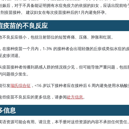
妊娠后，对于不具备能证明拥有水痘免疫力的依据的妇女，应该出院前给予
予第2剂疫苗接种。 建议妇女在每次疫苗接种后的1月内避免怀孕。
痘疫苗的不良反应
数不良反应很小，包括注射部位的短暂疼痛、压痛、肿胀和红斑。
，在接种疫苗一个月内，1-3% 的接种者会出现轻微的丘疹或类似水痘
至皮疹消退。
从疫苗接种者传播到易感人群的情况很少见，但可能导致严重问题，包括
的问题很少发生。
能引发
瑞氏综合征
，
<
16 岁以下接种者应在接种后 6 周内避免使用水杨
这些疫苗不良反应的更多信息，请参阅
处方信息
。
多信息
英语资源可能会有用。请注意，本手册对这些资源的内容不承担任何责任