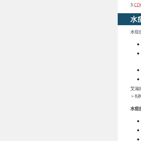
3.
CD
水
水痘
艾滋
＞8
水痘