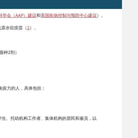
科学会（AAP）建议
和
美国疾病控制与预防中心建议
）。
抗原水痘疫苗（
2
）。
接种2剂）
外
免疫力的人，具体包括：
学生、托幼机构工作者、集体机构的居民和雇员，以