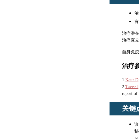
治
有
治疗潜
治疗直
自身免疫
治疗
1.
Kaur D,
2.
Tavee J
report o
关键
诊
秘