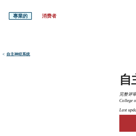
專業的
消费者
默沙东 诊疗手册
医学专业人士版
<
自主神经系统
自
完整评审
College o
Last upd