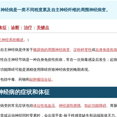
主神经病是一类不同程度累及自主神经纤维的周围神经病变。
体征
诊断
治疗
关键点
|
|
|
主神经系统概述
。）
的自主神经病是伴发于
糖尿病的周围神经病变
、
淀粉样变性
或
自身免疫疾
疫性自主神经节病是一种自身免疫性疾病，常在一次病毒感染后发生；起
经功能障碍可能是酒精使用障碍所致神经病变的晚期表现。
因包括中毒、药物和
副肿瘤综合征
。
神经病的症状和体征
经病变的常见症状包括
体位性低血压
、
神经源性膀胱
、
勃起功能障碍
、胃
感觉或运动神经同时受累时，会出现手套-袜子样感觉缺失和远端肢体无力