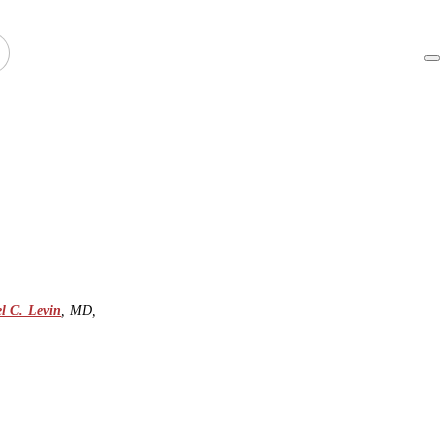
l C. Levin
,
MD
,