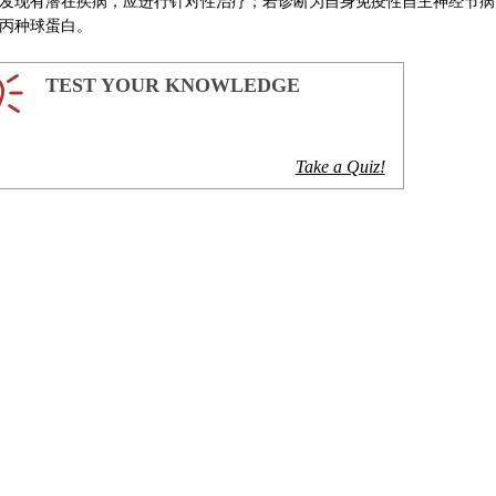
发现有潜在疾病，应进行针对性治疗；若诊断为自身免疫性自主神经节病
丙种球蛋白。
TEST YOUR KNOWLEDGE
Take a Quiz!