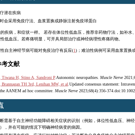
疗潜在疾病
时会采用免疫疗法、血浆置换或静脉注射免疫球蛋白
在的疾病，和症状一样。 若存在体位性低血压，推荐非药物疗法，如补水
立性低血压。若疼痛明显，可开具局部治疗或神经病理性疼痛药物。
性自主神经节病可能对免疫治疗有反应(
1
)；难治性病例可采用血浆置换
参考文献
 Tiwana H, Stino A, Sandroni P
.Autonomic neuropathies.
Muscle Nerve
2021;6
, Brannagan TH 3rd, Lenihan MW, et al
.Updated consensus statement: Intrave
f the AANEM ad hoc committee.
Muscle Nerve
2023;68(4):356-374.doi:10.100
点
断需基于自主神经功能障碍相关症状的识别（例如，体位性低血压、神经
），并在可能的情况下明确神经病变的病因。