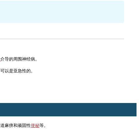
病
介导的周围神经病。
病可以是亚急性的。
肠道麻痹和顽固性
便秘
等。
。