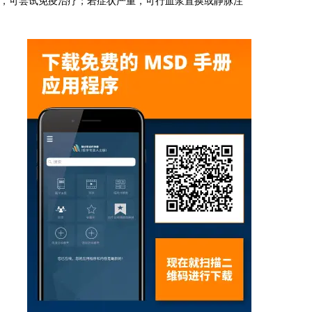
，可尝试免疫治疗；若症状严重，可行血浆置换或静脉注