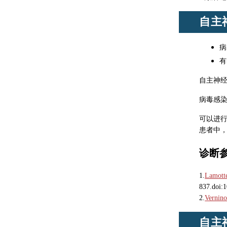
自主
病
有
自主神
病毒感
可以进行
患者中
诊断
1.
Lamotte
837.doi:
2.
Vernino
自主