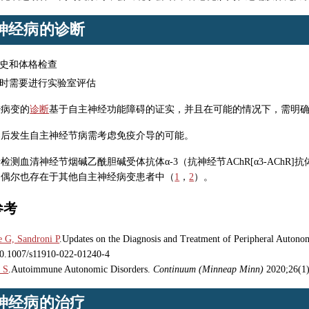
神经病的诊断
史和体格检查
时需要进行实验室评估
经病变的
诊断
基于自主神经功能障碍的证实，并且在可能的情况下，需明
染后发生自主神经节病需考虑免疫介导的可能。
检测血清神经节烟碱乙酰胆碱受体抗体α-3（抗神经节AChR[α3-ACh
，偶尔也存在于其他自主神经病变患者中（
1
，
2
）。
参考
 G, Sandroni P
.Updates on the Diagnosis and Treatment of Peripheral Autono
10.1007/s11910-022-01240-4
 S
.Autoimmune Autonomic Disorders.
Continuum (Minneap Minn)
2020;26(1
神经病的治疗