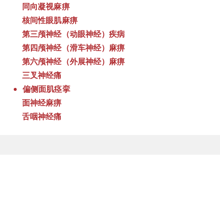
同向凝视麻痹
核间性眼肌麻痹
第三颅神经（动眼神经）疾病
第四颅神经（滑车神经）麻痹
第六颅神经（外展神经）麻痹
三叉神经痛
偏侧面肌痉挛
面神经麻痹
舌咽神经痛