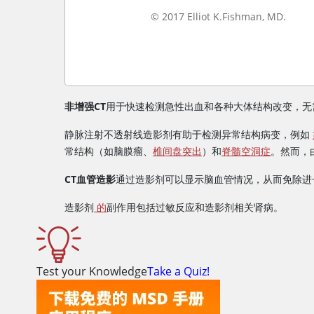
© 2017 Elliot K.Fishman, MD.
非增强CT
用于快速检测急性出血和各种大体结构改变，无
静脉注射不透射线造影剂有助于检测异常结构病变，例如
常结构（如脑膜瘤、
椎间盘突出
）和
脊髓空洞症
。然而，
CT血管造影
通过造影剂可以显示脑血管情况，从而免除进一
造影剂
的
副作用包括过敏反应和造影剂相关肾病。
Test your Knowledge
Take a Quiz!