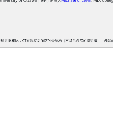
University of Ottawa
|
同行评审人
Michael C. Levin
,
MD
,
Colle
MRI核磁共振相比，CT在观察后颅窝的骨结构（不是后颅窝的脑组织）、颅