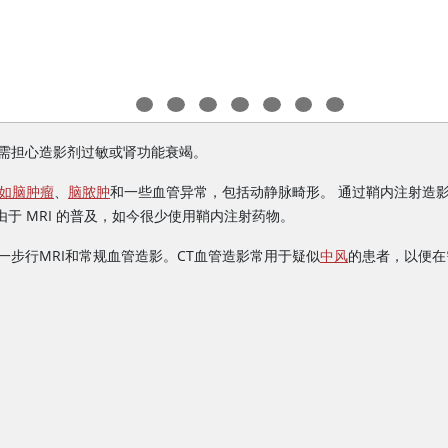
需担心造影剂过敏或肾功能衰竭。
如脑肿瘤
、
脑脓肿
和一些血管异常，包括动静脉畸形。 通过鞘内注射造
由于 MRI 的普及，如今很少使用鞘内注射药物。
步行MRI和常规血管造影。CT血管造影常用于疑似
中风
的患者，以便在