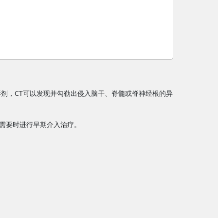
影剂，CT可以发现并勾勒出侵入脑干、脊髓或脊神经根的异
需要时进行早期介入治疗。