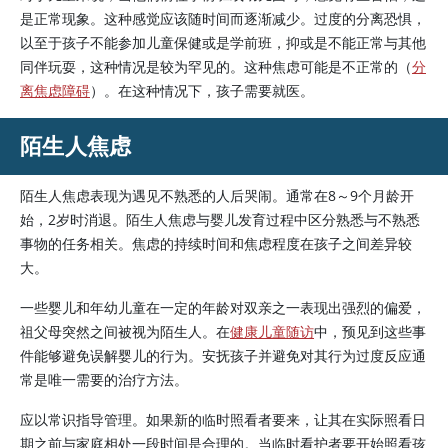
是正常现象。这种感觉应该随时间而逐渐减少。过度的分离恐惧，
以至于孩子不能参加儿童保健或是学前班，抑或是不能正常与其他
同伴玩耍，这种情况是较为罕见的。这种焦虑可能是不正常的（
分
离焦虑障碍
）。在这种情况下，孩子需要就医。
陌生人焦虑
陌生人焦虑表现为遇见不熟悉的人后哭闹。通常在8～9个月龄开
始，2岁时消退。陌生人焦虑与婴儿发育过程中区分熟悉与不熟悉
事物的任务相关。焦虑的持续时间和焦虑程度在孩子之间差异较
大。
一些婴儿和年幼儿童在一定的年龄对双亲之一表现出强烈的偏爱，
祖父母突然之间被视为陌生人。在
健康儿童随访
中，预见到这些事
件能够避免误解婴儿的行为。安抚孩子并避免对其行为过度反应通
常是唯一需要的治疗方法。
应以常识指导管理。如果新的临时照看者要来，让其在实际照看日
期之前与家庭相处一段时间是合理的。当临时看护者要开始照看孩