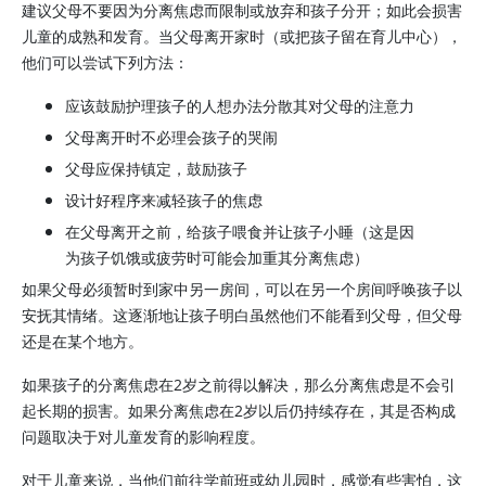
建议父母不要因为分离焦虑而限制或放弃和孩子分开；如此会损害
儿童的成熟和发育。当父母离开家时（或把孩子留在育儿中心），
他们可以尝试下列方法：
应该鼓励护理孩子的人想办法分散其对父母的注意力
父母离开时不必理会孩子的哭闹
父母应保持镇定，鼓励孩子
设计好程序来减轻孩子的焦虑
在父母离开之前，给孩子喂食并让孩子小睡（这是因
为孩子饥饿或疲劳时可能会加重其分离焦虑）
如果父母必须暂时到家中另一房间，可以在另一个房间呼唤孩子以
安抚其情绪。这逐渐地让孩子明白虽然他们不能看到父母，但父母
还是在某个地方。
如果孩子的分离焦虑在2岁之前得以解决，那么分离焦虑是不会引
起长期的损害。如果分离焦虑在2岁以后仍持续存在，其是否构成
问题取决于对儿童发育的影响程度。
对于儿童来说，当他们前往学前班或幼儿园时，感觉有些害怕，这