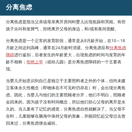
分离焦虑
分离焦虑是指当父亲或母亲离开房间时婴儿出现焦躁和哭闹。有些
孩子尖叫和发脾气，拒绝离开父母的身边，和/或有夜间觉醒。
分离焦虑是一个正常的发育阶段，通常是从8月龄开始，在10～18
月龄之间达到高峰，通常在24月龄时消退。分离焦虑应和
分离焦虑
障碍
进行鉴别，后者发生的年龄更大，出现焦虑的时间与发育的年
龄不相称；
拒绝上学
（或幼儿园）是分离焦虑障碍的一个主要表
现。
当婴儿开始意识到自己是独立于主要照料者之外的个体，但尚未建
立客体永久性概念（即物体在不可见时仍存在）时，会出现分离焦
虑。因此，当婴儿与他们的主要照顾者分开，他们不明白，照顾者
会回来的。因为孩子没有时间概念，所以他们担心父母的离开是永
久的。当儿童有了记忆的感觉，分离焦虑自然就解决了。当父母不
在时，儿童能够在脑海中保持父母的形象，并能回忆起父母过去曾
回来过，分离焦虑便会减轻。