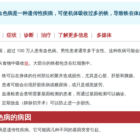
血色病是一种遗传性疾病，可使机体吸收过多的铁，导致铁在体
|
症状
|
诊断
|
治疗
|
了解更多信息
|
多媒体
国，超过 100 万人患有血色病。男性患者通常多于女性。这种疾病可能
从食物中吸收
铁
。大部分的铁都包含在红细胞中。
铁可以在身体的任何部位积聚并造成损伤，尤其是心脏、肝脏和胰腺。
患者可能会出现肝脏疾病或糖尿病，或只是感觉疲劳。
血液检查会查明需要基因检测的患者，而通过基因检测可以确诊。
定期放血（静脉切开术）可以防止进一步损伤。
色病的病因
病是遗传性疾病。它可能因几种不同的基因突变引起。