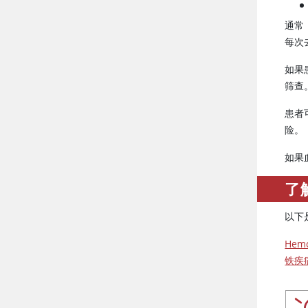
通常
每次
如果
筛查
患者
险。
如果
了
以下
Hemo
铁疾