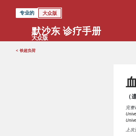
专业的
大众版
默沙东 诊疗手册
大众版
<
铁超负荷
（
完整
Unive
Unive
上次更