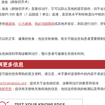
放血（静脉切开术）
，放血（静脉切开术）是最佳治疗。它可以防止其他的器官损伤，但不会
去除约 500 毫升（1 品脱或 1 单位）血液，直至铁水平和转铁蛋白
患有
糖尿病
、
心力衰竭
、
勃起功能障碍
或其他并发症，则应进行治疗。肝硬
。
可以吃正常、健康的饮食，包括含铁食物。医生可能会告知患者需要限制
血色病得到早期诊断和治疗，预计患者可健康生存很长时间。
解更多信息
是可能对您有帮助的英文资料。请注意，本手册对该资料中的内容不承担
chromatosis.org
：提供关于血色病症状、诊断和治疗的教育和宣传
病研究所
：提供有关致铁失衡疾病的信息，包括这些疾病的检测以及带病
TEST YOUR KNOWLEDGE