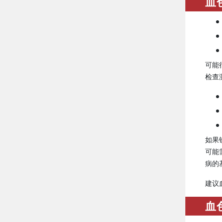
血
可能
检查
如果
可能
病的
建议
血