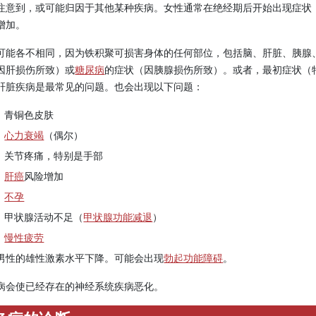
注意到，或可能归因于其他某种疾病。女性通常在绝经期后开始出现症状
增加。
可能各不相同，因为铁积聚可损害身体的任何部位，包括脑、肝脏、胰腺
因肝损伤所致）或
糖尿病
的症状（因胰腺损伤所致）。或者，最初症状（
肝脏疾病是最常见的问题。也会出现以下问题：
青铜色皮肤
心力衰竭
（偶尔）
关节疼痛，特别是手部
肝癌
风险增加
不孕
甲状腺活动不足（
‬甲状腺功能减退
）
慢性疲劳
男性的雄性激素水平下降。可能会出现
勃起功能障碍
。
病会使已经存在的神经系统疾病恶化。