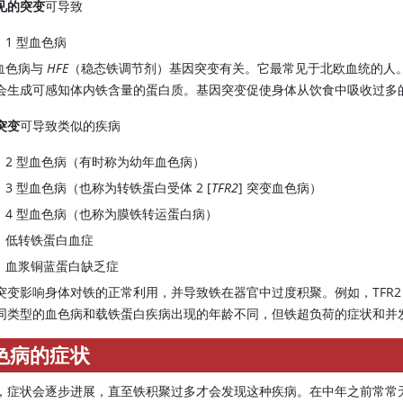
见的突变
可导致
1 型血色病
型血色病与
HFE
（稳态铁调节剂）基因突变有关。它最常见于北欧血统的人
会生成可感知体内铁含量的蛋白质。基因突变促使身体从饮食中吸收过多
突变
可导致类似的疾病
2 型血色病（有时称为幼年血色病）
3 型血色病（也称为转铁蛋白受体 2 [
TFR2
] 突变血色病）
4 型血色病（也称为膜铁转运蛋白病）
低转铁蛋白血症
血浆铜蓝蛋白缺乏症
突变影响身体对铁的正常利用，并导致铁在器官中过度积聚。例如，TFR
同类型的血色病和载铁蛋白疾病出现的年龄不同，但铁超负荷的症状和并
色病的症状
，症状会逐步进展，直至铁积聚过多才会发现这种疾病。在中年之前常常