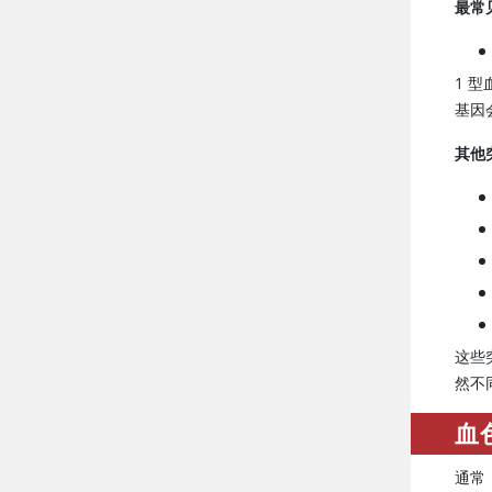
最常
1 
基因
其他
这些
然不
血
通常