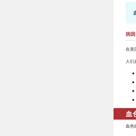
病因
在美
人们
血
血色