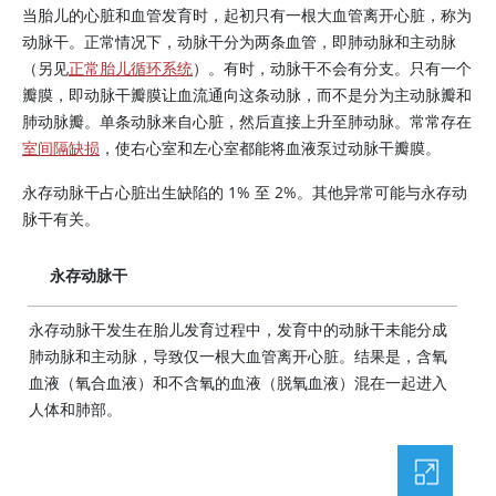
当胎儿的心脏和血管发育时，起初只有一根大血管离开心脏，称为
动脉干。正常情况下，动脉干分为两条血管，即肺动脉和主动脉
（另见
正常胎儿循环系统
）。有时，动脉干不会有分支。只有一个
瓣膜，即动脉干瓣膜让血流通向这条动脉，而不是分为主动脉瓣和
肺动脉瓣。单条动脉来自心脏，然后直接上升至肺动脉。常常存在
室间隔缺损
，使右心室和左心室都能将血液泵过动脉干瓣膜。
永存动脉干占心脏出生缺陷的 1% 至 2%。其他异常可能与永存动
脉干有关。
永存动脉干
永存动脉干发生在胎儿发育过程中，发育中的动脉干未能分成
肺动脉和主动脉，导致仅一根大血管离开心脏。结果是，含氧
血液（氧合血液）和不含氧的血液（脱氧血液）混在一起进入
人体和肺部。