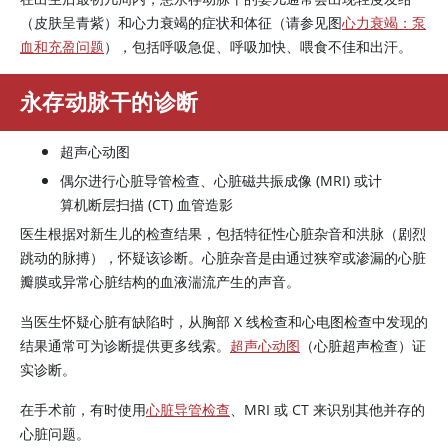
（皮肤呈青紫）和心力衰竭的症状和体征（请参见图
心力衰竭：泵
血和充盈问题
），包括呼吸急促、呼吸加快、喂食不佳和出汗。
永存动脉干的诊断
超声心动图
偶尔进行心脏导管检查、心脏磁共振成像 (MRI) 或计
算机断层扫描 (CT) 血管造影
医生根据对新生儿的检查结果，包括特征性心脏杂音和洪脉（剧烈
跳动的脉搏），怀疑该诊断。心脏杂音是由通过狭窄或渗漏的心脏
瓣膜或异常心脏结构的血液湍流产生的声音。
当医生怀疑心脏有缺陷时，从胸部 X 线检查和心电图检查中发现的
结果通常可为诊断提供更多线索。
超声心动图
（心脏超声检查）证
实诊断。
在手术前，有时使用
心脏导管检查
、MRI 或 CT 来识别其他并存的
心脏问题。