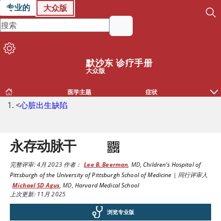
专业的
大众版
默沙东 诊疗手册
大众版
医学主题
症状
<
心脏出生缺陷
永存动脉干
完整评审:
4月 2023
作者：
Lee B. Beerman
,
MD
,
Children's Hospital of
Pittsburgh of the University of Pittsburgh School of Medicine
|
同行评审人
Michael SD Agus
,
MD
,
Harvard Medical School
上次更新: 11月 2025
浏览专业版