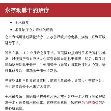
永存动脉干的治疗
手术修复
术前治疗心力衰竭的药物
心力衰竭可通过药物治疗，以改善呼吸并稳定婴儿病情，直到可以
进行手术。
通常在婴儿 1-2 个月龄之前手术。室间隔缺损通过手术放置补片修
复，以便将所有血液从左心室引导流向动脉干瓣膜。然后，医生将
肺动脉与动脉干分开，并使用管子（导管）将其连接到右心室。进
行此修复后，将动脉干用作主动脉。
当在婴儿期早期放置导管时，随着儿童成长，导管尺寸变得不足，
并且需要额外手术来扩大导管。
手术修复后，患病孩子在去看牙医之前和某些手术之前（例如呼吸
道手术）需要服用抗生素。这些抗生素用于预防称为
心内膜炎
的严
重心脏感染。