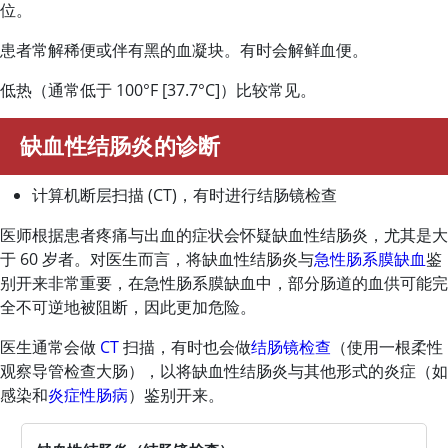
位。
患者常解稀便或伴有黑的血凝块。有时会解鲜血便。
低热（通常低于 100
°
F [37.7
°
C]）比较常见。
缺血性结肠炎的诊断
计算机断层扫描 (CT)，有时进行结肠镜检查
医师根据患者疼痛与出血的症状会怀疑缺血性结肠炎，尤其是大
于 60 岁者。对医生而言，将缺血性结肠炎与
急性肠系膜缺血
鉴
别开来非常重要，在急性肠系膜缺血中，部分肠道的血供可能完
全不可逆地被阻断，因此更加危险。
医生通常会做
CT
扫描，有时也会做
结肠镜检查
（使用一根柔性
观察导管检查大肠），以将缺血性结肠炎与其他形式的炎症（如
感染和
炎症性肠病
）鉴别开来。