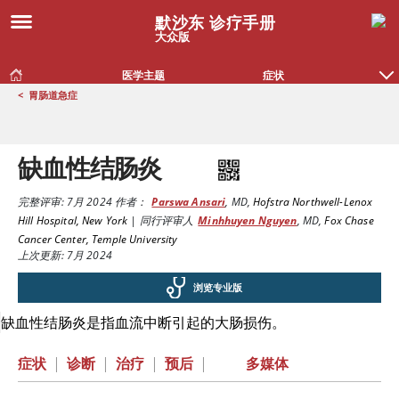
默沙东 诊疗手册
大众版
医学主题
症状
<
胃肠道急症
缺血性结肠炎
完整评审:
7月 2024
作者：
Parswa Ansari
,
MD
,
Hofstra Northwell-Lenox
Hill Hospital, New York
|
同行评审人
Minhhuyen Nguyen
,
MD
,
Fox Chase
Cancer Center, Temple University
上次更新: 7月 2024
浏览专业版
缺血性结肠炎是指血流中断引起的大肠损伤。
症状
|
诊断
|
治疗
|
预后
|
多媒体