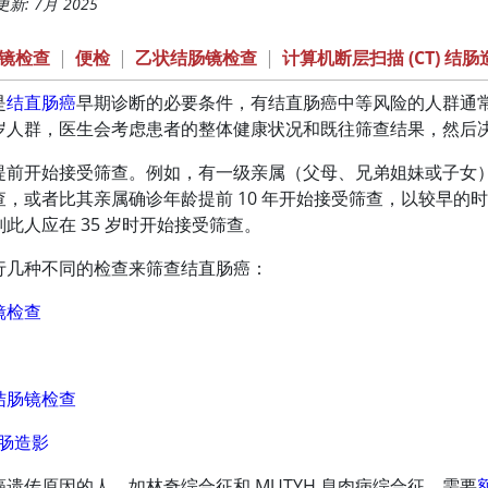
新: 7月 2025
镜检查
|
便检
|
乙状结肠镜检查
|
计算机断层扫描 (CT) 结肠
是
结直肠癌
早期诊断的必要条件，有结直肠癌中等风险的人群通常从
85 岁人群，医生会考虑患者的整体健康状况和既往筛查结果，然
前开始接受筛查。例如，有一级亲属（父母、兄弟姐妹或子女）在 6
查，或者比其亲属确诊年龄提前 10 年开始接受筛查，以较早的时
此人应在 35 岁时开始接受筛查。
行几种不同的检查来筛查结直肠癌：
镜检查
结肠镜检查
结肠造影
遗传原因的人，如林奇综合征和 MUTYH 息肉病综合征，需要