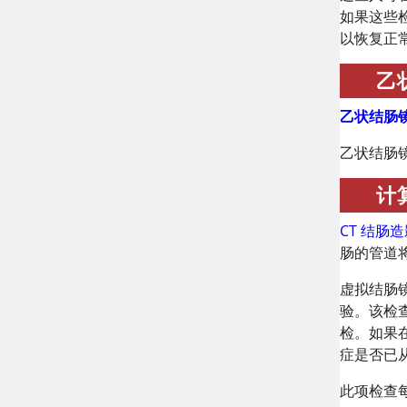
如果这些
以恢复正
乙
乙状结肠
乙状结肠镜
计
CT 结肠
肠的管道
虚拟结肠
验。该检
检。如果
症是否已
此项检查每