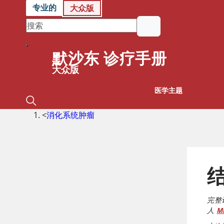
专业的
大众版
默沙东 诊疗手册
大众版
医学主题
<
消化系统肿瘤
完整
人
M