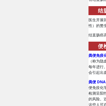
结
医生开展
性）的赘
结直肠癌高
便
粪便免疫
（称为隐
每年进行
会引起出
粪便 DNA
便免疫化
检测呈阳
的风险。近
这些人可在