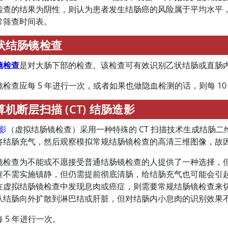
检查的结果为阴性，则认为患者发生结肠癌的风险属于平均水平
常筛查时间表。
状结肠镜检查
镜检查
是对大肠下部的检查。该检查可有效识别乙状结肠或直肠
检查应每 5 年进行一次，或者如果也做隐血检测的话，则每 10
算机断层扫描 (CT) 结肠造影
造影
（虚拟结肠镜检查）采用一种特殊的 CT 扫描技术生成结肠
将结肠充气，然后观察模拟常规结肠镜检查的高清三维图像，故
镜检查为不能或不愿接受普通结肠镜检查的人提供了一种选择，
查不需实施镇静，但仍需提前彻底清肠，给结肠充气也可能会引
在虚拟结肠镜检查中发现息肉或癌症，则需要常规结肠镜检查来
从结肠向外扩散到淋巴结或肝脏，但对结肠内小息肉的识别效果
 5 年进行一次。