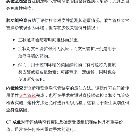
实验室检查
旨在确定喉气管狭窄是否由全身性疾病引起，尤其是自
身免疫性疾病。
肺功能检查
有助于评估狭窄程度并监测其进展情况。喉气管狭窄常
被漏诊或误诊为哮喘，但存在少数关键例外情况：
症状通常会随着时间推移而加重。
症状对支气管扩张剂无反应，而支气管扩张剂是用于
治疗哮喘的药物。
然而，用于控制哮喘的类固醇药物（有时也称为皮质
类固醇或糖皮质激素）可能带来一定缓解，同时也会
使诊断复杂化。
内镜检查
是诊断和监测喉气管狭窄的最佳方法。该操作可在门诊使
用柔性
支气管镜
完成，也可在手术室通过直接喉镜检查和支气管镜
检查实施。这种方法还允许进行组织活检，这有助于医生识别任何
全身性病因。
CT 成像
对于评估狭窄程度以及确定受累组织和结构具有重要价
值。通常在任何外科重建手术前进行。