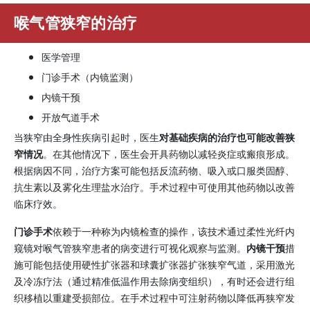
喉气管狭窄的治疗
医学管理
门诊手术（内镜监测）
内镜干预
开放气道手术
当狭窄由全身性疾病引起时，医生
对基础疾病的治疗也可能改善狭
窄情况
。在其他情况下，医生会开具药物以减轻炎症或瘢痕形成。
根据病因不同，治疗方案可能包括反流药物、吸入或口服类固醇、
抗生素以及雾化生理盐水治疗。手术过程中可使用其他药物以改善
临床疗效。
门诊手术
依赖于一种称为内镜检查的操作，该技术通过柔性光纤内
窥镜对喉气管狭窄患者的病变进行可视化观察与监测。
内镜干预
措
施可能包括使用硬性扩张器和球囊扩张器扩张狭窄气道，采用激光
及冷冻疗法（通过精准低温作用去除病变组织），有时还会进行组
织移植以重建受损部位。在手术过程中可注射药物以降低再狭窄发