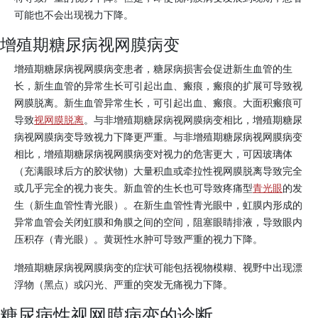
可能也不会出现视力下降。
增殖期糖尿病视网膜病变
增殖期糖尿病视网膜病变患者，糖尿病损害会促进新生血管的生
长，新生血管的异常生长可引起出血、瘢痕，瘢痕的扩展可导致视
网膜脱离。新生血管异常生长，可引起出血、瘢痕。大面积瘢痕可
导致
视网膜脱离
。与非增殖期糖尿病视网膜病变相比，增殖期糖尿
病视网膜病变导致视力下降更严重。与非增殖期糖尿病视网膜病变
相比，增殖期糖尿病视网膜病变对视力的危害更大，可因玻璃体
（充满眼球后方的胶状物）大量积血或牵拉性视网膜脱离导致完全
或几乎完全的视力丧失。新血管的生长也可导致疼痛型
青光眼
的发
生（新生血管性青光眼）。在新生血管性青光眼中，虹膜内形成的
异常血管会关闭虹膜和角膜之间的空间，阻塞眼睛排液，导致眼内
压积存（青光眼）。黄斑性水肿可导致严重的视力下降。
增殖期糖尿病视网膜病变的症状可能包括视物模糊、视野中出现漂
浮物（黑点）或闪光、严重的突发无痛视力下降。
糖尿病性视网膜病变的诊断