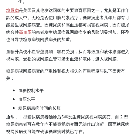
生。
糖尿病
是美国及其他发达国家的主要致盲原因之一，尤其是工作年
龄的成人中。无论是否使用
胰岛素
治疗，糖尿病患者几年后都有可
能发生视网膜病变。因糖尿病和高血压都可损害视网膜，因而糖尿
病合并
高血压
的患者发生糖尿病视网膜病变的风险明显增加。怀孕
也可导致糖尿病视网膜病变的加重。
血糖升高使小血管壁脆弱，容易受损，从而导致血和液体渗漏进入
视网膜。受损的视网膜血管可渗出血液和液体，进入视网膜。
糖尿病视网膜病变的严重性和视力损失的严重程度与以下因素有
关：
血糖控制水平
血压水平
糖尿病患病时间的长短
通常，Ⅰ型糖尿病患者确诊后5年发生糖尿病视网膜病变。而 2 型
糖尿病患者可在数年内不能察觉病变而无法作出诊断，因而糖尿病
视网膜病变可能在确诊糖尿病时就已存在。