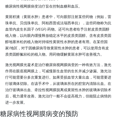
糖尿病性视网膜病变治疗旨在控制血糖和血压。
黄斑积液（黄斑水肿）患者中，可向眼部注射某些药物（例如，雷
珠单抗、贝伐珠单抗、阿柏西普或法瑞西单抗），这些药物称为抗
血管内皮生长因子 (VEGF) 药物。还可向患者给予注射皮质类固醇
植入物，以向眼内缓慢释放稳定水平的皮质类固醇。含有皮质类固
醇地塞米松的植入物对持续性黄斑性水肿的患者有用。在某些国
家/地区，对于因糖尿病导致黄斑性水肿的患者，可以使用含有皮
质类固醇氟轻松的植入物。用药物缓解黄斑水肿可改善视力。
激光视网膜光凝术是治疗糖尿病视网膜病变的一种有效方法，激光
作用在眼底视网膜上，可减慢新生血管的生长并减少渗漏。激光治
疗可能需要分多次重复进行。如果受损血管大量出血，可能需要进
行玻璃体切除。在该手术中，从玻璃体所在的腔室内清除出血。在
治疗玻璃体出血、牵拉性视网膜脱离或黄斑性水肿的玻璃体切除术
后，视力通常改善。激光治疗一般不会提高视力，但能阻止病情的
进一步发展。
糖尿病性视网膜病变的预防