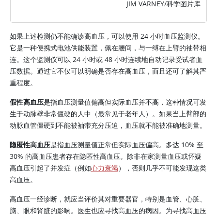
JIM VARNEY/科学图片库
如果上述检测仍不能确诊高血压，可以使用 24 小时血压监测仪。
它是一种便携式电池供能装置，佩在腰间，与一缚在上臂的袖带相
连。这个监测仪可以 24 小时或 48 小时连续地自动记录受试者血
压数据。通过它不仅可以明确是否存在高血压，而且还可了解其严
重程度。
假性高血压
是指血压测量值偏高但实际血压并不高，这种情况可发
生于动脉壁非常僵硬的人中（最常见于老年人）。如果当上臂部的
动脉血管僵硬到不能被袖带充分压迫，血压就不能被准确地测量。
隐匿性高血压
是指血压测量值正常但实际血压偏高。多达 10% 至
30% 的高血压患者存在隐匿性高血压。除非在家测量血压或怀疑
高血压引起了并发症（例如
心力衰竭
），否则几乎不可能发现这类
高血压。
高血压一经诊断，就应当评价其对重要器官，特别是血管、心脏、
脑、眼和肾脏的影响。医生也应寻找高血压的病因。为寻找高血压