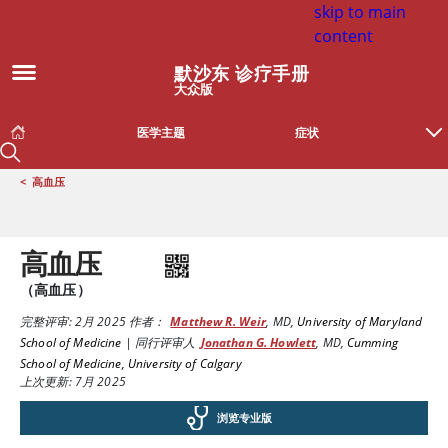
skip to main
content
默沙东 诊疗手册
大众版
医学主题
症状
<
高血压
高血压
（高血压）
完整评审:
2月 2025
作者：
Matthew R. Weir
,
MD
,
University of Maryland
School of Medicine
|
同行评审人
Jonathan G. Howlett
,
MD
,
Cumming
School of Medicine, University of Calgary
上次更新: 7月 2025
浏览专业版