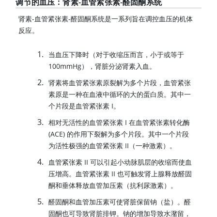
调节的血压：肾素-血管紧张素-醛固酮系统
肾素-血管紧张素-醛固酮系统是一系列旨在调控血压的机体
反应。
当血压下降时（对于收缩压而言，小于或等于
100mmHg），肾脏分泌肾素入血。
肾素将血管紧张素原裂解为多个片段，血管紧张
素原是一种在血液中循环的大的蛋白质。其中一
个片段是血管紧张素 I。
相对无活性的血管紧张素 I 在血管紧张素转化酶
(ACE) 的作用下裂解为多个片段。其中一个片段
为活性极强的
血管紧张素 II
（一种激素）。
血管紧张素 II
可以引起小动脉肌层的收缩而使血
压增高。
血管紧张素 II
也可触发肾上腺释放醛固
酮和垂体释放
血管加压素
（抗利尿激素）。
醛固酮和
血管加压素
可使肾脏保留钠（盐）。醛
固酮也可导致肾脏排钾。钠的增加导致水潴留，