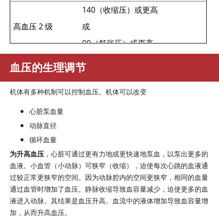
140（收缩压）或更高
高血压 2 级
或
90（舒张压）或更高
*当患者的收缩压和舒张压分别归为不同的等级时，应以两
血压的生理调节
者中较高的值对患者进行分级。
机体有多种机制可以控制血压。机体可以改变
信息基于美国心脏病学会和美国心脏协会颁布的《2017 年
心脏泵血量
成人高血压预防、检测、评估和管理指南》。
动脉直径
循环血量
为升高血压
，心脏可通过更有力地或更快速地泵血，以泵出更多的
血液。小血管（小动脉）可狭窄（收缩），迫使每次心跳的血液通
过较正常更狭窄的空间。因为动脉腔内的空间更狭窄，相同的血量
通过血管时增加了血压。静脉收缩导致血容量减少，迫使更多的血
液进入动脉。其结果是血压升高。血流中的液体增加导致血容量增
加，从而升高血压。