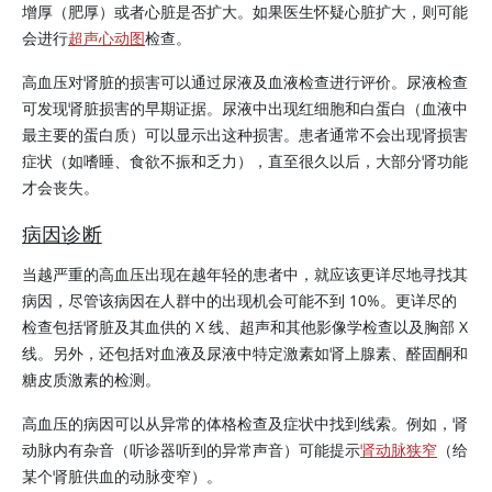
增厚（肥厚）或者心脏是否扩大。如果医生怀疑心脏扩大，则可能
会进行
超声心动图
检查。
高血压对肾脏的损害可以通过尿液及血液检查进行评价。尿液检查
可发现肾脏损害的早期证据。尿液中出现红细胞和
白蛋白
（血液中
最主要的蛋白质）可以显示出这种损害。患者通常不会出现肾损害
症状（如嗜睡、食欲不振和乏力），直至很久以后，大部分肾功能
才会丧失。
病因诊断
当越严重的高血压出现在越年轻的患者中，就应该更详尽地寻找其
病因，尽管该病因在人群中的出现机会可能不到 10%。更详尽的
检查包括肾脏及其血供的 X 线、超声和其他影像学检查以及胸部 X
线。另外，还包括对血液及尿液中特定激素如
肾上腺素
、
醛固酮
和
糖皮质激素
的检测。
高血压的病因可以从异常的体格检查及症状中找到线索。例如，肾
动脉内有杂音（听诊器听到的异常声音）可能提示
肾动脉狭窄
（给
某个肾脏供血的动脉变窄）。