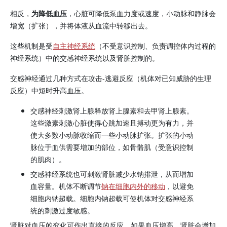
相反，
为降低血压
，心脏可降低泵血力度或速度，小动脉和静脉会
增宽（扩张），并将体液从血流中转移出去。
这些机制是受
自主神经系统
（不受意识控制、负责调控体内过程的
神经系统）中的交感神经系统以及肾脏控制的。
交感神经通过几种方式在攻击-逃避反应（机体对已知威胁的生理
反应）中短时升高血压。
交感神经刺激肾上腺释放
肾上腺素
和
去甲肾上腺素
。
这些激素刺激心脏使得心跳加速且搏动更为有力，并
使大多数小动脉收缩而一些小动脉扩张。扩张的小动
脉位于血供需要增加的部位，如骨骼肌（受意识控制
的肌肉）。
交感神经系统也可刺激肾脏减少水钠排泄，从而增加
血容量。机体不断调节
钠在细胞内外的移动
，以避免
细胞内钠超载。细胞内钠超载可使机体对交感神经系
统的刺激过度敏感。
肾脏对血压的变化可作出直接的反应。如果血压增高，肾脏会增加