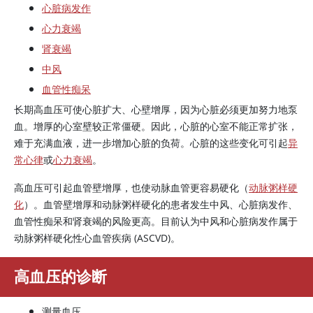
心脏病发作
心力衰竭
肾衰竭
中风
血管性痴呆
长期高血压可使心脏扩大、心壁增厚，因为心脏必须更加努力地泵
血。增厚的心室壁较正常僵硬。因此，心脏的心室不能正常扩张，
难于充满血液，进一步增加心脏的负荷。心脏的这些变化可引起
异
常心律
或
心力衰竭
。
高血压可引起血管壁增厚，也使动脉血管更容易硬化（
动脉粥样硬
化
）。血管壁增厚和动脉粥样硬化的患者发生中风、心脏病发作、
血管性痴呆和肾衰竭的风险更高。目前认为中风和心脏病发作属于
动脉粥样硬化性心血管疾病 (ASCVD)。
高血压的诊断
测量血压