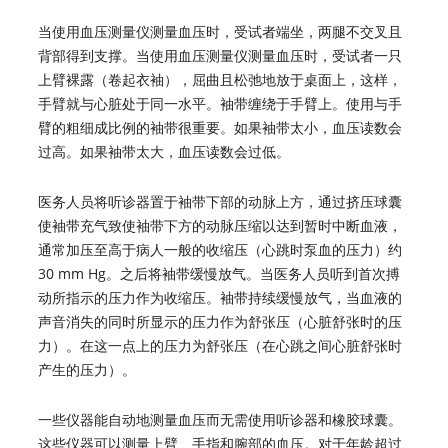
当使用血压测量仪测量血压时，受试者端坐，两腿不交叉且
背部得到支撑。当使用血压测量仪测量血压时，受试者一只
上臂裸露（卷起衣袖），屈曲且松弛地放于桌面上，这样，
手臂就与心脏处于同一水平。袖带缠绕于手臂上。使用与手
臂的粗细成比例的袖带很重要。如果袖带太小，血压读数会
过高。如果袖带太大，血压读数会过低。
医务人员将听诊器置于袖带下部的动脉上方，通过挤压球囊
使袖带充气致使袖带下方的动脉压缩以达到暂时中断血液，
通常加压至高于病人一般的收缩压（心跳时泵血的压力）约
30 mm Hg。之后将袖带缓慢放气。当医务人员听到首次搏
动所指示的压力作为收缩压。袖带持续缓慢放气，当血液的
声音消失的同时所显示的压力作为舒张压（心脏舒张时的压
力）。在这一点上的压力为舒张压（在心跳之间心脏舒张时
产生的压力）。
一些仪器能自动地测量血压而无需使用听诊器和橡胶球囊。
这些仪器可以测量上臂、手指和腕部的血压。对于年龄超过