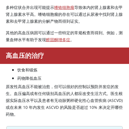
多种症状合并出现可能提示
嗜铬细胞瘤
导致体内的
肾上腺素
和
去甲
肾上腺素
水平高。嗜铬细胞瘤的存在可以通过从尿液中找到肾上腺
素和去甲肾上腺素的分解产物而得到证实。
其他的高血压病因可以通过一些特定的常规检查而得到。例如，测
量血钾水平有助于发现
醛固酮增多症
。
高血压的治疗
饮食和锻炼
药物降低血压
原发性高血压不能被治愈，但可以很好的控制以预防并发症的发
生。血压偏高或有任何级别高血压的人都应改变生活方式。医生根
据实际血压水平以及患者有无动脉粥样硬化性心血管疾病 (ASCVD)
或在未来 10 年内发生 ASCVD 的风险是否超过 10% 来决定开哪些
药物。