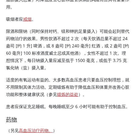
用。
吸烟者应
戒烟
。
限酒和限钠（同时保持对钙、镁和钾的足量摄入）可能会起到替代
药物治疗的效果。男性饮酒不超过 2 次（每天饮酒总量不超过 24
盎司 [约 1 升] 啤酒，或 8 盎司 [约 240 毫升] 红酒，或 2 盎司 [约
60 毫升] 100 标准酒度威士忌或其他酒），女性不超过 1 次。理
想情况下，每日钠摄入量应减至低于 1500 毫克，或低于 3.75 克
氯化钠
（盐）摄入量。
适度的有氧运动有益的。大多数高血压患者只要血压控制理想，就
不用限制其体力活动。定期锻炼有助于降低血压和体重并改善心脏
功能和整体健康状况（参见
锻炼的益处
）。
患者应保证充足睡眠。每晚睡眠至少 6 小时可能有助于控制血压。
药物
（另见
高血压治疗药物。
）