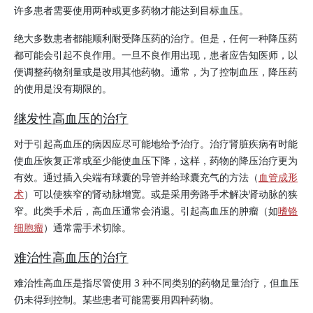
许多患者需要使用两种或更多药物才能达到目标血压。
绝大多数患者都能顺利耐受降压药的治疗。但是，任何一种降压药
都可能会引起不良作用。一旦不良作用出现，患者应告知医师，以
便调整药物剂量或是改用其他药物。通常，为了控制血压，降压药
的使用是没有期限的。
继发性高血压的治疗
对于引起高血压的病因应尽可能地给予治疗。治疗肾脏疾病有时能
使血压恢复正常或至少能使血压下降，这样，药物的降压治疗更为
有效。通过插入尖端有球囊的导管并给球囊充气的方法（
血管成形
术
）可以使狭窄的肾动脉增宽。或是采用旁路手术解决肾动脉的狭
窄。此类手术后，高血压通常会消退。引起高血压的肿瘤（如
嗜铬
细胞瘤
）通常需手术切除。
难治性高血压的治疗
难治性高血压是指尽管使用 3 种不同类别的药物足量治疗，但血压
仍未得到控制。某些患者可能需要用四种药物。