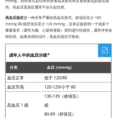
mmHg，但尚未引起任何对患者或其医生而言显而易见的器官损
伤。高血压亚急症通常不会引起症状。
高血压急症
是一种非常严重的高血压形式。收缩压至少 180
mmHg 和/或舒张压至少 120 mmHg，且有证据表明一个或多个
重要器官（通常为脑、心脏和肾脏）受到进行性损伤，通常伴有多
种症状。如果未得到治疗，高血压急症可致命。
表格
成年人中的血压分级*
分类
血压 (mmHg)
血压正常
低于 120/80
成年人中的血压分级*
血压升高
120-129/小于 80
130-139（收缩压）
高血压 1 级
或
80-89（舒张压）