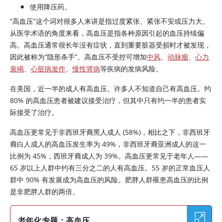
使用降压药。
“高血压”这个词对很多人来讲是指过度紧张、紧张不安或压力大。
从医学术语的角度来看，高血压是指各种原因引起的血压持续偏
高。高血压通常很长年没有症状，直到重要脏器受损时才被发现，
因此被称为“隐形杀手”。高血压不受控可增加
中风
、
动脉瘤
、
心力
衰竭
、
心脏病发作
、
慢性肾病
等疾病的发病风险。
在美国，近一半的成人有高血压。许多人不知道自己有高血压。约
80% 的高血压患者被建议接受治疗，但其中只有约一半的患者实
际接受了治疗。
高血压更常见于非西班牙裔黑人成人 (58%)，相比之下，非西班牙
裔白人成人的高血压发生率为 49%，非西班牙裔亚洲成人的这一
比例为 45%，西班牙裔成人为 39%。高血压更常见于老年人——
65 岁以上人群中约有三分之二的人有高血压。55 岁的正常血压人
群中 90% 有发展成为高血压的风险。肥胖人群罹患高血压的比例
是非肥胖人群的两倍。
老年化专题：高血压