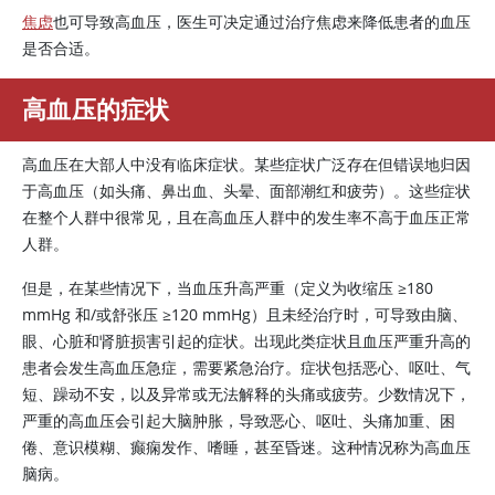
焦虑
也可导致高血压，医生可决定通过治疗焦虑来降低患者的血压
是否合适。
高血压的症状
高血压在大部人中没有临床症状。某些症状广泛存在但错误地归因
于高血压（如头痛、鼻出血、头晕、面部潮红和疲劳）。这些症状
在整个人群中很常见，且在高血压人群中的发生率不高于血压正常
人群。
但是，在某些情况下，当血压升高严重（定义为收缩压
≥
180
mmHg 和/或舒张压
≥
120 mmHg）且未经治疗时，可导致由脑、
眼、心脏和肾脏损害引起的症状。出现此类症状且血压严重升高的
患者会发生高血压急症，需要紧急治疗。症状包括恶心、呕吐、气
短、躁动不安，以及异常或无法解释的头痛或疲劳。少数情况下，
严重的高血压会引起大脑肿胀，导致恶心、呕吐、头痛加重、困
倦、意识模糊、癫痫发作、嗜睡，甚至昏迷。这种情况称为高血压
脑病。