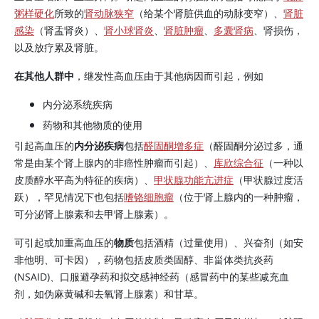
粥样硬化
所致的
肾动脉狭窄
（给某个肾脏供血的动脉变窄）、
肾脏
感染
（肾盂肾炎）、
肾小球肾炎
、
肾脏肿瘤
、
多囊肾病
、肾损伤，
以及放疗累及肾脏。
在其他人群中
，继发性高血压由于其他病因而引起，例如
内分泌系统疾病
药物和其他物质的使用
引起高血压的
内分泌疾病
包括
醛固酮增多症
（醛固酮分泌过多，通
常是由某个肾上腺内的非癌性肿瘤而引起）、
库欣综合征
（一种以
皮质醇
水平高为特征的疾病）、
甲状腺功能亢进症
（甲状腺过度活
跃），罕见情况下也包括
嗜铬细胞瘤
（位于肾上腺内的一种肿瘤，
可分泌
肾上腺素
和
去甲肾上腺素
）。
可引起或加重高血压的
物质
包括酒精（过量使用）、兴奋剂（如安
非他明、
可卡因
），药物包括皮质类固醇、非甾体类抗炎药
(NSAID)、口服避孕药和拟交感神经药（感冒药中的某些减充血
剂，如伪麻黄碱和去氧肾上腺素）和甘草。