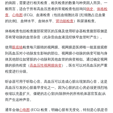
的病因，需要进行相关检查，相关检查的数量与种类因人而异。一
般而言，适合于所有高血压患者的常规检查包括询问
病史
、
体格检
查
、
心电图
(ECG)、血液检查（包括血细胞比容 [红细胞占总血量
的比例]、血钾水平、血钠水平、
肾功能检查
）和尿液检查。
体格检查包括检查腹部双肾区的压痛及使用听诊器检查腹部双侧是
否有肾动脉的血管杂音（此杂音由血液流经狭窄血管时产生）。
使用
眼底镜
检查每只眼睛的视网膜。视网膜是医师唯一能直接观察
到高血压对小动脉发生影响的部位。视网膜小动脉的病变可能与身
体其他部位如肾脏的小动脉和其他血管的病变相似。通过确定视网
膜的损伤程度（
高血压性视网膜病变
），医生可以对高血压的严重
程度进行分级。
听诊器可用于听取心音。高血压可以造成心脏出现第四心音，这是
高血压引发的心脏最早变化之一。因为心脏的左心房必须更强烈地
收缩以充盈扩大、僵硬的左心室(向除肺外的所有机体器官泵血)从
而产生这种声音。
通常会做
心电图
(ECG) 检查，明确心脏有无变化，特别是心肌是否