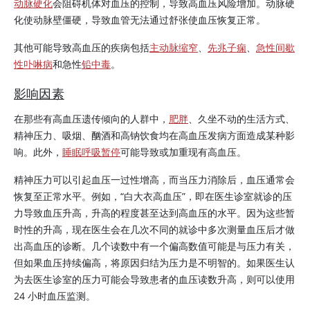
动脉硬化
会阻碍机体对血压的控制，导致高血压风险增加。动脉硬
化使动脉壁僵硬，导致血管无法通过舒张使血压恢复正常。
其他可能导致高血压的疾病包括
主动脉缩窄
、
先兆子痫
、
急性间歇
性卟啉病
和急性
铅中毒
。
影响因素
在那些有高血压遗传倾向的人群中，
肥胖
、久坐不动的生活方式、
精神压力、吸烟、酗酒和高钠饮食均在高血压发病方面造成某种影
响。此外，
睡眠呼吸暂停
可能导致或加重现有高血压。
精神压力可以引起血压一过性增高，而当压力消除后，血压通常会
恢复至正常水平。例如，“白大衣高血压”，即在医生诊室就诊的压
力导致血压升高，升高的程度甚至达到高血压的水平。因为这些暂
时性的升高，现在医生会在几次不同的就诊中多次测量血压后才做
出高血压的诊断。几个读数中有一个偏高数值可能是与压力有关，
但如果血压持续偏高，将原因归结为压力是不明智的。如果医生认
为去医生诊室的压力可能会导致患者的血压读数升高，则可以使用
24 小时血压监测。