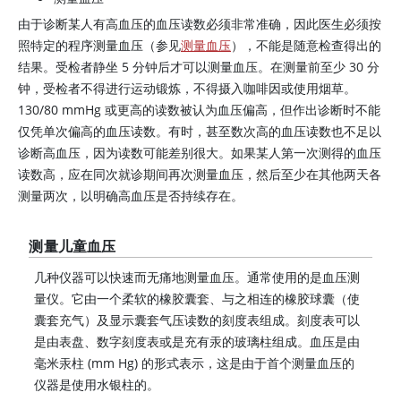
由于诊断某人有高血压的血压读数必须非常准确，因此医生必须按
照特定的程序测量血压（参见
测量血压
），不能是随意检查得出的
结果。受检者静坐 5 分钟后才可以测量血压。在测量前至少 30 分
钟，受检者不得进行运动锻炼，不得摄入
咖啡因
或使用烟草。
130/80 mmHg 或更高的读数被认为血压偏高，但作出诊断时不能
仅凭单次偏高的血压读数。有时，甚至数次高的血压读数也不足以
诊断高血压，因为读数可能差别很大。如果某人第一次测得的血压
读数高，应在同次就诊期间再次测量血压，然后至少在其他两天各
测量两次，以明确高血压是否持续存在。
测量儿童血压
几种仪器可以快速而无痛地测量血压。通常使用的是血压测
量仪。它由一个柔软的橡胶囊套、与之相连的橡胶球囊（使
囊套充气）及显示囊套气压读数的刻度表组成。刻度表可以
是由表盘、数字刻度表或是充有汞的玻璃柱组成。血压是由
毫米汞柱 (mm Hg) 的形式表示，这是由于首个测量血压的
仪器是使用水银柱的。