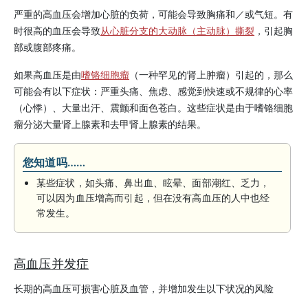
严重的高血压会增加心脏的负荷，可能会导致胸痛和／或气短。有
时很高的血压会导致
从心脏分支的大动脉（主动脉）撕裂
，引起胸
部或腹部疼痛。
如果高血压是由
嗜铬细胞瘤
（一种罕见的肾上肿瘤）引起的，那么
可能会有以下症状：严重头痛、焦虑、感觉到快速或不规律的心率
（心悸）、大量出汗、震颤和面色苍白。这些症状是由
于嗜铬细胞
瘤
分泌大量肾上腺素和
去甲肾上腺素
的结果。
您知道吗……
某些症状，如头痛、鼻出血、眩晕、面部潮红、乏力，
可以因为血压增高而引起，但在没有高血压的人中也经
常发生。
高血压并发症
长期的高血压可损害心脏及血管，并增加发生以下状况的风险