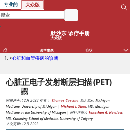
专业的
大众版
默沙东 诊疗手册
大众版
医学主题
症状
<
心脏和血管疾病的诊断
心脏正电子发射断层扫描 (PET)
完整评审:
12月 2023
作者：
Thomas Cascino
,
MD, MSc
,
Michigan
Medicine, University of Michigan
|
Michael J. Shea
,
MD
,
Michigan
Medicine at the University of Michigan
|
同行评审人
Jonathan G. Howlett
,
MD
,
Cumming School of Medicine, University of Calgary
上次更新: 12月 2023