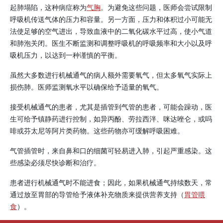
起肺塌陷，这种病症称为
气胸
。为避免这些问题，医师会尝试限制
呼吸机传送气体的压力和容量。另一方面，压力和体积过小可能无
法使足够的空气进出，导致血液中的二氧化碳水平过高，使小气道
和肺泡关闭。医生不断监测和调整呼吸机的呼吸频率和大小以及呼
吸机压力，以达到一种谨慎的平衡。
虽然大多数进行机械通气的病人额外需要氧气，但太多氧气实际上
损伤肺。医师监测氧水平以确保给予适量的氧气。
接受机械通气的患者，尤其是插管到气管的患者，可能会躁动，医
生可给予镇静药进行控制，如异丙酚、劳拉西泮、咪达唑仑，或吗
啡或芬太尼等阿片类药物。这些药物亦可缓解呼吸困难。
气管插管时，来自鼻和口的细菌可轻易进入肺，引起严重感染。这
些感染必须尽快诊断和治疗。
患者进行机械通气时不能进食；因此，如果机械通气持续数天，常
通过放至胃部的导管给予液体补充物质来提供营养支持（
胃管喂
食
）。