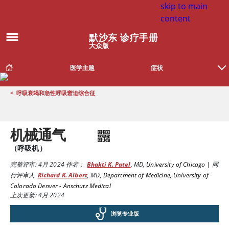
skip to main
content
默沙东 诊疗手册
大众版
医学主题
症状
<
呼吸衰竭和急性呼吸窘迫综合征
机械通气
（呼吸机）
完整评审:
4月 2024
作者：
Bhakti K. Patel
,
MD
,
University of Chicago
|
同
行评审人
Richard K. Albert
,
MD
,
Department of Medicine, University of
Colorado Denver - Anschutz Medical
上次更新: 4月 2024
浏览专业版