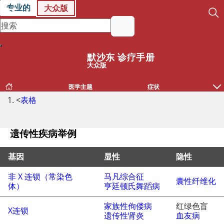
专业的
大众版
默沙东 诊疗手册
大众版
医学主题
症状
<
表格
遗传性疾病举例
基因
显性
隐性
非 X 连锁（常染色
马凡综合征
遗传性疾病举例
囊性纤维化
体）
亨廷顿氏舞蹈病
家族性佝偻病
红绿色盲
X连锁
遗传性肾炎
血友病