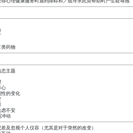
获得心理健康服务时遇到障碍和／或寻求此类帮助时产生耻辱感
特
丁
䓬类药物
病态主题
望
尊心
剧性的变化
变
碍
焦虑不安
制冲动
况差及忽视个人仪容（尤其是对于突然的改变）