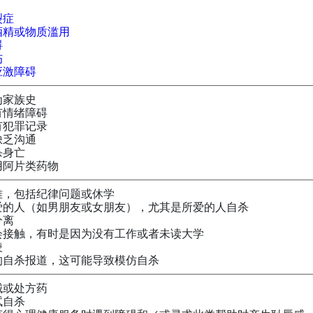
裂症
酒精或物质滥用
碍
伤
应激障碍
为家族史
有情绪障碍
有犯罪记录
缺乏沟通
杀身亡
用阿片类药物
难，包括纪律问题或休学
爱的人（如男朋友或女朋友），尤其是所爱的人自杀
分离
会接触，有时是因为没有工作或者未读大学
凌
的自杀报道，这可能导致模仿自杀
械或处方药
试自杀