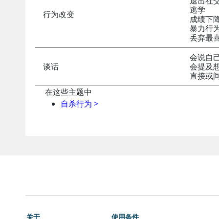
退出社
逃学
行为改变
成绩下
暴力行
丢弃最
会说自
谈话
会提及想
直接或
在这些主题中
自杀行为
>
关于
使用条件