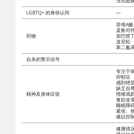
当试图
LGBTQ+ 的身份认同
—
异维A酸
孟鲁司
药物
加巴喷
泼尼松
苯二氮
自杀的警示信号
专注于
抑郁症
感到绝
缺乏自
精神及身体症状
情绪戏
食欲改
睡眠障
紧张、
难以控
健康情