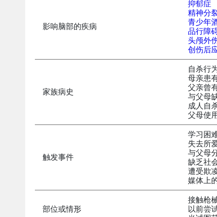
抑郁症
精神分
青少年
影响脑部的疾病
品行障
头颅外
创伤后
自杀行
母亲患
父亲曾
家族病史
与父母
成人自
父母使
学习困
失去所
与父母
触发事件
缺乏社
遭受欺
媒体上
接触枪
部位或情形
以前尝