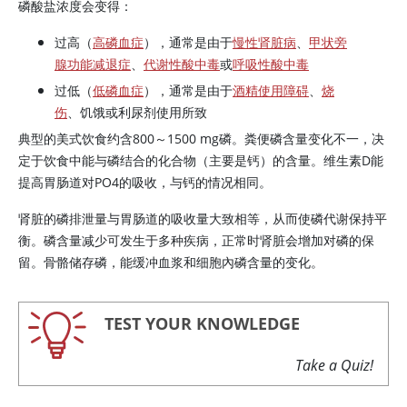
磷酸盐浓度会变得：
过高（
高磷血症
），通常是由于
慢性肾脏病
、
甲状旁
腺功能减退症
、
代谢性酸中毒
或
呼吸性酸中毒
过低（
低磷血症
），通常是由于
酒精使用障碍
、
烧
伤
、饥饿或利尿剂使用所致
典型的美式饮食约含800～1500 mg磷。粪便磷含量变化不一，决
定于饮食中能与磷结合的化合物（主要是钙）的含量。
维生素D
能
提高胃肠道对PO4的吸收，与钙的情况相同。
肾脏的磷排泄量与胃肠道的吸收量大致相等，从而使磷代谢保持平
衡。磷含量减少可发生于多种疾病，正常时肾脏会增加对磷的保
留。骨骼储存磷，能缓冲血浆和细胞內磷含量的变化。
TEST YOUR KNOWLEDGE
Take a Quiz!