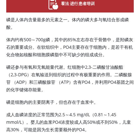
看法 进行患者培训
磷是人体内含量最多的元素之一。体内的磷大多与氧结合形成磷
酸。
体内约有500～700g磷，其中的85%左右存在于骨骼中，是羟磷灰
石的重要成分。在软组织中，PO4主要存在于细胞内，是若干有机
化合物如核酸和细胞膜磷脂中不可缺少的组成成分。
磷还参与有氧和无氧能量代谢。红细胞中2,3-二磷酸甘油酸酯
（2,3-DPG）在氧输送到组织的过程中有极重要的作用。二磷酸
腺
苷
（ADP）和三磷酸
腺苷
（ATP）含有PO4，并利用PO4基团之间
的化学键储存能量。
磷是细胞内的主要阴离子，但也存在于血浆中。
成人血磷浓度的正常范围为2.5～4.5 mg/dL（0.81～1.45
mmol/L）。婴儿的血浆PO4浓度较成人高50%或不到50%，儿童
高30%，可能是因为生长需要额外的PO4。