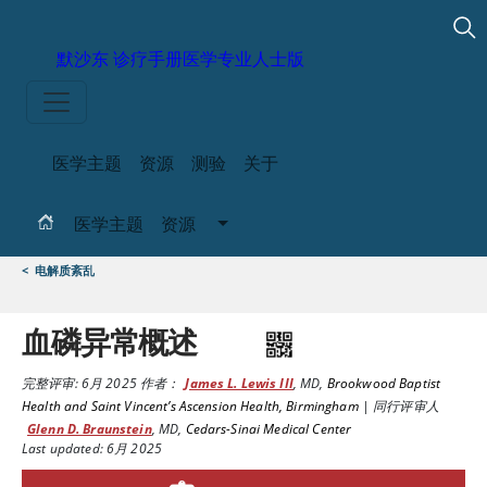
默沙东 诊疗手册
医学专业人士版
医学主题
资源
测验
关于
医学主题
资源
<
电解质紊乱
血磷异常概述
完整评审:
6月 2025
作者：
James L. Lewis III
,
MD
,
Brookwood Baptist
Health and Saint Vincent’s Ascension Health, Birmingham
|
同行评审人
Glenn D. Braunstein
,
MD
,
Cedars-Sinai Medical Center
Last updated: 6月 2025