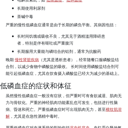
长期使用利尿剂
茶碱中毒
严重的慢性低磷血症通常是由于长期的磷负平衡。其病因包括：
长时间饥饿或吸收不良，尤其见于酒精滥用障碍患
者，特别是伴有呕吐或严重腹泻
长期服用大量能与磷结合的铝剂，通常为抗酸药
晚期
慢性肾脏疾病
（尤其是透析患者），经常随餐口服磷酸盐结
合剂，以减少食物中磷酸盐的吸收。 长时间使用磷酸盐结合剂可
能引起低磷血症，尤其在饮食摄入磷酸盐已经大为减少的基础上。
低磷血症的症状和体征
虽然慢性低磷血症一般没有症状，但严重时可有食欲减退、肌肉无
力与骨软化。严重的神经肌肉功能紊乱也可发生，包括进行性脑
病、昏迷和死亡。严重低磷血症时可出现肌肉无力，甚至
横纹肌溶
解
，尤其是在急性酒精中毒时。
严重低磷血症对血液系统的影响包括
溶血性贫血
，血红蛋白释放氧