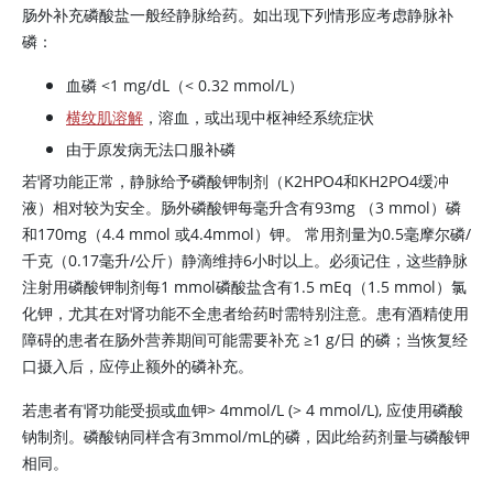
肠外补充磷酸盐一般经静脉给药。如出现下列情形应考虑静脉补
磷：
血磷
<
1 mg/dL（< 0.32 mmol/L）
横纹肌溶解
，溶血，或出现中枢神经系统症状
由于原发病无法口服补磷
若肾功能正常，静脉给予磷酸钾制剂（K2HPO4和KH2PO4缓冲
液）相对较为安全。肠外
磷酸钾
每毫升含有93mg （3 mmol）磷
和170mg（4.4 mmol 或4.4mmol）钾。 常用剂量为0.5毫摩尔磷/
千克（0.17毫升/公斤）静滴维持6小时以上。必须记住，这些静脉
注射用磷酸钾制剂每1 mmol磷酸盐含有1.5 mEq（1.5 mmol）氯
化钾，尤其在对肾功能不全患者给药时需特别注意。患有酒精使用
障碍的患者在肠外营养期间可能需要补充
≥
1 g/日 的磷；当恢复经
口摄入后，应停止额外的磷补充。
若患者有肾功能受损或血钾> 4mmol/L (> 4 mmol/L), 应使用磷酸
钠制剂。磷酸钠同样含有3mmol/mL的磷，因此给药剂量与磷酸钾
相同。