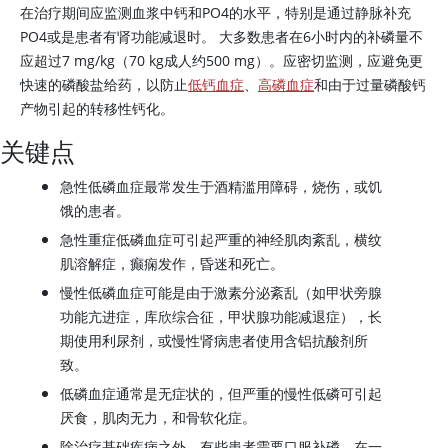
在治疗期间应监测血浆中钙和PO4的水平，特别是通过静脉补充
PO4或是患者有肾功能减退时。 大多数患者在6小时内的补磷量不
应超过7 mg/kg（70 kg成人约500 mg）。应密切监测，应避免更
快速的磷酸盐给药，以防止
低钙血症
、
高磷血症
和由于过量
磷酸钙
产物引起的转移性钙化。
关键点
急性低磷血症最常发生于酒精滥用障碍，烧伤，或饥
饿的患者。
急性重症低磷血症可引起严重的神经肌肉紊乱，横纹
肌溶解症，癫痫发作，昏迷和死亡。
慢性低磷血症可能是由于激素分泌紊乱（如甲状旁腺
功能亢进症，库欣综合征，甲状腺功能减退症），长
期使用利尿剂，或慢性肾病患者使用含铝抗酸剂所
致。
低磷血症通常是无症状的，但严重的慢性低磷可引起
厌食，肌肉无力，和骨软化症。
除治疗基础疾病之外，有些患者需要口服补磷。在一