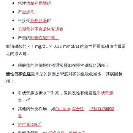
急性
酒精利用障碍
严重烧伤
当接受
肠外营养
时
长期营养不良后恢复进食
严重的
呼吸性碱中毒。
血清磷酸盐 < 1 mg/dL (< 0.32 mmol/L) 的急性严重低磷血症最常
见的原因是：
磷酸盐的跨细胞转移通常叠加在慢性磷酸盐消耗上
慢性低磷血症
最常见的原因是肾脏对磷的重吸收减少。其病因包
括：
甲状旁腺激素
水平升高，像原发性和继发性
甲状旁腺
炎
一样
其他内分泌疾病，如
Cushing综合征
、
甲状腺功能减
退
维生素D缺乏
电解质紊乱，如
低镁血症
、
低钾血症