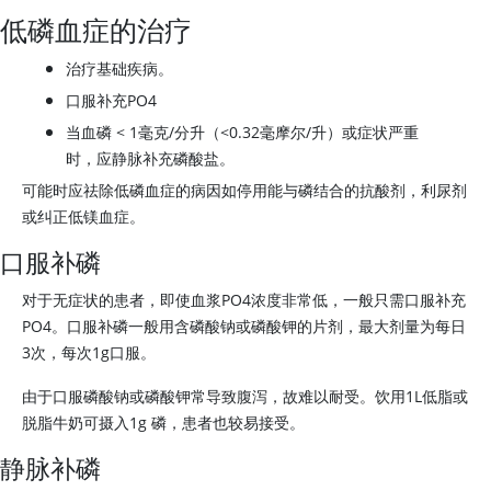
低磷血症的治疗
治疗基础疾病。
口服补充PO4
当血磷
<
1毫克/分升（<0.32毫摩尔/升）或症状严重
时，应静脉补充磷酸盐。
可能时应祛除低磷血症的病因如停用能与磷结合的抗酸剂，利尿剂
或纠正低镁血症。
口服补磷
对于无症状的患者，即使血浆PO4浓度非常低，一般只需口服补充
PO4。口服补磷一般用含磷酸钠或磷酸钾的片剂，最大剂量为每日
3次，每次1g口服。
由于口服磷酸钠或磷酸钾常导致腹泻，故难以耐受。饮用1L低脂或
脱脂牛奶可摄入1g 磷，患者也较易接受。
静脉补磷