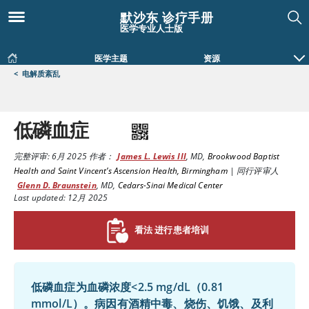
默沙东 诊疗手册
医学专业人士版
医学主题
资源
<
电解质紊乱
低磷血症
完整评审:
6月 2025
作者：
James L. Lewis III
,
MD
,
Brookwood Baptist
Health and Saint Vincent’s Ascension Health, Birmingham
|
同行评审人
Glenn D. Braunstein
,
MD
,
Cedars-Sinai Medical Center
Last updated: 12月 2025
看法 进行患者培训
低磷血症为血磷浓度
<
2.5 mg/dL（0.81
mmol/L）。病因有酒精中毒、烧伤、饥饿、及利