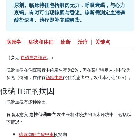
尿剂。临床特征包括肌肉无力，呼吸衰竭，与心力
衰竭。有时可出现惊厥与昏迷。诊断需测定血清磷
酸盐浓度。治疗即补充磷酸盐。
病原学
|
症状和体征
|
诊断
|
治疗
|
关键点
（参见
血磷异常概述
。）
低磷血症在住院患者中的发生率为2%，但在某些特定人群中较为
多见（例如，在伴有
酒精中毒
的住院患者中，发生率可达10%）。
低磷血症的病因
低磷血症有多种原因。
有临床意义
急性低磷血症
发生在相对较少的临床环境中，包括以
下情况：
糖尿病酮症酸中毒
恢复期