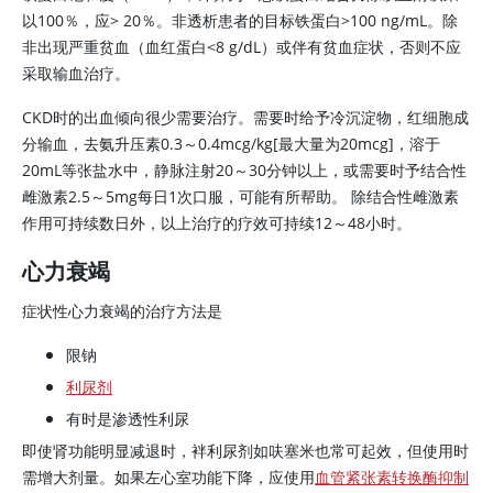
以100％，应> 20％。非透析患者的目标铁蛋白>100 ng/mL。除
非出现严重贫血（血红蛋白
<
8 g/dL）或伴有贫血症状，否则不应
采取输血治疗。
CKD时的出血倾向很少需要治疗。需要时给予冷沉淀物，红细胞成
分输血，去氨升压素0.3～0.4mcg/kg[最大量为20mcg]，溶于
20mL等张盐水中，静脉注射20～30分钟以上，或需要时予结合性
雌激素2.5～5mg每日1次口服，可能有所帮助。 除结合性雌激素
作用可持续数日外，以上治疗的疗效可持续12～48小时。
心力衰竭
症状性心力衰竭的治疗方法是
限钠
利尿剂
有时是渗透性利尿
即使肾功能明显减退时，袢利尿剂如呋塞米也常可起效，但使用时
需增大剂量。如果左心室功能下降，应使用
血管紧张素转换酶抑制