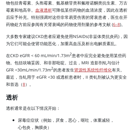
物包括青霉素、头孢霉素、氨基糖苷类和氟喹诺酮类抗生素、万古
霉素和地高辛。
血液透析
可降低某些药物的血清浓度，因此在透析
后应予补充。特别强调对这些非常易受伤害的肾衰患者，医生在开
药物处方前应参阅有关肾衰竭的药物使用剂量的参考文献 (
6–8
)。
大多数专家建议CKD患者应避免使用NSAIDs(非甾体类抗炎药)，因
为它们可能会使肾功能恶化，加重高血压及析出电解质紊乱。
2
在CKD eGFR < 60 mL/min/1.73m
患者中应完全避免使用某些药
物。包括呋喃妥因、和非那吡啶。过去，MRI 造影剂钆与估计
2
GFR
<
30mL/min/1.73m
的患者发生
肾源性系统性纤维化
有关。
最近，当钆用于 eGFR
<
30 或透析患者时，II 类钆剂被认为更安全
和首选（
8
）。
透析
透析通常是在以下情况开始：
尿毒症症状（例如，厌食，恶心，呕吐，体重减轻，
心包炎，胸膜炎）