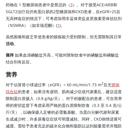
药物在 1 型糖尿病患者中是禁忌的（
3
）。对于接受ACE/ARB和
SGLT2治疗后仍有蛋白尿的2型糖尿病和CKD患者，在eGFR>25且
无高钾血症的情况下，可考虑加用非甾体类盐皮质激素受体拮抗剂
（NSMRA）（如非瑞尼酮）(
1
)。
虽然困倦和疲乏常使患者的锻炼能力受到限制，但无需限制其日常
活动
。
瘙痒
如果血清磷酸盐升高，可能对限制饮食中的磷酸盐和磷酸盐
结合剂有反应。
营养
2
对于估算肾小球滤过率（eGFR）
<
60 mL/min/1.73 m
且无
肾病
综合征
的患者，如果没有虚弱、肌肉减少症或代谢紊乱，建议适度
限制蛋白质摄入（0.8 g/kg/天）。对于积极配合的患者，可在营养
师的密切监督下考虑采用严格的蛋白质限制饮食（0.3 至 0.4 克/公
斤/天），以确保摄入足够的必需氨基酸。当蛋白分解代谢和
尿素
生成减少时，许多尿毒症症状可明显减轻。同样，CKD病情进展可
减缓。需给予患者充足的碳水化合物和脂肪以达到能量需求并预防