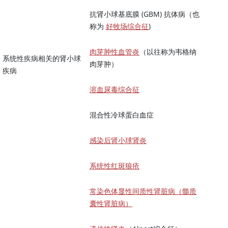
抗肾小球基底膜 (GBM) 抗体病（也
称为
好牧场综合征
)
肉芽肿性血管炎
（以往称为韦格纳
系统性疾病相关的肾小球
肉芽肿）
疾病
溶血尿毒综合征
混合性冷球蛋白血症
感染后肾小球肾炎
系统性红斑狼疮
常染色体显性间质性肾脏病（髓质
囊性肾脏病）