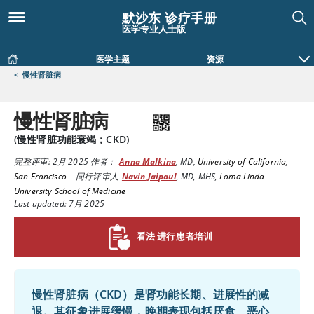
默沙东 诊疗手册
医学专业人士版
医学主题
资源
<
慢性肾脏病
慢性肾脏病
(慢性肾脏功能衰竭；CKD)
完整评审:
2月 2025
作者：
Anna Malkina
,
MD
,
University of California,
San Francisco
|
同行评审人
Navin Jaipaul
,
MD, MHS
,
Loma Linda
University School of Medicine
Last updated: 7月 2025
看法 进行患者培训
慢性肾脏病（CKD）是肾功能长期、进展性的减
退。其征象进展缓慢，晚期表现包括厌食、恶心、