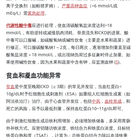
离子交换剂（如帕替罗姆）。
严重高钾血症
（
>
6 mmol/L或
mEq/L）需
紧急处理
。
代谢性酸中毒
应进行处理，使血清碳酸氢盐浓度达到>18
mmol/L，有助逆转或减慢肌肉消耗、骨质流失和CKD的进展。酸
中毒可以口服碱，如碳酸氢钠或碱性饮食（主要是水果和蔬菜）进
行修正。可口服碳酸氢钠1～2克，每日两次，逐渐增加剂量直至碳
酸氢盐浓度＞18 mmol/L，或出现钠负荷过多征象时停止加量。如
果使用碱性饮食，因为水果和蔬菜中含有钾，应监测血钾 (
5
)。
贫血和凝血功能异常
贫血
是中度至晚期CKD（
≥
3期）的常见并发症，当血红蛋白
<
10g/dL时予红细胞生成刺激剂（ESA）如重组人红细胞生成素（如
阿法依泊汀）治疗。由于心血管并发症，包括
中风
，
血栓形成
，和
死亡的风险，应予以最低剂量，保持血红蛋白10~11g/dL即可。
由于刺激红细胞生成后铁利用增加，必须增加铁储备，多采用胃肠
外补铁方式。应密切随访铁浓度、铁结合力和铁蛋白浓度。目标转
铁蛋白饱和度（TSAT），计算为：总铁蛋白结合力除以血清铁乘