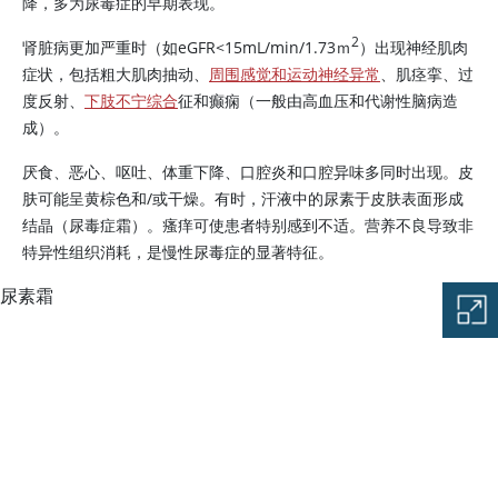
降，多为尿毒症的早期表现。
2
肾脏病更加严重时（如eGFR
<
15mL/min/1.73ｍ
）出现神经肌肉
症状，包括粗大肌肉抽动、
周围感觉和运动神经异常
、肌痉挛、过
度反射、
下肢不宁综合
征和癫痫（一般由高血压和代谢性脑病造
成）。
厌食、恶心、呕吐、体重下降、口腔炎和口腔异味多同时出现。皮
肤可能呈黄棕色和/或干燥。有时，汗液中的
尿素
于皮肤表面形成
结晶（尿毒症霜）。瘙痒可使患者特别感到不适。营养不良导致非
特异性组织消耗，是慢性尿毒症的显著特征。
尿素霜
图片