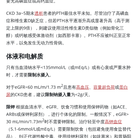
要无高磷血症或高钙血症。
CKD 3a~5期未
透析
患者的PTH最佳水平未知。尽管治疗了高磷血
症和
维生素D
缺乏症，但若PTH水平逐渐升高或显著升高（高于测
定上限的9倍），则建议使用活性维生素D类似物（例如骨化三
醇）或钙敏感受体激动剂（如西那卡塞）。PTH不应被纠正至正常
水平，以免发生无动力性骨病。
体液和电解质
只有当血清钠水平
<
135mmol/L（或mEq/L）或有心衰或严重水肿
时，才需要
限制水摄入
。
2
对于eGFR
<
60 mL/m/1.73 m
且患有
高血压
、
容量超负荷
或
蛋白
尿
的CKD患者，建议
限制钠摄入量
为
<
2g/天。
限钾
根据血清水平、eGFR、饮食习惯和使用保钾药物（如ACE、
ARBs或保钾利尿剂），进行个体化的限制。一般情况下，eGFR>
2
30 mL/min/1.73m
时不需要钾限制。治疗轻至中度
高钾血症
（5.1-6mmol/L或mEq/L）需要限制饮食（包括避免使用食盐替代
品）、纠正代谢性酸中毒、使用排钾利尿剂（如呋塞米）和胃肠阳