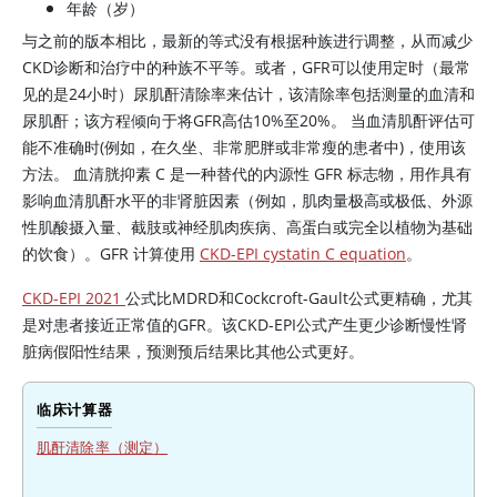
年龄（岁）
与之前的版本相比，最新的等式没有根据种族进行调整，从而减少
CKD诊断和治疗中的种族不平等。或者，GFR可以使用定时（最常
见的是24小时）尿肌酐清除率来估计，该清除率包括测量的血清和
尿肌酐；该方程倾向于将GFR高估10%至20%。 当血清肌酐评估可
能不准确时(例如，在久坐、非常肥胖或非常瘦的患者中)，使用该
方法。 血清胱抑素 C 是一种替代的内源性 GFR 标志物，用作具有
影响血清肌酐水平的非肾脏因素（例如，肌肉量极高或极低、外源
性肌酸摄入量、截肢或神经肌肉疾病、高蛋白或完全以植物为基础
的饮食）。GFR 计算使用
CKD-EPI cystatin C equation
。
CKD-EPI 2021
公式比MDRD和Cockcroft-Gault公式更精确，尤其
是对患者接近正常值的GFR。该CKD-EPI公式产生更少诊断慢性肾
脏病假阳性结果，预测预后结果比其他公式更好。
临床计算器
肌酐清除率（测定）