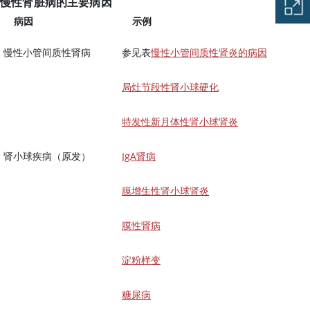
慢性肾脏病的主要病因
病因
示例
慢性小管间质性肾病
参见表
慢性小管间质性肾炎的病因
局灶节段性肾小球硬化
特发性新月体性肾小球肾炎
肾小球疾病（原发）
IgA肾病
膜增生性肾小球肾炎
膜性肾病
淀粉样变
糖尿病