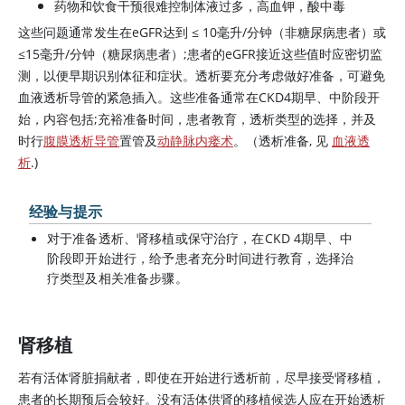
药物和饮食干预很难控制体液过多，高血钾，酸中毒
这些问题通常发生在eGFR达到
≤
10毫升/分钟（非糖尿病患者）或
≤
15毫升/分钟（糖尿病患者）;患者的eGFR接近这些值时应密切监
测，以便早期识别体征和症状。透析要充分考虑做好准备，可避免
血液透析导管的紧急插入。这些准备通常在CKD4期早、中阶段开
始，内容包括;充裕准备时间，患者教育，透析类型的选择，并及
时行
腹膜透析导管
置管及
动静脉内瘘术
。（透析准备, 见
血液透
析
.)
经验与提示
对于准备透析、肾移植或保守治疗，在CKD 4期早、中
阶段即开始进行，给予患者充分时间进行教育，选择治
疗类型及相关准备步骤。
肾移植
若有活体肾脏捐献者，即使在开始进行透析前，尽早接受肾移植，
患者的长期预后会较好。没有活体供肾的移植候选人应在开始透析