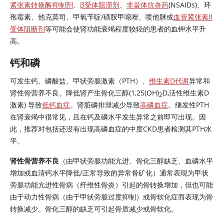
紧张素转换酶抑制剂
、
β受体阻滞剂
、
非甾体抗炎药
(NSAIDs)、环
孢霉素、他克莫司、甲氧苄啶/磺胺甲噁唑、喷他脒或
血管紧张素II
受体阻断剂
等可能会使肾功能衰竭程度较轻的患者的血钾水平升
高。
钙和磷
可发生钙、磷酸盐、
甲状旁腺激素
（PTH）、
维生素D代谢
异常和
肾性骨营养不良。降低肾产生
骨化三醇
(1,25(OH)
D,活性
维生素D
2
激素) 导致
低钙血症
。肾脏磷排泄减少导致
高磷血症
。继发性PTH
在肾衰竭中很常见，且在钙及磷水平发生异常之前即可出现。因
此，推荐对包括还没有出现高磷血症的中度CKD患者检测其PTH水
平。
肾性骨营养不良
（由甲状旁腺功能亢进、
骨化三醇
缺乏、血磷水平
增加或血清钙水平降低/正常导致的异常骨矿化）通常表现为甲状
旁腺功能亢进性骨病（纤维性骨炎）引起的骨转换增加，但也可能
由于动力性骨病（由于甲状旁腺过度抑制）或骨软化症而表现为骨
转换减少。
骨化三醇
的缺乏可引起骨质减少或骨软化。