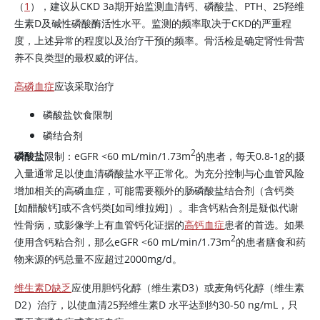
（
1
），建议从CKD 3a期开始监测血清钙、磷酸盐、PTH、25羟维
生素D及碱性磷酸酶活性水平。监测的频率取决于CKD的严重程
度，上述异常的程度以及治疗干预的频率。骨活检是确定肾性骨营
养不良类型的最权威的评估。
高磷血症
应该采取治疗
磷酸盐饮食限制
磷结合剂
2
磷酸盐
限制：eGFR <60 mL/min/1.73m
的患者，每天0.8-1g的摄
入量通常足以使血清磷酸盐水平正常化。为充分控制与心血管风险
增加相关的高磷血症，可能需要额外的肠磷酸盐结合剂（含钙类
[如醋酸钙]或不含钙类[如司维拉姆]）。非含钙粘合剂是疑似代谢
性骨病，或影像学上有血管钙化证据的
高钙血症
患者的首选。如果
2
使用含钙粘合剂，那么eGFR <60 mL/min/1.73m
的患者膳食和药
物来源的钙总量不应超过2000mg/d。
维生素D缺乏
应使用胆钙化醇（维生素D3）或麦角钙化醇（维生素
D2）治疗，以使血清25羟
维生素D
水平达到约30-50 ng/mL，只