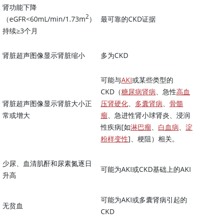
肾功能下降
2
（eGFR
<
60mL/min/1.73m
）
最可靠的CKD证据
持续
≥
3个月
肾脏超声图像显示肾脏缩小
多为CKD
可能与
AKI
或某些类型的
CKD（
糖尿病肾病
、急性
高血
肾脏超声图像显示肾脏大小正
压肾硬化
、
多囊肾病
、
骨髓
常或增大
瘤
、急进性肾小球肾炎、浸润
性疾病[如
淋巴瘤
、
白血病
、
淀
粉样变性
]、梗阻）相关。
少尿、血清肌酐和尿素氮逐日
可能为AKI或CKD基础上的AKI
升高
可能为AKI或多囊肾病引起的
无贫血
CKD