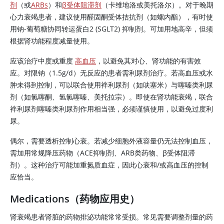
剂
（或
ARBs
）和
β受体阻滞剂
（卡维地洛或美托洛尔）。对于晚期
心力衰竭患者，建议使用醛固酮受体拮抗剂（如螺内酯），有时使
用钠-葡萄糖协同转运蛋白2 (SGLT2) 抑制剂。可加用地高辛，但须
根据肾功能程度减量使用。
应该治疗中度或重度
高血压
，以避免其对心、肾功能的有害效
应。对限钠（1.5g/d）无反应的患者需利尿剂治疗。若高血压或水
肿未得到控制，可以联合使用袢利尿剂（如呋塞米）与噻嗪类利尿
剂（如氯噻酮、氢氯噻嗪、美托拉宗）。即使在肾功能衰竭，联合
袢利尿剂噻嗪类利尿剂作用相当强，必须谨慎使用，以避免过度利
尿。
偶尔，需要透析控制心衰。若减少细胞外液容量仍无法控制血压，
需加用常规降压药物（ACE抑制剂、ARB类药物、β受体阻滞
剂）。这种治疗可能加重氮质血症，因此心衰和/或高血压的控制
应恰当。
Medications（药物应用史）
肾衰竭患者肾脏的药物排泌功能常常受损。常见需要调整剂量的药