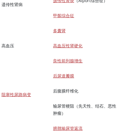
遗传性肾炎
（Alport综合征）
遗传性肾病
甲髌综合征
多囊肾
高血压
高血压性肾硬化
良性前列腺增生
后尿道瓣膜
后腹膜纤维化
阻塞性尿路病变
输尿管梗阻（先天性、结石、恶性
肿瘤）
膀胱输尿管返流