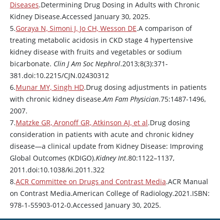
Diseases
.Determining Drug Dosing in Adults with Chronic
Kidney Disease.Accessed January 30, 2025.
5.
Goraya N, Simoni J, Jo CH, Wesson DE
.A comparison of
treating metabolic acidosis in CKD stage 4 hypertensive
kidney disease with fruits and vegetables or sodium
bicarbonate.
Clin J Am Soc Nephrol
.2013;8(3):371-
381.doi:10.2215/CJN.02430312
6.
Munar MY, Singh HD
.Drug dosing adjustments in patients
with chronic kidney disease.
Am Fam Physician
.75:1487-1496,
2007.
7.
Matzke GR, Aronoff GR, Atkinson AJ, et al
.Drug dosing
consideration in patients with acute and chronic kidney
disease—a clinical update from Kidney Disease: Improving
Global Outcomes (KDIGO).
Kidney Int
.80:1122–1137,
2011.doi:10.1038/ki.2011.322
8.
ACR Committee on Drugs and Contrast Media
.ACR Manual
on Contrast Media.American College of Radiology.2021.ISBN:
978-1-55903-012-0.Accessed January 30, 2025.