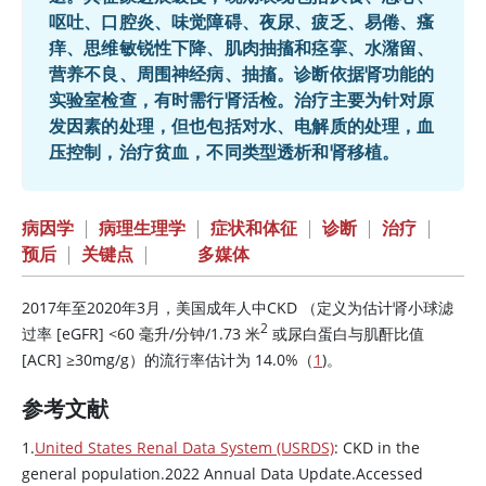
呕吐、口腔炎、味觉障碍、夜尿、疲乏、易倦、瘙
痒、思维敏锐性下降、肌肉抽搐和痉挛、水潴留、
营养不良、周围神经病、抽搐。诊断依据肾功能的
实验室检查，有时需行肾活检。治疗主要为针对原
发因素的处理，但也包括对水、电解质的处理，血
压控制，治疗贫血，不同类型透析和肾移植。
病因学
|
病理生理学
|
症状和体征
|
诊断
|
治疗
|
预后
|
关键点
|
多媒体
2017年至2020年3月，美国成年人中CKD （定义为估计肾小球滤
2
过率 [eGFR]
<
60 毫升/分钟/1.73 米
或尿
白蛋白
与肌酐比值
[ACR]
≥
30mg/g）的流行率估计为 14.0%（
1
)。
参考文献
1.
United States Renal Data System (USRDS)
: CKD in the
general population.2022 Annual Data Update.Accessed