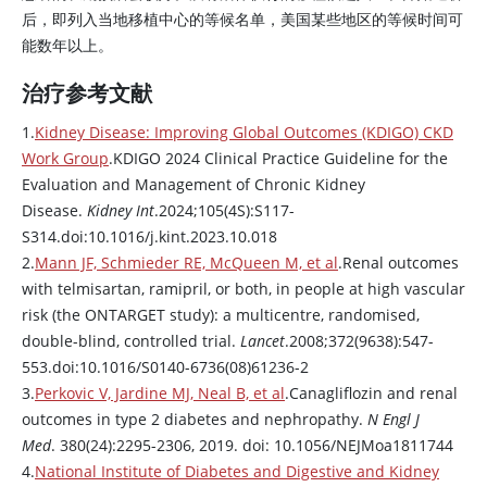
后，即列入当地移植中心的等候名单，美国某些地区的等候时间可
能数年以上。
治疗参考文献
1.
Kidney Disease: Improving Global Outcomes (KDIGO) CKD
Work Group
.KDIGO 2024 Clinical Practice Guideline for the
Evaluation and Management of Chronic Kidney
Disease.
Kidney Int
.2024;105(4S):S117-
S314.doi:10.1016/j.kint.2023.10.018
2.
Mann JF, Schmieder RE, McQueen M, et al
.Renal outcomes
with telmisartan, ramipril, or both, in people at high vascular
risk (the ONTARGET study): a multicentre, randomised,
double-blind, controlled trial.
Lancet
.2008;372(9638):547-
553.doi:10.1016/S0140-6736(08)61236-2
3.
Perkovic V, Jardine MJ, Neal B, et al
.Canagliflozin and renal
outcomes in type 2 diabetes and nephropathy.
N Engl J
Med
. 380(24):2295-2306, 2019. doi: 10.1056/NEJMoa1811744
4.
National Institute of Diabetes and Digestive and Kidney