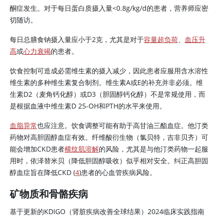
酮症发生。对于每日蛋白质摄入量
<
0.8g/kg/d的患者，营养师应密
切随访。
每日总膳食钠摄入量应小于2克，尤其是对于
容量超负荷
、
血压升
高
或
心力衰竭
的患者。
饮食控制可造成必需维生素的摄入减少，因此患者应服用含水溶性
维生素的多种维生素复合制剂。维生素A或E的补充并非必须。维
生素D2（麦角钙化醇）或D3（胆固醇钙化醇）不是常规使用，而
是根据血液中
维生素D
25-OH和PTH的水平来使用。
血脂异常
也应注意。饮食调整可能有助于高甘油三酯血症。他汀类
药物对高胆固醇血症有效。纤维酸衍生物（氯贝特，吉非贝齐）可
能会增加CKD患者
横纹肌溶解
的风险，尤其是与他汀类药物一起服
用时，依泽替米贝（降低胆固醇吸收）似乎相对安全。纠正高胆固
醇血症旨在降低CKD (
4
)患者的心血管疾病风险。
矿物质和骨骼疾病
基于更新的KDIGO（肾脏疾病改善全球结果）2024临床实践指南