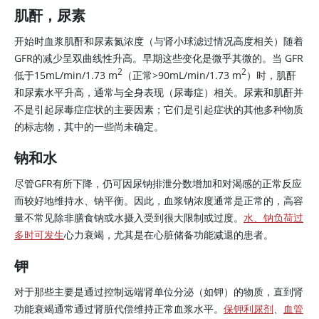
肌酐，尿素
开始时血浆肌酐和尿素
氮
浓度（与肾小球滤过情况高度相关）随着
GFR的减少呈双曲线性升高。早期这些变化是微乎其微的。当 GFR
2
2
低于15mL/min/1.73 m
（正常
>
90mL/min/1.73 m
）时，肌酐
和
尿素
水平升高，通常与全身表现（尿毒症）相关。
尿素
和肌酐并
不是引起尿毒症症状的主要因素；它们是引起症状的其他多种物质
的标志物，其中的一些尚未确定。
钠和水
尽管GFR有所下降，仍可因尿钠排泄分数增加和对渴感的正常反应
而较好地维持水、钠平衡。因此，血浆钠浓度通常是正常的，高容
量不常见除非膳食钠或水摄入受到很大限制或过度。
水、钠负荷过
多时可发生
心力衰竭，尤其是在心脏储备功能减退的患者。
钾
对于那些主要是通过控制远端肾单位分泌（如钾）的物质，直到肾
功能衰竭通常通过肾脏代偿维持正常血浆水平。
保钾利尿剂
、
血管