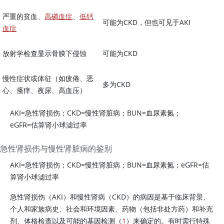
严重的贫血、
高磷血症
、
低钙
可能为CKD，但也可见于AKI
血症
放射学检查显示骨膜下侵蚀
可能为CKD
慢性症状或体征（如疲倦、恶
多为CKD
心、瘙痒、夜尿、高血压）
AKI
=
急性肾损伤；CKD
=
慢性肾脏病；BUN
=
血尿素氮；
eGFR
=
估算肾小球滤过率
急性肾损伤与慢性肾脏病的鉴别
AKI
=
急性肾损伤；CKD
=
慢性肾脏病；BUN
=
血尿素氮；eGFR
=
估
算肾小球滤过率
急性肾损伤（AKI）和慢性肾病（CKD）的病因是基于临床背景、
个人和家族病史、社会和环境因素、药物（包括非处方药）和补充
剂、体格检查以及可能的基因检测（
1
）来确定的。有时需行特殊