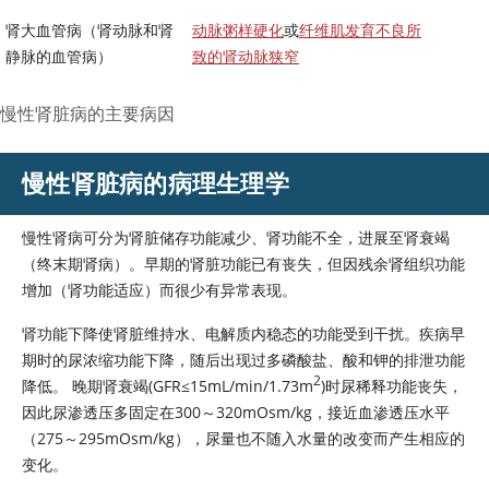
肾大血管病（肾动脉和肾
动脉粥样硬化
或
纤维肌发育不良所
静脉的血管病）
致的肾动脉狭窄
慢性肾脏病的主要病因
慢性肾脏病的病理生理学
慢性肾病可分为肾脏储存功能减少、肾功能不全，进展至肾衰竭
（终末期肾病）。早期的肾脏功能已有丧失，但因残余肾组织功能
增加（肾功能适应）而很少有异常表现。
肾功能下降使肾脏维持水、电解质内稳态的功能受到干扰。疾病早
期时的尿浓缩功能下降，随后出现过多磷酸盐、酸和钾的排泄功能
2
降低。 晚期肾衰竭(GFR
≤
15mL/min/1.73m
)时尿稀释功能丧失，
因此尿渗透压多固定在300～320mOsm/kg，接近血渗透压水平
（275～295mOsm/kg），尿量也不随入水量的改变而产生相应的
变化。