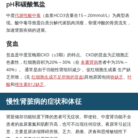
pH和碳酸氢盐
中度
代谢性酸中毒
（血浆HCO3含量在15～20mmol/L）为典型表
现。酸中毒导致蛋白质分解代谢肌肉消瘦，骨缓冲酸的骨质流失，
加速肾脏疾病的进展。
贫血
贫血是中度至晚期CKD（≥3期）的特点。 CKD的贫血为正细胞正
色素性，红细胞容积为20%～30%（在
多囊肾病
患者中为35%～
40%）。 通常是由于功能性肾组织减少，
促红细胞生成素
生产缺
乏所致， (见
红细胞生成不足所致的贫血
)其他原因包括
铁缺乏
、
叶
酸
和
维生素B12缺乏
。
慢性肾脏病的症状和体征
肾脏储存功能轻度下降的患者可无症状。即使轻、中度肾功能不全
患者的血
尿素
氮和肌酐升高，也可不出现任何症状。夜尿常引起注
意，主要是尿浓缩障碍所致。乏力、易倦、厌食和思维敏锐性下