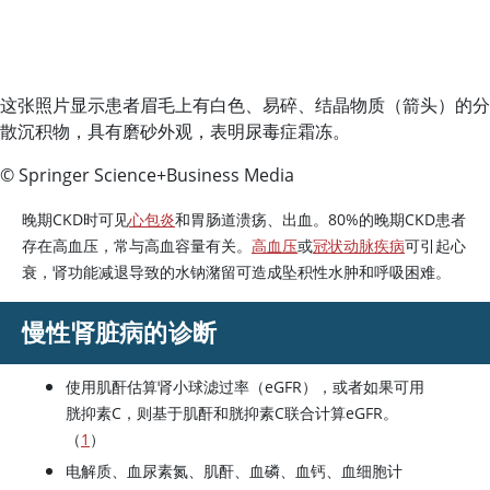
这张照片显示患者眉毛上有白色、易碎、结晶物质（箭头）的分
散沉积物，具有磨砂外观，表明尿毒症霜冻。
© Springer Science+Business Media
晚期CKD时可见
心包炎
和胃肠道溃疡、出血。80%的晚期CKD患者
存在高血压，常与高血容量有关。
高血压
或
冠状动脉疾病
可引起心
衰，肾功能减退导致的水钠潴留可造成坠积性水肿和呼吸困难。
慢性肾脏病的诊断
使用肌酐估算肾小球滤过率（eGFR），或者如果可用
胱抑素C，则基于肌酐和胱抑素C联合计算eGFR。
（
1
）
电解质、血
尿素
氮、肌酐、血磷、血钙、血细胞计