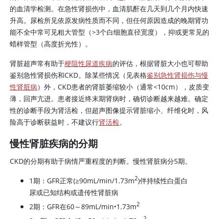
的血清学检测。在急性肾损伤中，血清肌酐在几天到几个月内快速
升高。尿检所见依原发病性质而不同，但任何原因造成的晚期肾功
能不全中常可见粗大管型（
>
3个白细胞直径宽度），抑或更常见的
蜡样管型（高度折光性）。
肾脏超声常有助于
梗阻性尿道疾病
的评估，根据肾脏大小也可帮助
鉴别急性肾损伤和CKD。除某些情况（见表格
鉴别急性肾损伤与慢
性肾脏病
）外，CKD患者的肾脏萎缩较小（通常
<
10cm），皮质变
薄，回声亢进。患者接近终末期肾病时，确切诊断越来越难。确定
性的诊断手段为肾活检，但超声图像提示肾脏缩小、纤维化时，风
险高于诊断获益时，不建议行
肾活检
。
慢性肾脏疾病的分期
CKD的分期有助于病情严重程度的判断。慢性肾脏病分5期。
2
1期：GFR正常(
≥
90mL/min/1.73m
)伴持续性白蛋白
尿或已知结构或遗传性肾脏病
2
2期：GFR在60～89mL/min•1.73m
2