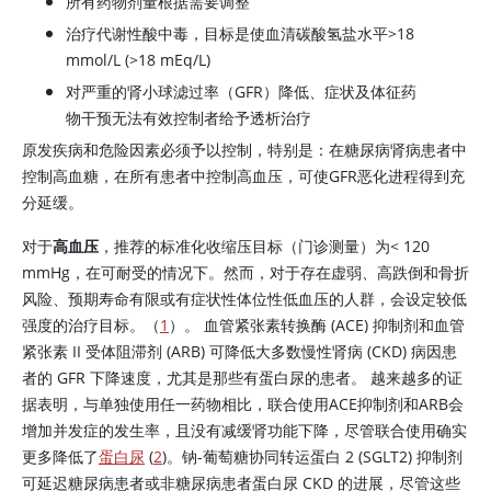
所有药物剂量根据需要调整
治疗代谢性酸中毒，目标是使血清碳酸氢盐水平>18
mmol/L (>18 mEq/L)
对严重的肾小球滤过率（GFR）降低、症状及体征药
物干预无法有效控制者给予透析治疗
原发疾病和危险因素必须予以控制，特别是：在糖尿病肾病患者中
控制高血糖，在所有患者中控制高血压，可使GFR恶化进程得到充
分延缓。
对于
高血压
，推荐的标准化收缩压目标（门诊测量）为< 120
mmHg，在可耐受的情况下。然而，对于存在虚弱、高跌倒和骨折
风险、预期寿命有限或有症状性体位性低血压的人群，会设定较低
强度的治疗目标。（
1
）。 血管紧张素转换酶 (ACE) 抑制剂和血管
紧张素 II 受体阻滞剂 (ARB) 可降低大多数慢性肾病 (CKD) 病因患
者的 GFR 下降速度，尤其是那些有蛋白尿的患者。 越来越多的证
据表明，与单独使用任一药物相比，联合使用ACE抑制剂和ARB会
增加并发症的发生率，且没有减缓肾功能下降，尽管联合使用确实
更多降低了
蛋白尿
(
2
)。钠-葡萄糖协同转运蛋白 2 (SGLT2) 抑制剂
可延迟糖尿病患者或非糖尿病患者蛋白尿 CKD 的进展，尽管这些