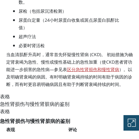
数。
尿检（包括尿沉渣检测）
尿蛋白定量（24小时尿蛋白收集或斑点尿蛋白肌酐比
值）
超声疗法
必要时肾活检
当血清肌酐升高时，通常首先怀疑慢性肾病 (CKD)。 初始措施为确
定肾衰竭为急性、慢性或慢性基础上的急性加重（使CKD患者肾功
能进一步损害的急性病—参见表
区分急性肾损伤和慢性肾病
）。以
及明确肾衰竭的病因。有时明确肾衰竭持续的时间有助于病因的诊
断，而有时更容易明确病因且有助于判断肾衰竭持续的时间。
表格
急性肾损伤与慢性肾脏病的鉴别
表格
急性肾损伤与慢性肾脏病的鉴别
表现
评论