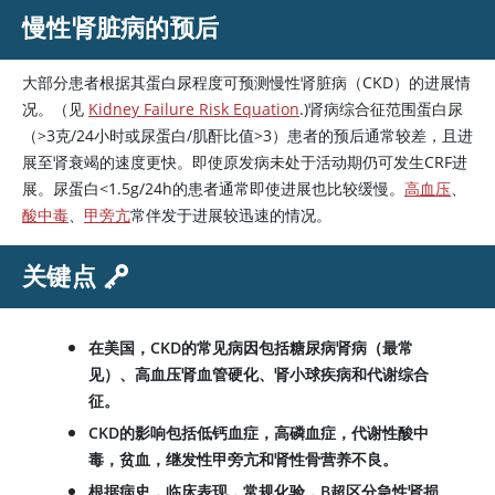
慢性肾脏病的预后
大部分患者根据其蛋白尿程度可预测慢性肾脏病（CKD）的进展情
况。（见
Kidney Failure Risk Equation
.)肾病综合征范围蛋白尿
（
>
3克/24小时或尿蛋白/肌酐比值
>
3）患者的预后通常较差，且进
展至肾衰竭的速度更快。即使原发病未处于活动期仍可发生CRF进
展。尿蛋白
<
1.5g/24h的患者通常即使进展也比较缓慢。
高血压
、
酸中毒
、
甲旁亢
常伴发于进展较迅速的情况。
关键点
在美国，CKD的常见病因包括糖尿病肾病（最常
见）、高血压肾血管硬化、肾小球疾病和代谢综合
征。
CKD的影响包括低钙血症，高磷血症，代谢性酸中
毒，贫血，继发性甲旁亢和肾性骨营养不良。
根据病史，临床表现，常规化验，B超区分急性肾损