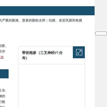
为严重的眼痛、显著的眼睑水肿；结膜、表层巩膜和角膜
光眼、
些并
带状疱疹（三叉神经V1分
膜炎
布）
图片
上先
侧的
行眼