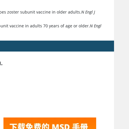
pes zoster subunit vaccine in older adults.
N Engl J
bunit vaccine in adults 70 years of age or older.
N Engl
睛。