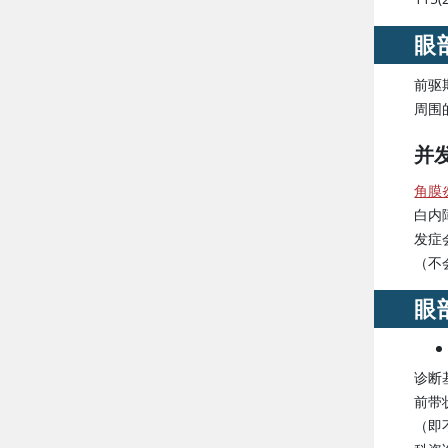
眼
前驱
周围
并
角膜
白内
发症
（不
眼
诊断
前带
（即