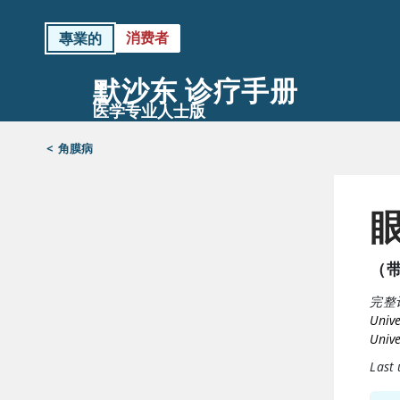
消费者
專業的
默沙东 诊疗手册
医学专业人士版
<
角膜病
（
完整
Unive
Unive
Last