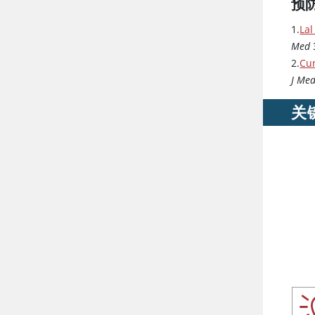
预
1.
Lal
Med
2.
Cun
J Me
关