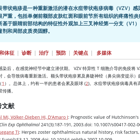
眼带状疱疹是一种重新激活的潜在水痘带状疱疹病毒（VZV）感
很严重，包括单侧前额部皮肤红斑和眼前节所有组织的疼痛性炎
断基于眼睛前部结构的特征性外观加上三叉神经第一分支（V1
瞳剂和局部皮质类固醇。
和体征
|
诊断
|
治疗
|
预防
|
关键点
|
多媒体
感染后，在感觉神经节中建立潜伏期。 VZV 特异性 T 细胞介导的免疫将
时，会导致病毒重新激活。额头带状疱疹累及鼻睫神经（鼻尖病变提示）
（
1
）。总体上，约有一半的患者会累及眼球 (
2
)。水痘带状疱疹病毒具有
胶传播。
考文献
l MJ, Völker-Dieben HJ, D'Amaro J
: Prognostic value of Hutchinson's
Clin Exp Ophthalmol
241(3):187-191, 2003.doi: 10.1007/s00417-002-
segang TJ
: Herpes zoster ophthalmicus natural history, risk factors,
2 Suppl):S3-12, 2008.doi: 10.1016/j.ophtha.2007.10.009