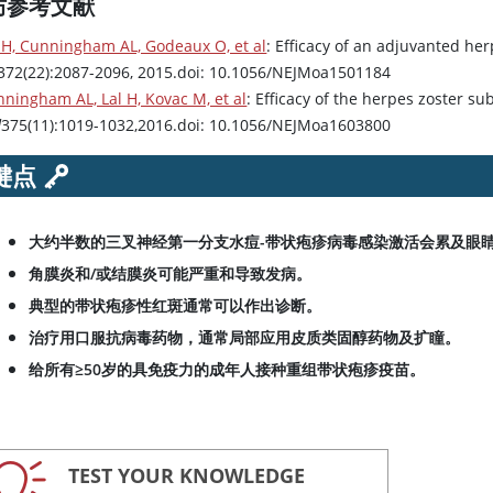
防参考文献
 H, Cunningham AL, Godeaux O, et al
: Efficacy of an adjuvanted her
372(22):2087-2096, 2015.doi: 10.1056/NEJMoa1501184
ningham AL, Lal H, Kovac M, et al
: Efficacy of the herpes zoster su
d
375(11):1019-1032,2016.doi: 10.1056/NEJMoa1603800
键点
大约半数的三叉神经第一分支水痘-带状疱疹病毒感染激活会累及眼
角膜炎和/或结膜炎可能严重和导致发病。
典型的带状疱疹性红斑通常可以作出诊断。
治疗用口服抗病毒药物，通常局部应用皮质类固醇药物及扩瞳。
给所有≥50岁的具免疫力的成年人接种重组带状疱疹疫苗。
TEST YOUR KNOWLEDGE