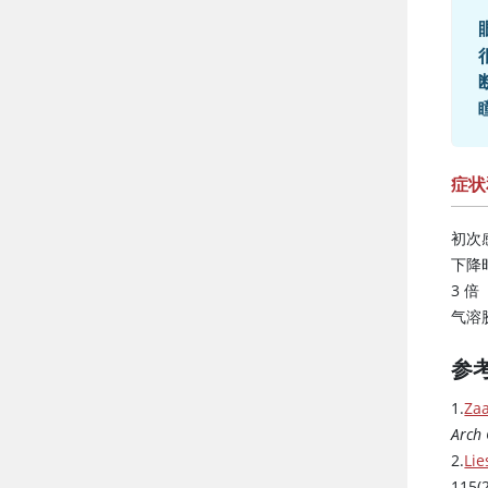
症状
初次
下降
3 倍
气溶
参
1.
Zaa
Arch 
2.
Lie
115(