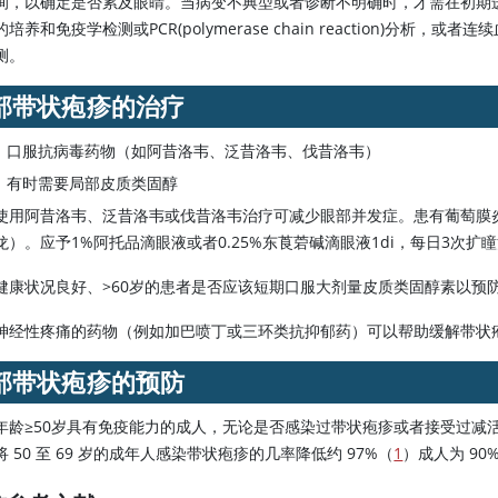
询，以确定是否累及眼睛。当病变不典型或者诊断不明确时，才需在初期
培养和免疫学检测或PCR(polymerase chain reaction)分析，或者连
测。
部带状疱疹的治疗
口服抗病毒药物（如阿昔洛韦、泛昔洛韦、伐昔洛韦）
有时需要局部皮质类固醇
使用阿昔洛韦、泛昔洛韦或伐昔洛韦治疗可减少眼部并发症。患有葡萄膜
龙）。应予1%阿托品滴眼液或者0.25%东莨菪碱滴眼液1di，每日3次
健康状况良好、
>
60岁的患者是否应该短期口服大剂量皮质类固醇素以预
神经性疼痛的药物（例如加巴喷丁或三环类抗抑郁药）可以帮助缓解带状
部带状疱疹的预防
年龄≥50岁具有免疫能力的成人，无论是否感染过带状疱疹或者接受过减
将 50 至 69 岁的成年人感染带状疱疹的几率降低约 97%（
1
）成人为 90