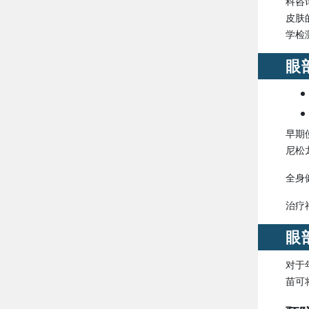
科咨
皮肤的
学检
眼
早期
尼松
全身
治疗
眼
对于
苗可