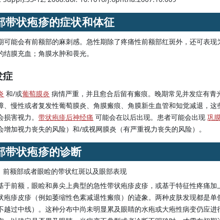
部带状疱疹的症状和体征
期可能会有前额部的麻刺感。急性期除了疼痛性前额部红斑外，还可表现
的结膜充血；角膜水肿和畏光。
发症
炎
和/或
葡萄膜炎
病情严重，并且愈合后留有瘢痕。晚期常见并发症有青
障、慢性或者复发性葡萄膜炎、角膜瘢痕、角膜新生血管和知觉减退，这
会损害视力。
带状疱疹后神经痛
可能会在以后出现。患者可能会出现
巩
会增加视力丧失的风险）和/或视网膜炎（有严重视力丧失的风险）。
部带状疱疹的诊断
前额部或者眼睑的带状红斑以及眼部表现
基于前额，眼睑和鼻尖上典型的急性带状疱疹皮疹，或基于特征性疼痛加
状疱疹皮疹（例如萎缩性色素减退性瘢痕）的迹象。两种皮肤发现都是单
不越过中线）。这种分布中尚未明显累及眼睛的水疱或大疱性病变仍应进