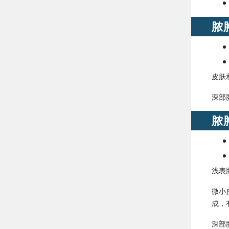
脓
皮肤
深部
脓
浅表
微小
成，
深部