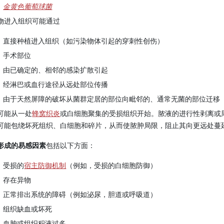
金黄色葡萄球菌
物进入组织可能通过
直接种植进入组织（如污染物体引起的穿刺性创伤）
手术部位
由已确定的、相邻的感染扩散引起
经淋巴或血行途径从远处部位传播
由于天然屏障的破坏从菌群定居的部位向毗邻的、通常无菌的部位迁移
可能从一处
蜂窝织炎
或白细胞聚集的受损组织开始。脓液的进行性剥离或
可能包绕坏死组织、白细胞和碎片，从而使脓肿局限，阻止其向更远处蔓
形成的易感因素
包括以下方面：
受损的
宿主防御机制
（例如，受损的白细胞防御）
存在异物
正常排出系统的障碍（例如泌尿，胆道或呼吸道）
组织缺血或坏死
血肿或组织积液过多