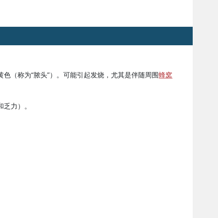
色（称为“脓头”）。可能引起发烧，尤其是伴随周围
蜂窝
和乏力）。