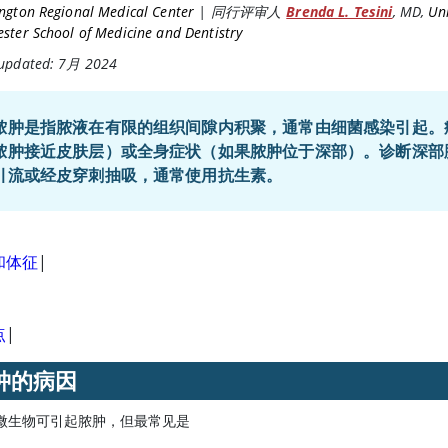
ngton Regional Medical Center
|
同行评审人
Brenda L. Tesini
,
MD
,
Uni
ster School of Medicine and Dentistry
 updated: 7月 2024
脓肿是指脓液在有限的组织间隙内积聚，通常由细菌感染引起。
脓肿接近皮肤层）或全身症状（如果脓肿位于深部）。诊断深部
引流或经皮穿刺抽吸，通常使用抗生素。
和体征
|
点
|
肿的病因
微生物可引起脓肿，但最常见是