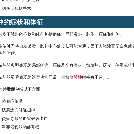
创伤，包括手术
肿的症状和体征
和皮下脓肿的症状和体征包括疼痛、局部发热、肿胀、压痛和红肿。
表脓肿即将自发破溃，脓肿中心处皮肤可能变薄，因下方脓液而呈白色或黄
炎
的时候。
脓肿的典型表现为局部疼痛、压痛及全身症状（如发热、厌食、体重减轻
脓肿的显著表现为器官功能异常（例如
脑脓肿
时半身不遂）。
的
并发症
包括以下方面：
菌血症传播
破溃进入邻近组织
炎症导致的血管破裂出血
重要器官的功能受损