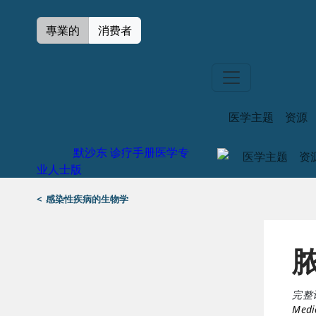
專業的
消费者
医学主题
资源
默沙东 诊疗手册
医学专
医学主题
资
业人士版
<
感染性疾病的生物学
完整
Medic