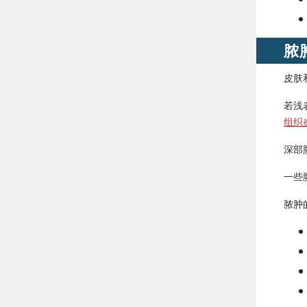
脓
皮肤
若浅
组织
深部
一些
脓肿