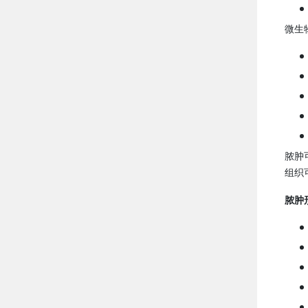
微生
脓肿
组织
脓肿