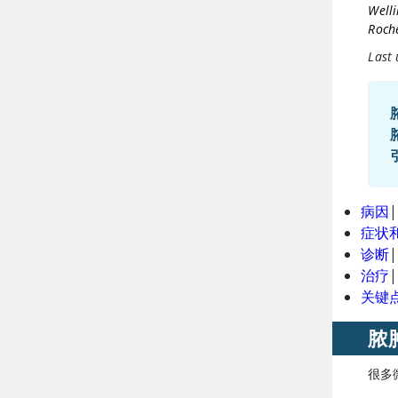
Welli
Roche
Last
病因
|
症状
诊断
|
治疗
|
关键
脓
很多