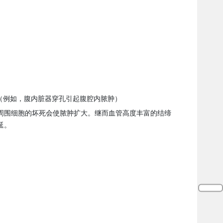
（例如，腹内脏器穿孔引起腹腔内脓肿）
周围细胞的坏死会使脓肿扩大。继而血管高度丰富的结缔
延。