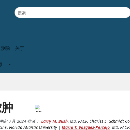
测验
关于
源
脓肿
评审:
7月 2024
作者：
Larry M. Bush
,
MD, FACP
,
Charles E. Schmidt Co
ine, Florida Atlantic University
|
Maria T. Vazquez-Pertejo
,
MD, FACP