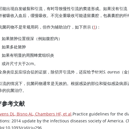
可能出现自发破裂和引流，有时导致慢性引流的窦道形成。如果没有引流
并被吸收入血后，缓慢吸收。不完全重吸收可能遗留囊腔，包裹囊腔的纤
抗菌药物不是常规用药，但作为辅助治疗，如下所示 (
1
)：
如果脓肿位置很深（例如腹腔内）
如果多处脓肿
如果有明显的周围蜂窝组织炎
或许尺寸大于2cm。
全身炎症反应综合征的证据，除切开引流外，还应给予针对
S. aureus
（金
引流的情况下，抗菌药物通常是无效的。根据感染的部位和疑似感染病原
步的抗菌治疗。
疗参考文献
vens DL, Bisno AL, Chambers HF, et al
.Practice guidelines for the 
tions: 2014 update by the infectious diseases society of America.
Cl
doi:10.1093/cid/ciu296