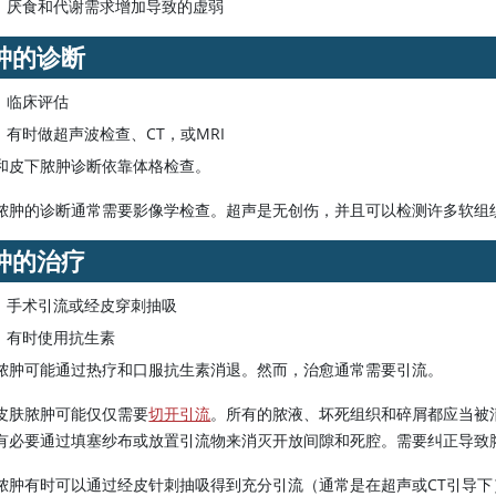
厌食和代谢需求增加导致的虚弱
肿的诊断
临床评估
有时做超声波检查、CT，或MRI
和皮下脓肿诊断依靠体格检查。
脓肿的诊断通常需要影像学检查。超声是无创伤，并且可以检测许多软组织脓
肿的治疗
手术引流或经皮穿刺抽吸
有时使用抗生素
脓肿可能通过热疗和口服抗生素消退。然而，治愈通常需要引流。
皮肤脓肿可能仅仅需要
切开引流
。所有的脓液、坏死组织和碎屑都应当被清除
有必要通过填塞纱布或放置引流物来消灭开放间隙和死腔。需要纠正导致
脓肿有时可以通过经皮针刺抽吸得到充分引流（通常是在超声或CT引导