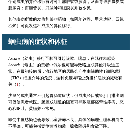
个别成虫的异位移行有时可阻塞胆管或胰管，从而导致胆囊炎或
胰腺炎；而胆管炎、肝脓肿和腹膜炎则较少见。
其他疾病所致的发热和某些药物（如
阿苯达唑
、
甲苯达唑
、
四氯
乙烯
）可促发这种成虫的异位移行。
蛔虫病的症状和体征
Ascaris
（幼虫）移行至肺可引起咳嗽、喘息，在既往未感染
Ascaris
（蛔虫）的患者中偶尔也可能导致咯血或其他呼吸道症
状。在最初接触后，流行地区的居民会产生由辅助性T细胞2型
（Th2）细胞介导的免疫，这种免疫与蠕虫负担和症状的减轻有
关（
1
）。
少量的成虫通常不引起胃肠道症状，但成虫经口或经肛门排出则
可促使患者就医。肠腔或胆道的阻塞可导致腹部痉挛性疼痛、恶
心和呕吐。黄疸并不常见。
即使中度感染也会导致儿童营养不良。具体的病理生理学机制尚
不明确，可能包括竞争营养物质，吸收障碍和食欲下降。