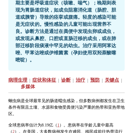
期主要是呼吸道症状（咳嗽、喘气）；晚期则表
现为胃肠道症状，如成虫阻塞消化道（肠腔、胆
道或胰管）导致的痉挛或腹痛。轻度的感染可能
是无症状的。慢性感染的儿童可能出现营养不
良。诊断方法是通过在粪便中发现虫卵或成虫，
或发现从鼻腔、口腔或直肠迁移的成虫，或在肺
部迁移阶段痰液中罕见的幼虫。治疗采用阿苯达
唑、甲苯达唑或伊维菌素（孕妇使用双羟萘酸噻
嘧啶）。
病理生理
症状和体征
诊断
治疗
预防
关键点
|
|
|
|
|
|
多媒体
蛔虫病是全球最常见的肠道蠕虫感染，但多数病例都发生在卫生
条件有限且土壤、水源和食物受粪便污染严重的热带和亚热带地
区。
全球患病率估计为8.19亿（
1
）。患病率在学龄儿童中最高
（
2
）。在美国，大多数病例发生在难民、移民或前往热带流行