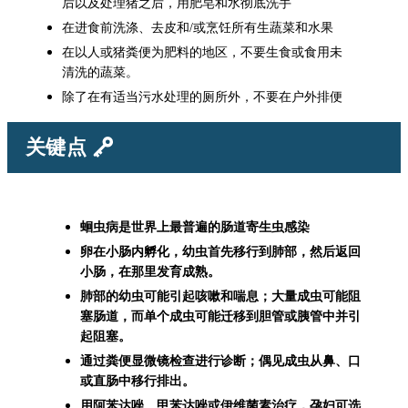
后以及处理猪之后，用肥皂和水彻底洗手
在进食前洗涤、去皮和/或烹饪所有生蔬菜和水果
在以人或猪粪便为肥料的地区，不要生食或食用未
清洗的蔬菜。
除了在有适当污水处理的厕所外，不要在户外排便
关键点
蛔虫病是世界上最普遍的肠道寄生虫感染
卵在小肠内孵化，幼虫首先移行到肺部，然后返回
小肠，在那里发育成熟。
肺部的幼虫可能引起咳嗽和喘息；大量成虫可能阻
塞肠道，而单个成虫可能迁移到胆管或胰管中并引
起阻塞。
通过粪便显微镜检查进行诊断；偶见成虫从鼻、口
或直肠中移行排出。
用阿苯达唑、甲苯达唑或伊维菌素治疗，孕妇可选