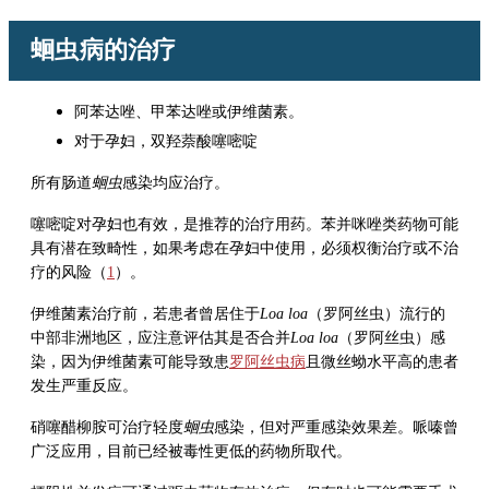
蛔虫病的治疗
阿苯达唑、甲苯达唑或伊维菌素。
对于孕妇，双羟萘酸噻嘧啶
所有肠道
蛔虫
感染均应治疗。
噻嘧啶对孕妇也有效，是推荐的治疗用药。苯并咪唑类药物可能
具有潜在致畸性，如果考虑在孕妇中使用，必须权衡治疗或不治
疗的风险（
1
）。
伊维菌素
治疗前，若患者曾居住于
Loa loa
（罗阿丝虫）流行的
中部非洲地区，应注意评估其是否合并
Loa loa
（罗阿丝虫）感
染，因为
伊维菌素
可能导致患
罗阿丝虫病
且微丝蚴水平高的患者
发生严重反应。
硝噻醋柳胺可治疗轻度
蛔虫
感染，但对严重感染效果差。
哌嗪
曾
广泛应用，目前已经被毒性更低的药物所取代。