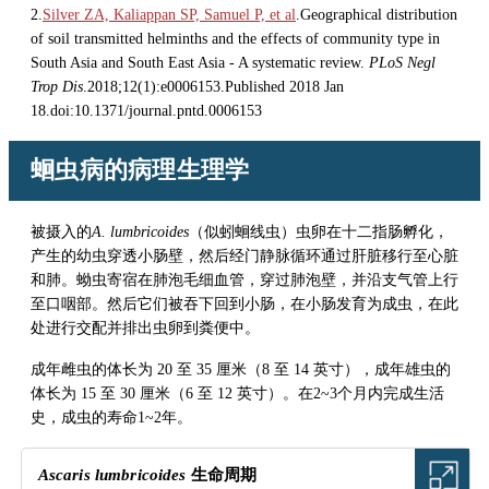
2.
Silver ZA, Kaliappan SP, Samuel P, et al
.Geographical distribution
of soil transmitted helminths and the effects of community type in
South Asia and South East Asia - A systematic review.
PLoS Negl
Trop Dis
.2018;12(1):e0006153.Published 2018 Jan
18.doi:10.1371/journal.pntd.0006153
蛔虫病的病理生理学
被摄入的
A. lumbricoides
（似蚓蛔线虫）虫卵在十二指肠孵化，
产生的幼虫穿透小肠壁，然后经门静脉循环通过肝脏移行至心脏
和肺。蚴虫寄宿在肺泡毛细血管，穿过肺泡壁，并沿支气管上行
至口咽部。然后它们被吞下回到小肠，在小肠发育为成虫，在此
处进行交配并排出虫卵到粪便中。
成年雌虫的体长为 20 至 35 厘米（8 至 14 英寸），成年雄虫的
体长为 15 至 30 厘米（6 至 12 英寸）。在2~3个月内完成生活
史，成虫的寿命1~2年。
Ascaris lumbricoides
生命周期