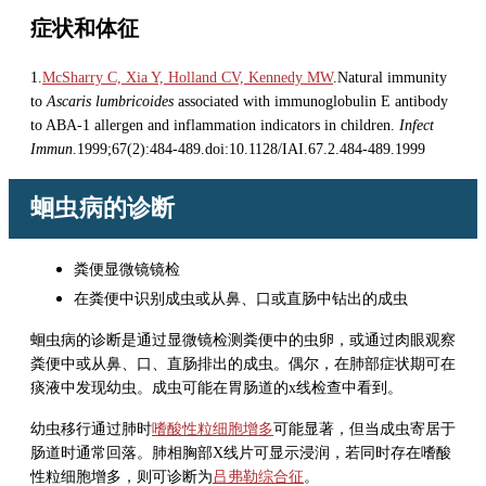
症状和体征
1.
McSharry C, Xia Y, Holland CV, Kennedy MW
.Natural immunity
to
Ascaris lumbricoides
associated with immunoglobulin E antibody
to ABA-1 allergen and inflammation indicators in children.
Infect
Immun
.1999;67(2):484-489.doi:10.1128/IAI.67.2.484-489.1999
蛔虫病的诊断
粪便显微镜镜检
在粪便中识别成虫或从鼻、口或直肠中钻出的成虫
蛔虫病的诊断是通过显微镜检测粪便中的虫卵，或通过肉眼观察
粪便中或从鼻、口、直肠排出的成虫。偶尔，在肺部症状期可在
痰液中发现幼虫。成虫可能在胃肠道的x线检查中看到。
幼虫移行通过肺时
嗜酸性粒细胞增多
可能显著，但当成虫寄居于
肠道时通常回落。肺相胸部X线片可显示浸润，若同时存在嗜酸
性粒细胞增多，则可诊断为
吕弗勒综合征
。