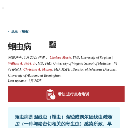
默沙东 诊疗手册
医学专业人士版
医学主题
资源
<
线虫 （蛔虫）
蛔虫病
完整评审:
1月 2025
作者：
Chelsea Marie
,
PhD
,
University of Virginia
|
William A. Petri, Jr
,
MD, PhD
,
University of Virginia School of Medicine
|
同
行评审人
Christina A. Muzny
,
MD, MSPH
,
Division of Infectious Diseases,
University of Alabama at Birmingham
Last updated: 1月 2025
看法 进行患者培训
蛔虫病是因线虫（蠕虫）
蛔虫
或偶尔因线虫
猪蛔
虫
（一种与猪密切相关的寄生虫）感染所致。早