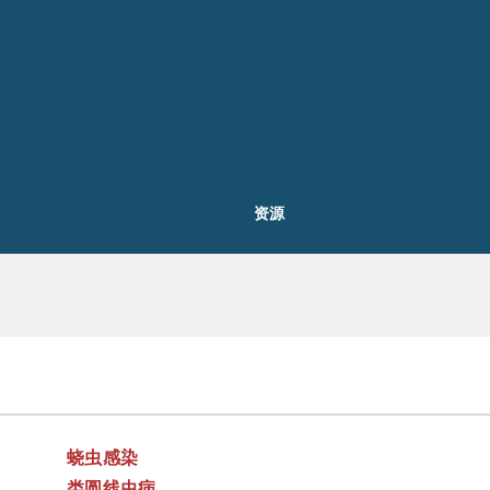
资源
蛲虫感染
类圆线虫病