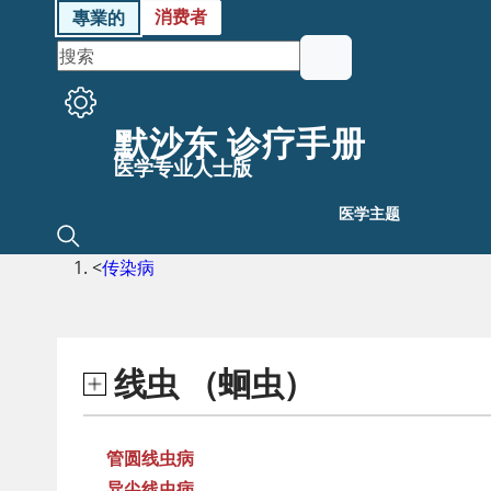
消费者
專業的
默沙东 诊疗手册
医学专业人士版
医学主题
<
传染病
线虫 （蛔虫）
管圆线虫病
异尖线虫病