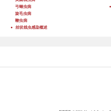
弓蛔虫病
旋毛虫病
鞭虫病
丝状线虫感染概述