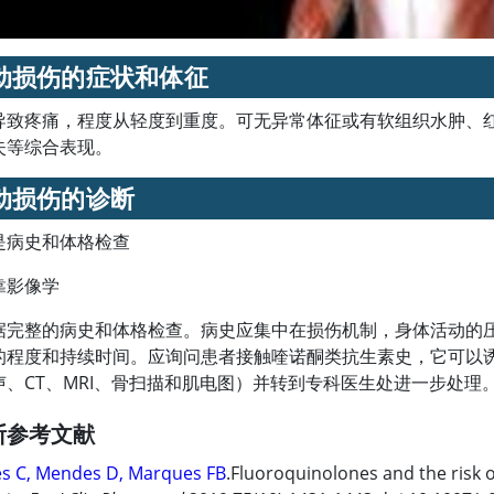
动损伤的症状和体征
导致疼痛，程度从轻度到重度。可无异常体征或有软组织水肿、
失等综合表现。
动损伤的诊断
是病史和体格检查
靠影像学
据完整的病史和体格检查。病史应集中在损伤机制，身体活动的
的程度和持续时间。应询问患者接触喹诺酮类抗生素史，它可以诱
声、CT、MRI、骨扫描和肌电图）并转到专科医生处进一步处理
断参考文献
es C, Mendes D, Marques FB
.Fluoroquinolones and the risk 