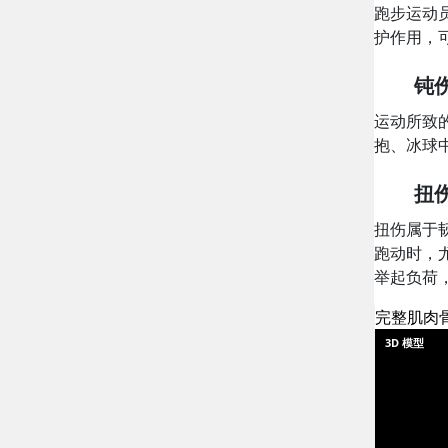
跑步运动
护作用，
钝
运动所致
抱、冰球
扭
扭伤属于
跑动时，
举起负荷
完整肌肉
3D 模型