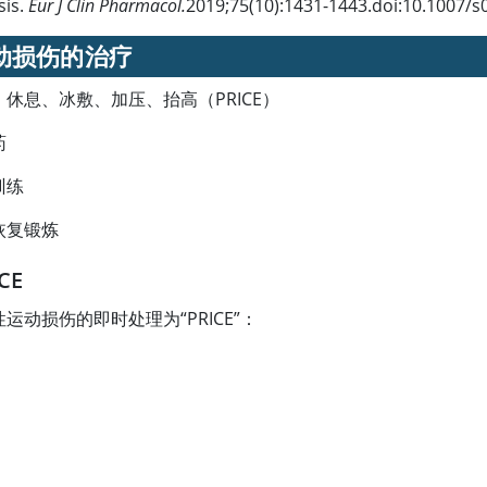
sis.
Eur J Clin Pharmacol.
2019;75(10):1431-1443.doi:10.1007/
动损伤的治疗
、休息、冰敷、加压、抬高（PRICE）
药
训练
恢复锻炼
CE
运动损伤的即时处理为“PRICE”：