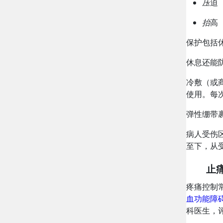
压
迫
抬
高
保护包括
休息还能
冷敷（或
使用。每
弹性绷带
病人受伤
至下，从
止
疼痛控制
血功能障
科医生，