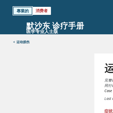
消费者
專業的
默沙东 诊疗手册
医学专业人士版
<
运动损伤
完整
同行
Case 
Last
症状