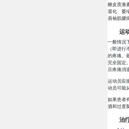
糖皮质激
退化、萎
肩袖肌腱
运
一般情况
（即进行
的疼痛。
完全固定
旦疼痛消
运动员应
动员可能
如果患者
酒和过度
治