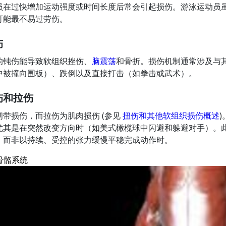
员在过快增加运动强度或时间长度后常会引起损伤。游泳运动员
可能最不易过劳伤。
伤
的钝伤能导致软组织挫伤、
脑震荡
和骨折。损伤机制通常涉及与
中被撞向围板）、跌倒以及直接打击（如拳击或武术）。
伤和拉伤
韧带损伤，而拉伤为肌肉损伤 (参见
扭伤和其他软组织损伤概述
尤其是在突然改变方向时（如美式橄榄球中闪避和躲避对手）。
，而非以持续、受控的张力缓慢平稳完成动作时。
骨骼系统