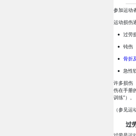
参加运动
运动损伤
过劳
钝伤
骨折
急性
许多损伤
伤在手册
训练”）。
（参见运
过
过劳是运