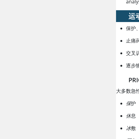
analy
运
保护
止痛
交叉
逐步
PRI
大多数急性
保
护
休
息
冰
敷