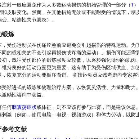
素注射一般应避免作为大多数运动损伤的初始管理的一部分（
1
）
缩和皮肤变化。然而，在其他措施无效或不能耐受的情况下，糖
病变、粘连性关节囊炎）。
动锻炼
下，受伤运动员在伤痛痊愈前应避免会引起损伤的特殊运动。为
不同的或相关的不会引起再损伤或疼痛的运动）。损伤可能还需
最初，既往受伤部位的锻炼强度应较低，以逐步强化薄弱的肌肉
。维持良好的活动范围更为重要，这有助于为受伤区域供血、加
退，恢复充分的活动要循序渐进。 竞技运动员应该考虑向专家咨
接受渐进式的锻炼和物理治疗方案，以恢复灵活性、力量和耐力
从激励性咨询中获益。
有任何
脑震荡症状
或体征，则不应该再参与比赛，而是建议休息
脑刺激（例如，使用电脑，电视，视频游戏）和体力劳动，以防
疗参考文献