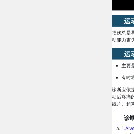
运
损伤总是
动能力丧
运
主要
有时
诊断应依
动后疼痛
线片、超
诊
1.
Alv