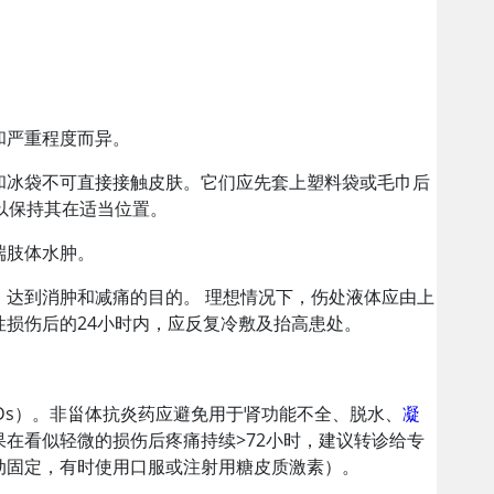
。
和严重程度而异。
和冰袋不可直接接触皮肤。它们应先套上塑料袋或毛巾后
以保持其在适当位置。
端肢体水肿。
达到消肿和减痛的目的。 理想情况下，伤处液体应由上
损伤后的24小时内，应反复冷敷及抬高患处。
Ds）。非甾体抗炎药应避免用于肾功能不全、脱水、
凝
果在看似轻微的损伤后疼痛持续
>
72小时，建议转诊给专
动固定，有时使用口服或注射用糖皮质激素）。