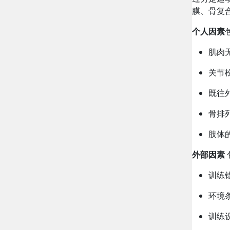
膜、骨复
个人因素
肌肉
关节
既往
骨排
肢体
外部因素
训练
环境
训练