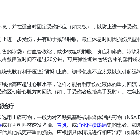
休息，并在适当时固定受伤部位（如夹板），以防止进一步受伤
防止进一步受伤，并有助于减轻肿胀。最佳休息时间因损伤类型
商售的冰袋）使血管收缩，减少软组织肿胀、炎症和疼痛。冰块
次冷敷留置时间不超过20分钟。可用弹性绷带包绕含冰的塑料袋
裹绕患肢有利于压迫消肿和止痛。绷带包裹不宜太紧以免引起远
区域抬高应超过心脏水平，这样才能有利于伤处液体的重力回流，
受伤区朝着心脏方向回流（如，手受伤者应抬高手及肘）。在急性
痛治疗
常选用止痛药物，一般为对乙酰氨基酚或非甾体消炎药物（NSAI
碍
或有阿司匹林诱发哮喘、
胃炎
、或
消化性溃疡病
史的患者。如
评估其他或更严重的损伤。应根据具体情况进行相应治疗（如制