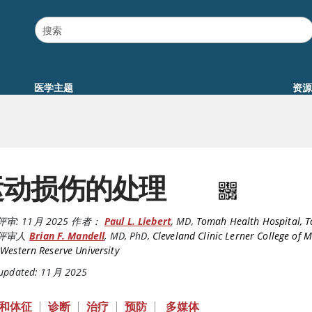
医学主题
资源
运动损伤的处理
评审:
11月 2025
作者：
Paul L. Liebert
,
MD
,
Tomah Health Hospital, 
评审人
Brian F. Mandell
,
MD, PhD
,
Cleveland Clinic Lerner College of M
Western Reserve University
 updated: 11月 2025
和体征
|
诊断
|
治疗
|
预防
|
多媒体