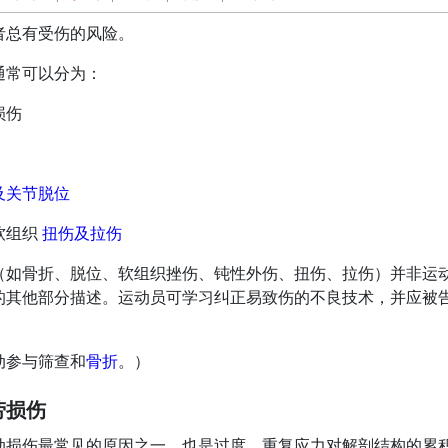
者总有受伤的风险。
通常可以分为：
损伤
及关节脱位
软组织
扭伤及拉伤
（如骨折、脱位、软组织挫伤、钝性外伤、扭伤、拉伤）并非运
的其他部分描述。运动员可学习纠正易致伤的不良技术，并应被
动参与筛查和
骨折
。）
劳损伤
动损伤最常见的原因之一，也是过度、重复应力对解剖结构的累