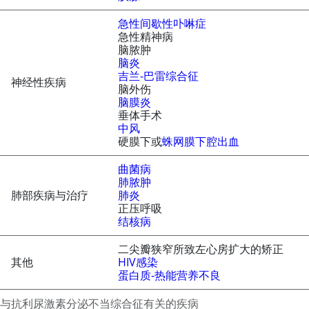
急性间歇性卟啉症
急性精神病
脑脓肿
脑炎
吉兰-巴雷综合征
神经性疾病
脑外伤
脑膜炎
垂体手术
中风
硬膜下或
蛛网膜下腔出血
曲菌病
肺脓肿
肺部疾病与治疗
肺炎
正压呼吸
结核病
二尖瓣狭窄所致左心房扩大的矫正
其他
HIV感染
蛋白质-热能营养不良
与抗利尿激素分泌不当综合征有关的疾病