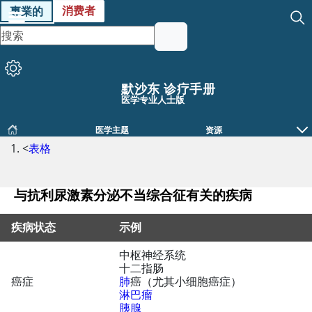
消费者
專業的
默沙东 诊疗手册
医学专业人士版
医学主题
资源
<
表格
与抗利尿激素分泌不当综合征有关的疾病
疾病状态
示例
中枢神经系统
十二指肠
癌症
肺
癌（尤其小细胞癌症）
淋巴瘤
胰腺