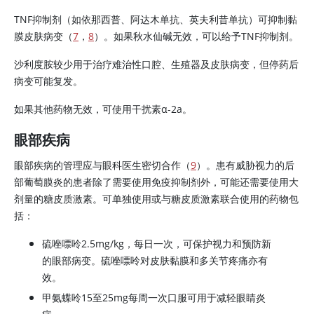
TNF抑制剂（如依那西普、阿达木单抗、英夫利昔单抗）可抑制黏
膜皮肤病变（
7
，
8
）。如果
秋水仙碱
无效，可以给予TNF抑制剂。
沙利度胺较少用于治疗难治性口腔、生殖器及皮肤病变，但停药后
病变可能复发。
如果其他药物无效，可使用干扰素α-2a。
眼部疾病
眼部疾病的管理应与眼科医生密切合作（
9
）。患有威胁视力的后
部葡萄膜炎的患者除了需要使用免疫抑制剂外，可能还需要使用大
剂量的糖皮质激素。可单独使用或与糖皮质激素联合使用的药物包
括：
硫唑嘌呤2.5mg/kg，每日一次，可保护视力和预防新
的眼部病变。
硫唑嘌呤
对皮肤黏膜和多关节疼痛亦有
效。
甲氨蝶呤15至25mg每周一次口服可用于减轻眼睛炎