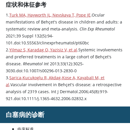
症状和体征参考
1.
Turk MA, Hayworth JL, Nevskaya T, Pope JE
.Ocular
manifestations of Behçet's disease in children and adults: a
systematic review and meta-analysis.
Clin Exp Rheumatol
2021;39 Suppl 132(5):94-
101.doi:10.55563/clinexprheumatol/pt60bc
2.
Yilmaz S, Karadag O, Yazisiz V, et al
.Systemic involvements
and preferred treatments in a large cohort of Behçet's
disease.
Rheumatol Int
2013;33(12):3025-
3030.doi:10.1007/s00296-013-2830-0
3.
Sarica-Kucukoglu R, Akdag-Kose A, KayabalI M, et
al
.Vascular involvement in Behçet's disease: a retrospective
analysis of 2319 cases. Int J Dermatol.2006;45(8):919-
921.doi:10.1111/j.1365-4632.2006.02832.x
白塞病的诊断
临床标准