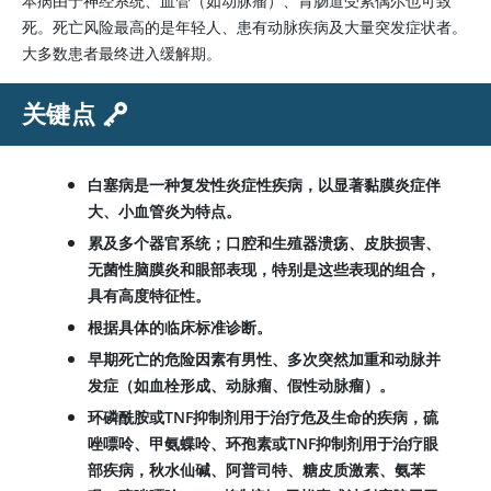
本病由于神经系统、血管（如动脉瘤）、胃肠道受累偶尔也可致
死。死亡风险最高的是年轻人、患有动脉疾病及大量突发症状者。
大多数患者最终进入缓解期。
关键点
白塞病是一种复发性炎症性疾病，以显著黏膜炎症伴
大、小血管炎为特点。
累及多个器官系统；口腔和生殖器溃疡、皮肤损害、
无菌性脑膜炎和眼部表现，特别是这些表现的组合，
具有高度特征性。
根据具体的临床标准诊断。
早期死亡的危险因素有男性、多次突然加重和动脉并
发症（如血栓形成、动脉瘤、假性动脉瘤）。
环磷酰胺或TNF抑制剂用于治疗危及生命的疾病，硫
唑嘌呤、甲氨蝶呤、环孢素或TNF抑制剂用于治疗眼
部疾病，秋水仙碱、阿普司特、糖皮质激素、氨苯