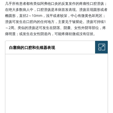
几乎所有患者都有类似阿弗他口炎的反复发作的疼痛性口腔溃疡；
在绝大多数病人中，口腔溃疡是本病首发表现。溃疡呈现圆形或者
椭圆形，直径2～10mm，浅平或者较深，中心有微黄色坏死区；
溃疡可发生在口腔内的任何地方，主要见于皱襞处。溃疡可持续1
～2周。类似的溃疡还可发生在阴茎、阴囊、女性外阴等部位，疼
痛明显；或发生在女性阴道内，可能疼痛轻微或没有症状。
白塞病的口腔和生殖器表现