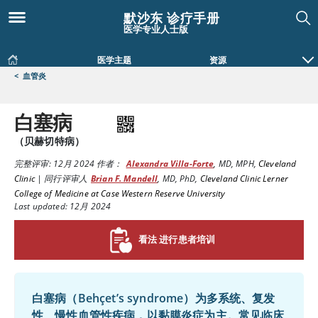
默沙东 诊疗手册
医学专业人士版
医学主题
资源
<
血管炎
白塞病
（贝赫切特病）
完整评审:
12月 2024
作者：
Alexandra Villa-Forte
,
MD, MPH
,
Cleveland
Clinic
|
同行评审人
Brian F. Mandell
,
MD, PhD
,
Cleveland Clinic Lerner
College of Medicine at Case Western Reserve University
Last updated: 12月 2024
看法 进行患者培训
白塞病（Behçet’s syndrome）为多系统、复发
性、慢性血管性疾病，以黏膜炎症为主。常见临床