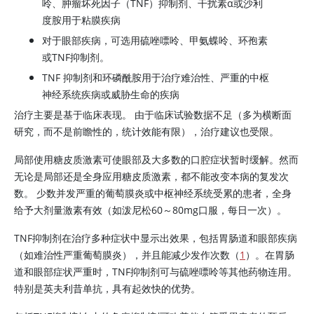
呤、肿瘤坏死因子（TNF）抑制剂、干扰素α或沙利
度胺用于粘膜疾病
对于眼部疾病，可选用硫唑嘌呤、甲氨蝶呤、环孢素
或TNF抑制剂。
TNF 抑制剂和环磷酰胺用于治疗难治性、严重的中枢
神经系统疾病或威胁生命的疾病
治疗主要是基于临床表现。 由于临床试验数据不足（多为横断面
研究，而不是前瞻性的，统计效能有限），治疗建议也受限。
局部使用糖皮质激素可使眼部及大多数的口腔症状暂时缓解。然而
无论是局部还是全身应用糖皮质激素，都不能改变本病的复发次
数。 少数并发严重的葡萄膜炎或中枢神经系统受累的患者，全身
给予大剂量激素有效（如泼尼松60～80mg口服，每日一次）。
TNF抑制剂在治疗多种症状中显示出效果，包括胃肠道和眼部疾病
（如难治性严重葡萄膜炎），并且能减少发作次数（
1
）。在胃肠
道和眼部症状严重时，TNF抑制剂可与硫唑嘌呤等其他药物连用。
特别是英夫利昔单抗，具有起效快的优势。