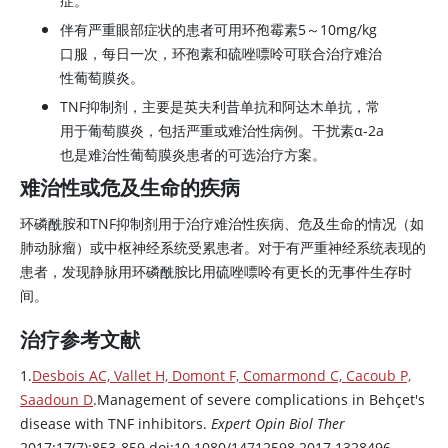
症。
伴有严重眼部症状的患者可用环孢霉素5～10mg/kg
口服，每日一次，环孢素和
硫唑嘌呤
可联合治疗难治
性葡萄膜炎。
TNF抑制剂，主要是英夫利昔单抗和阿达木单抗，常
用于葡萄膜炎，包括严重或难治性病例。干扰素α-2a
也是难治性葡萄膜炎患者的可选治疗方案。
难治性或危及生命的疾病
环磷酰胺和TNF抑制剂用于治疗难治性疾病、危及生命的情况（如
肺动脉瘤）或中枢神经系统受累患者。对于有严重神经系统表现的
患者，发现静脉用
环磷酰胺
比用
硫唑嘌呤
有更长的无事件生存时
间。
治疗参考文献
1.
Desbois AC, Vallet H, Domont F, Comarmond C, Cacoub P,
Saadoun D
.Management of severe complications in Behçet's
disease with TNF inhibitors.
Expert Opin Biol Ther
2017;17(7):853-859.doi:10.1080/14712598.2017.1328496