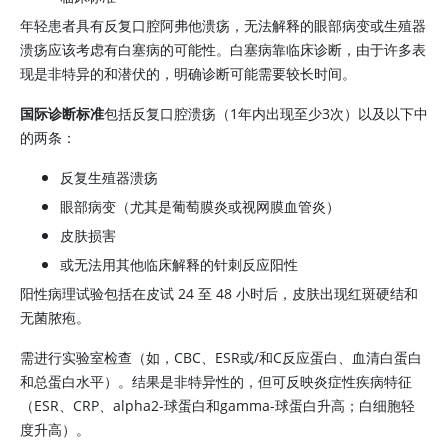
年轻患者具有反复口腔阿弗他溃疡，无法解释的眼部病变或生殖器
溃疡应该考虑有白塞病的可能性。白塞病靠临床诊断，由于许多表
现是非特异的和潜伏的，明确诊断可能需要较长时间。
国际诊断标准
包括反复口腔溃疡（1年内出现至少3次）以及以下中
的两条：
反复生殖器溃疡
眼部病变（尤其是葡萄膜炎或视网膜血管炎）
皮肤损害
或无法用其他临床解释的针刺反应阳性
阳性病理试验包括在皮试 24 至 48 小时后，皮肤出现红斑硬结和
无菌脓疱。
需进行实验室检查（如，CBC、ESR或/和C反应蛋白、血清
白蛋白
和总蛋白水平）。结果是非特异性的，但可反映炎症性疾病特征
（ESR、CRP、alpha2-球蛋白和gamma-球蛋白升高；白细胞轻
度升高）。