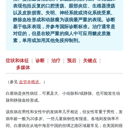
表现包括反复的口腔溃疡、眼部炎症、生殖器溃疡
以及皮肤损害。失明、神经系统或消化系统受累、
静脉血栓形成和动脉瘤为该病最严重的表现。诊断
基于临床表现，并参考国际诊断标准。治疗通常是
对症的，但是在较严重的病人中可应用糖皮质激
素，单用或加用其他免疫抑制剂。
症状和体征
|
诊断
|
治疗
|
预后
|
关键点
|
多媒体
（参见
血管炎概述
。）
白塞病是炎性病症，可累及大、小动脉和/或静脉。也可能发生动
脉和静脉血栓形成。
该疾病在男性和女性中的发病率几乎相近，但女性常重于男性，发
病年龄一般为20多岁。一些儿童病例也有报道。各地则发病率不
同。白塞病在从地中海至中国的丝绸之路区域最常见；在美国则很