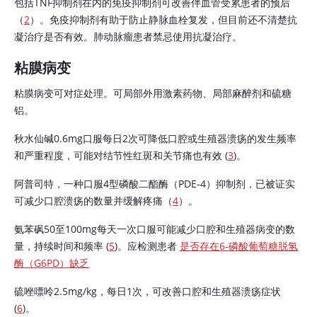
包括TNF抑制剂在内的免疫抑制剂可改善伴血管受累患者的预后
（
2
）。免疫抑制剂有助于防止静脉血栓复发，但目前还不清楚抗
凝治疗是否有效。肺动脉瘤患者禁忌使用抗凝治疗。
粘膜病变
粘膜病变可对症处理。可局部外用激素药物、局部麻醉剂和硫糖
铝。
秋水仙碱0.6mg口服每日2次可降低口腔或生殖器溃疡的发生频率
和严重程度，可能对结节性红斑和关节痛也有效 (
3
)。
阿普司特，一种口服4型磷酸二酯酶（PDE-4）抑制剂，已被证实
可减少口腔溃疡的数量并缓解疼痛（
4
）。
氨苯砜50至100mg每天一次口服可能减少口腔和生殖器病变的数
量，持续时间和频率 (
5
)。应检测患者
是否存在6-磷酸葡萄糖脱氢
酶（G6PD）缺乏
硫唑嘌呤2.5mg/kg，每日1次，可改善口腔和生殖器溃疡症状
(
6
)。