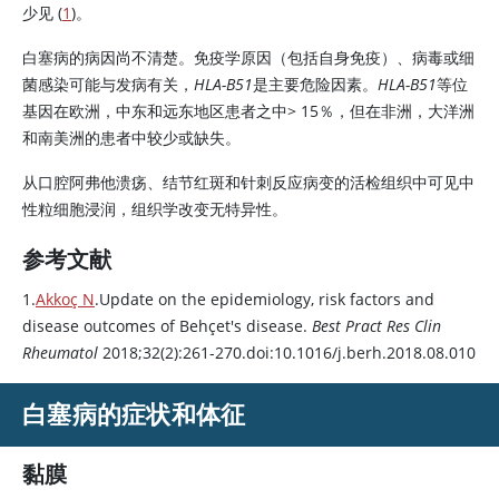
少见 (
1
)。
白塞病的病因尚不清楚。免疫学原因（包括自身免疫）、病毒或细
菌感染可能与发病有关，
HLA-B51
是主要危险因素。
HLA-B51
等位
基因在欧洲，中东和远东地区患者之中> 15％，但在非洲，大洋洲
和南美洲的患者中较少或缺失。
从口腔阿弗他溃疡、结节红斑和针刺反应病变的活检组织中可见中
性粒细胞浸润，组织学改变无特异性。
参考文献
1.
Akkoç N
.Update on the epidemiology, risk factors and
disease outcomes of Behçet's disease.
Best Pract Res Clin
Rheumatol
2018;32(2):261-270.doi:10.1016/j.berh.2018.08.010
白塞病的症状和体征
黏膜