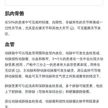
肌肉骨骼
在50%的患者中可见相对轻微、自限性、非破坏性的关节疼痛或一
过性关节炎，尤其是在膝关节和其他大关节 (
2
)。可见骶髂关节炎
症。
血管
动静脉中可出现血管周围和血管内炎症。动脉中可发生血栓形成、
动脉假性动脉瘤、出血和狭窄。3〜5％的患者在一生中会出现大动
脉受累;然而，尸检中三分之一的患者有大血管受累表现，而终生
无症状 (
3
)。主动脉和肺动脉动脉瘤可发生破溃。原位血栓可导致
肺动脉阻塞。咯血可见于肺动脉和支气管之间形成瘘管的情况下。
静脉受累可引起浅表和深静脉血栓形成。多个静脉可能受累，包括
上下腔静脉、肝静脉（导致布加综合征）和硬脑膜静脉窦。
原位动脉或静脉血栓形成、动脉瘤和假性动脉瘤比狭窄和阻塞多
见。