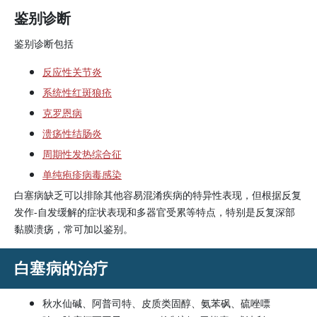
鉴别诊断
鉴别诊断包括
反应性关节炎
系统性红斑狼疮
克罗恩病
溃疡性结肠炎
周期性发热综合征
单纯疱疹病毒感染
白塞病缺乏可以排除其他容易混淆疾病的特异性表现，但根据反复
发作-自发缓解的症状表现和多器官受累等特点，特别是反复深部
黏膜溃疡，常可加以鉴别。
白塞病的治疗
秋水仙碱、阿普司特、皮质类固醇、氨苯砜、硫唑嘌