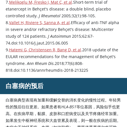
7.
Melikoglu M, Fresko I, Mat C, et al
.Short-term trial of
etanercept
in Behçet's disease: a double blind, placebo
controlled study.
J Rheumatol
2005;32(1):98-105.
8.
Vallet H, Riviere S, Sanna A, et al
.Efficacy of anti-TNF alpha
in severe and/or refractory Behçet's disease: Multicenter
study of 124 patients.
J Autoimmun
2015;62:67-
74.doi:10.1016/j.jaut.2015.06.005
9.
Hatemi G, Christensen R, Bang D, et al
.2018 update of the
EULAR recommendations for the management of Behçet's
syndrome.
Ann Rheum Dis
.2018;77(6):808-
818.doi:10.1136/annrheumdis-2018-213225
白塞病的预后
白塞病典型表现有加重和缓解交替的消长变化的慢性过程。年轻男
性的预后往往更差。如果患者有
HLA-B51
等位基因，风险似乎也更
高。在疾病早期，黏膜、皮肤和口腔病变以及关节疼痛经常加重。
如果发生中枢神经系统和大血管累及表现，则一般在疾病的后期。