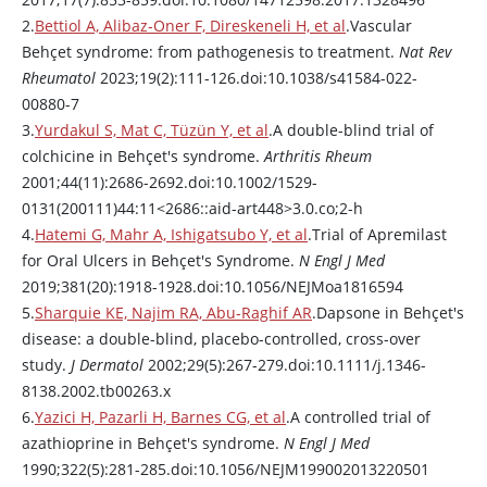
2.
Bettiol A, Alibaz-Oner F, Direskeneli H, et al
.Vascular
Behçet syndrome: from pathogenesis to treatment.
Nat Rev
Rheumatol
2023;19(2):111-126.doi:10.1038/s41584-022-
00880-7
3.
Yurdakul S, Mat C, Tüzün Y, et al
.A double-blind trial of
colchicine
in Behçet's syndrome.
Arthritis Rheum
2001;44(11):2686-2692.doi:10.1002/1529-
0131(200111)44:11<2686::aid-art448>3.0.co;2-h
4.
Hatemi G, Mahr A, Ishigatsubo Y, et al
.Trial of
Apremilast
for Oral Ulcers in Behçet's Syndrome.
N Engl J Med
2019;381(20):1918-1928.doi:10.1056/NEJMoa1816594
5.
Sharquie KE, Najim RA, Abu-Raghif AR
.
Dapsone
in Behçet's
disease: a double-blind, placebo-controlled, cross-over
study.
J Dermatol
2002;29(5):267-279.doi:10.1111/j.1346-
8138.2002.tb00263.x
6.
Yazici H, Pazarli H, Barnes CG, et al
.A controlled trial of
azathioprine
in Behçet's syndrome.
N Engl J Med
1990;322(5):281-285.doi:10.1056/NEJM199002013220501