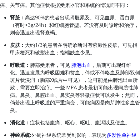
痛、关节痛。其他症状根据受累器官和系统的情况而不同：
肾脏：
高达90%的患者出现肾脏累及。可见血尿、蛋白尿
（有时
>
3g/24h）和红细胞管型。若没有及时诊断和治疗，
则会迅速出现肾衰竭。
皮肤：
大约1/3的患者在明确诊断时有紫癜性皮疹。可见指
甲床梗死和破裂出血；指端缺血少见。
呼吸道：
肺部受累者，可见
肺泡出血
，后期可出现纤维
化。迅速发展为呼吸困难和贫血，伴或不伴咯血及肺部双侧
斑片状浸润（胸部X线片中可见），这可能是由肺泡出血所
致，需要立即治疗。一些 MPA 患者最初可能出现间质性肺
病。鼻炎、鼻腔出血、鼻窦炎等轻微症状可以发生；然而，
倘若出现上呼吸道的严重病变，可能病因是肉芽肿性多血管
炎。
消化道：
症状包括腹痛、呕心、呕吐、腹泻以及便血。
神经系统:
外周神经系统常受到影响，表现为
多发性单神经