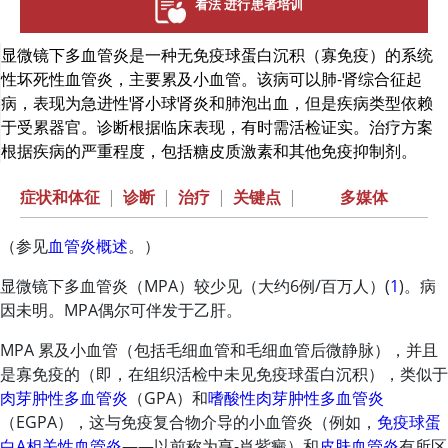
看法 进行患者培训
显微镜下多血管炎是一种无免疫球蛋白沉积（寡免疫）的系统
性坏死性血管炎，主要累及小血管。该病可以肺-肾综合征起
病，表现为急进性肾小球肾炎和肺泡出血，但是疾病类型依赖
于受累器官。诊断根据临床表现，有时需活检证实。治疗方案
根据疾病的严重程度，包括糖皮质激素和其他免疫抑制剂。
症状和体征
|
诊断
|
治疗
|
关键点
|
多媒体
（参见
血管炎概述
。）
显微镜下多血管炎（MPA）较少见（大约6例/百万人）(
1
)。病
因未明。MPA偶尔可伴发于乙肝。
MPA 累及小血管（包括毛细血管和毛细血管后微静脉），并且
是寡免疫的（即，在组织活检中未见免疫球蛋白沉积），类似于
肉芽肿性多血管炎
（GPA）和
嗜酸性肉芽肿性多血管炎
（EGPA），这与免疫复合物介导的小血管炎（例如，
免疫球蛋
白A相关性血管炎
——以前称为亨-肖紫癜）和
皮肤血管炎
有所区