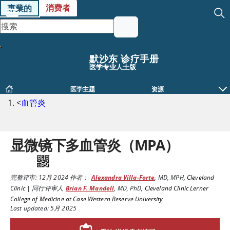
消费者
專業的
默沙东 诊疗手册
医学专业人士版
医学主题
资源
<
血管炎
显微镜下多血管炎（MPA）
完整评审:
12月 2024
作者：
Alexandra Villa-Forte
,
MD, MPH
,
Cleveland
Clinic
|
同行评审人
Brian F. Mandell
,
MD, PhD
,
Cleveland Clinic Lerner
College of Medicine at Case Western Reserve University
Last updated: 5月 2025