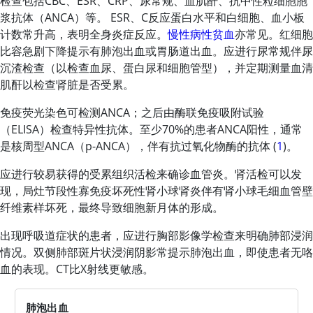
检查包括CBC、ESR、CRP、尿常规、血肌酐、抗中性粒细胞胞
浆抗体（ANCA）等。 ESR、C反应蛋白水平和白细胞、血小板
计数常升高，表明全身炎症反应。
慢性病性贫血
亦常见。红细胞
比容急剧下降提示有肺泡出血或胃肠道出血。应进行尿常规伴尿
沉渣检查（以检查血尿、蛋白尿和细胞管型），并定期测量血清
肌酐以检查肾脏是否受累。
免疫荧光染色可检测ANCA；之后由酶联免疫吸附试验
（ELISA）检查特异性抗体。至少70%的患者ANCA阳性，通常
是核周型ANCA（p-ANCA），伴有抗过氧化物酶的抗体 (
1
)。
应进行较易获得的受累组织活检来确诊血管炎。肾活检可以发
现，局灶节段性寡免疫坏死性肾小球肾炎伴有肾小球毛细血管壁
纤维素样坏死，最终导致细胞新月体的形成。
出现呼吸道症状的患者，应进行胸部影像学检查来明确肺部浸润
情况。双侧肺部斑片状浸润阴影常提示肺泡出血，即使患者无咯
血的表现。CT比X射线更敏感。
肺泡出血