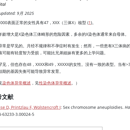
ital
 updated: 9月 2025
1000表面正常的女性具有47，XXX（三体X）核型 (
1
)。
年龄增大是X染色体三体畸形的危险因素，多余的X染色体通常来自母体。
异常是罕见的。月经不规律和不孕症时有发生；然而，一些患有X三体病
孩可能有轻度智力受损，可能比兄弟姐妹有更多的上学问题。
罕见，但也存在48，XXXX和49，XXXXX的女性。没有一致的表型。当有>
胎期的基因失衡可能导致异常发育。
见
染色体异常概述
，见
性染色体异常概述
。）
考文献
se D, Printzlau F, Wolstencroft J
: Sex chromosome aneuploidies.
Ha
4-63233-3.00024-5