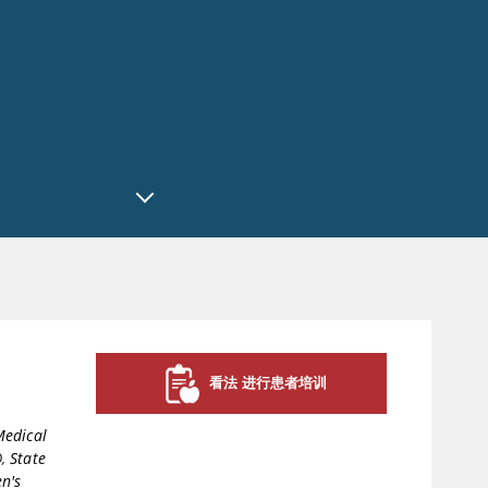
看法 进行患者培训
Medical
D
,
State
en's