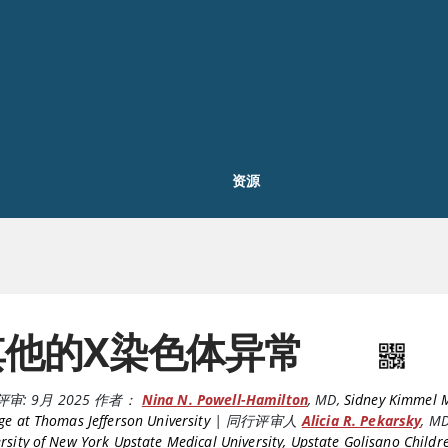
资源
其他的X染色体异常
评审:
9月 2025
作者：
Nina N. Powell-Hamilton
,
MD
,
Sidney Kimmel 
ge at Thomas Jefferson University
|
同行评审人
Alicia R. Pekarsky
,
M
rsity of New York Upstate Medical University, Upstate Golisano Childr