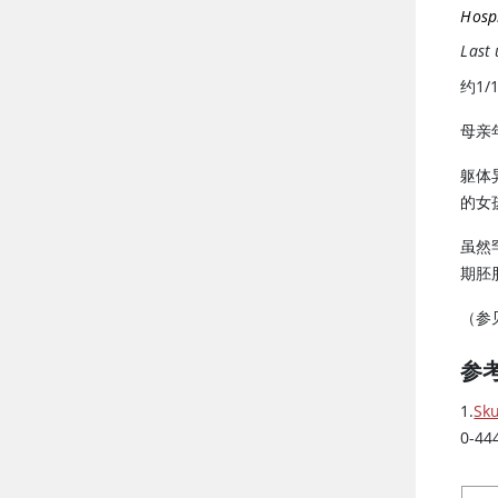
Hosp
Last
约1/
母亲
躯体
的女
虽然
期胚
（参
参
1.
Sku
0-44