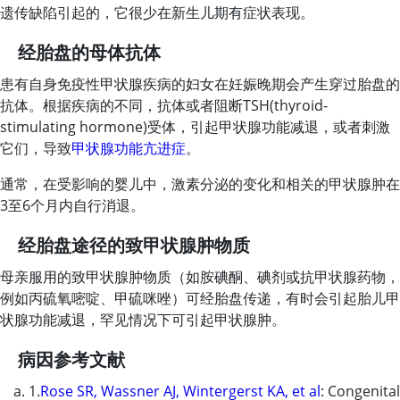
遗传缺陷引起的，它很少在新生儿期有症状表现。
经胎盘的母体抗体
患有自身免疫性甲状腺疾病的妇女在妊娠晚期会产生穿过胎盘的
抗体。根据疾病的不同，抗体或者阻断TSH(thyroid-
stimulating hormone)受体，引起甲状腺功能减退，或者刺激
它们，导致
甲状腺功能亢进症
。
通常，在受影响的婴儿中，激素分泌的变化和相关的甲状腺肿在
3至6个月内自行消退。
经胎盘途径的致甲状腺肿物质
母亲服用的致甲状腺肿物质（如胺碘酮、碘剂或抗甲状腺药物，
例如丙硫氧嘧啶、甲硫咪唑）可经胎盘传递，有时会引起胎儿甲
状腺功能减退，罕见情况下可引起甲状腺肿。
病因参考文献
1.
Rose SR, Wassner AJ, Wintergerst KA, et al
: Congenital