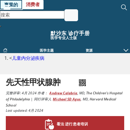
消费者
專業的
默沙东 诊疗手册
医学专业人士版
医学主题
资源
<
儿童内分泌疾病
先天性甲状腺肿
完整评审:
4月 2024
作者：
Andrew Calabria
,
MD
,
The Children's Hospital
of Philadelphia
|
同行评审人
Michael SD Agus
,
MD
,
Harvard Medical
School
Last updated: 4月 2024
看法 进行患者培训