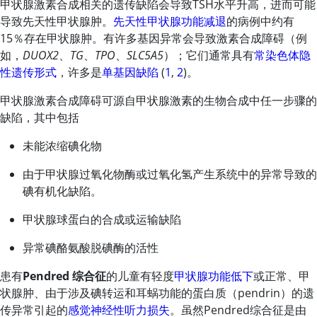
甲状腺激素合成相关的遗传缺陷会导致TSH水平升高，进而可能
导致先天性甲状腺肿。
先天性甲状腺功能减退
的病例中约有
15％存在甲状腺肿。有许多基因异常会导致激素合成障碍（例
如，
DUOX2
、
TG
、
TPO
、
SLC5A5
）；它们通常具有
常染色体隐
性遗传形式
，许多是
单基因缺陷
(
1
,
2
)。
甲状腺激素合成障碍可源自甲状腺激素的生物合成中任一步骤的
缺陷，其中包括
未能浓缩碘化物
由于甲状腺过氧化物酶或
过氧化氢
产生系统中的异常导致的
碘有机化缺陷。
甲状腺球蛋白的合成或运输缺陷
异常碘酪氨酸脱碘酶的活性
患有
Pendred 综合征
的儿童有轻度
甲状腺功能低下
或正常、甲
状腺肿、由于涉及碘转运和耳蜗功能的蛋白质（pendrin）的遗
传异常引起的
感觉神经性听力损失
。虽然Pendred综合征是由