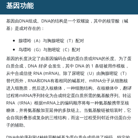
基因功能
基因由DNA组成。DNA的结构是一个双螺旋，其中的核苷酸（碱
基）是成对存在的：
腺嘌呤（A）与胸腺嘧啶（T）配对
鸟嘌呤（G）与胞嘧啶（C）配对
基因的长度决定了由基因编码合成的蛋白质或RNA的长度。为了蛋
白质合成，DNA
转录
会发生，其中 DNA 的 1 条链被用作模板，
从中合成信使 RNA (mRNA)。除了尿嘧啶（U）由胸腺嘧啶（T）
替代而外，RNA和DNA有着相同的碱基对。mRNA分子从细胞核
进入细胞质，然后进入核糖体，一种细胞结构。在核糖体中，
翻译
过程将mRNA序列转化为合成特定蛋白质所需的氨基酸序列。转运
RNA（tRNA）根据mRNA上的编码顺序将每一种氨基酸携带至核
糖体，并将氨基酸加至延伸的多肽链上。当氨基酸链被组装时，它
会自我折叠形成复杂的三维结构，而这一过程受到邻近伴侣蛋白分
子的辅助。
DNA中的序列和4种核苷酸碱基为蛋白质合成提供了编码。特定的