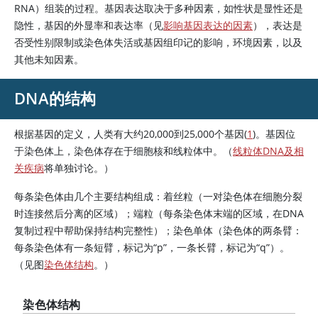
RNA）组装的过程。基因表达取决于多种因素，如性状是显性还是
隐性，基因的外显率和表达率（见
影响基因表达的因素
），表达是
否受性别限制或染色体失活或基因组印记的影响，环境因素，以及
其他未知因素。
DNA的结构
根据基因的定义，人类有大约20,000到25,000个基因(
1
)。基因位
于染色体上，染色体存在于细胞核和线粒体中。（
线粒体DNA及相
关疾病
将单独讨论。）
每条染色体由几个主要结构组成：着丝粒（一对染色体在细胞分裂
时连接然后分离的区域）；端粒（每条染色体末端的区域，在DNA
复制过程中帮助保持结构完整性）；染色单体（染色体的两条臂：
每条染色体有一条短臂，标记为“p”，一条长臂，标记为“q”）。
（见图
染色体结构
。）
染色体结构