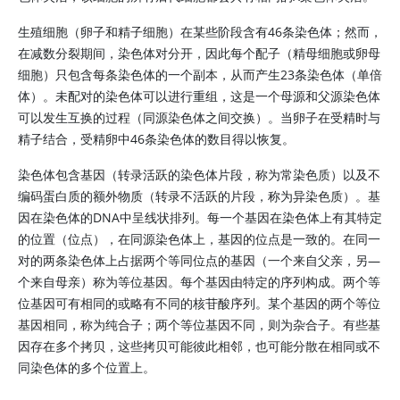
生殖细胞（卵子和精子细胞）在某些阶段含有46条染色体；然而，
在减数分裂期间，染色体对分开，因此每个配子（精母细胞或卵母
细胞）只包含每条染色体的一个副本，从而产生23条染色体（单倍
体）。未配对的染色体可以进行重组，这是一个母源和父源染色体
可以发生互换的过程（同源染色体之间交换）。当卵子在受精时与
精子结合，受精卵中46条染色体的数目得以恢复。
染色体包含基因（转录活跃的染色体片段，称为常染色质）以及不
编码蛋白质的额外物质（转录不活跃的片段，称为异染色质）。基
因在染色体的DNA中呈线状排列。每一个基因在染色体上有其特定
的位置（位点），在同源染色体上，基因的位点是一致的。在同一
对的两条染色体上占据两个等同位点的基因（一个来自父亲，另—
个来自母亲）称为等位基因。每个基因由特定的序列构成。两个等
位基因可有相同的或略有不同的核苷酸序列。某个基因的两个等位
基因相同，称为纯合子；两个等位基因不同，则为杂合子。有些基
因存在多个拷贝，这些拷贝可能彼此相邻，也可能分散在相同或不
同染色体的多个位置上。