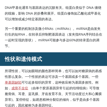
DNA甲基化通常与基因表达的沉默有关。组蛋白类似于 DNA 缠绕
的线轴，影响 DNA 的折叠和展开。组蛋白修饰如乙酰化或甲基化
可以增加或减少特定基因的表达。
另一个重要的机制涉及微小RNAs（miRNAs）。miRNA是由发夹
衍生的短RNA，在转录后抑制靶基因表达（发夹指RNA序列结合在
一起时呈现的形状）。miRNA可能参与多达60%的转录蛋白的调
节。
性状和遗传模式
所谓性状，可以如眼睛的颜色那样简单，也可以如对糖尿病的易感
性那么复杂。一个性状的表达可涉及一个基因或多个基因。一些
单基因缺陷
可引起多组织的异常，这种效应称为基因多效性。例
如，
成骨不全症
（由单个胶原基因异常引起的结缔组病）可导致
脆骨病、耳聋、蓝巩膜、牙齿发育不良、关节活动度过大和心瓣膜
异常)。某些特征，如易患精神分裂症的倾向，似乎是由多个基因
引起的，因此被称为多基因特征。