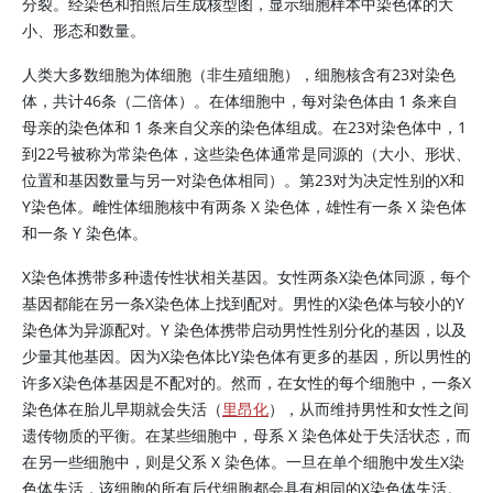
分裂。经染色和拍照后生成核型图，显示细胞样本中染色体的大
小、形态和数量。
人类大多数细胞为体细胞（非生殖细胞），细胞核含有23对染色
体，共计46条（二倍体）。在体细胞中，每对染色体由 1 条来自
母亲的染色体和 1 条来自父亲的染色体组成。在23对染色体中，1
到22号被称为常染色体，这些染色体通常是同源的（大小、形状、
位置和基因数量与另一对染色体相同）。第23对为决定性别的X和
Y染色体。雌性体细胞核中有两条 X 染色体，雄性有一条 X 染色体
和一条 Y 染色体。
X染色体携带多种遗传性状相关基因。女性两条X染色体同源，每个
基因都能在另一条X染色体上找到配对。男性的X染色体与较小的Y
染色体为异源配对。Y 染色体携带启动男性性别分化的基因，以及
少量其他基因。因为X染色体比Y染色体有更多的基因，所以男性的
许多X染色体基因是不配对的。然而，在女性的每个细胞中，一条X
染色体在胎儿早期就会失活（
里昂化
），从而维持男性和女性之间
遗传物质的平衡。在某些细胞中，母系 X 染色体处于失活状态，而
在另一些细胞中，则是父系 X 染色体。一旦在单个细胞中发生X染
色体失活，该细胞的所有后代细胞都会具有相同的X染色体失活。