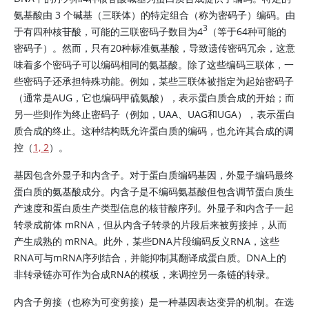
氨基酸由 3 个碱基（三联体）的特定组合（称为密码子）编码。由
3
于有四种核苷酸，可能的三联密码子数目为4
（等于64种可能的
密码子）。然而，只有20种标准氨基酸，导致遗传密码冗余，这意
味着多个密码子可以编码相同的氨基酸。除了这些编码三联体，一
些密码子还承担特殊功能。例如，某些三联体被指定为起始密码子
（通常是AUG，它也编码甲硫氨酸），表示蛋白质合成的开始；而
另一些则作为终止密码子（例如，UAA、UAG和UGA），表示蛋白
质合成的终止。这种结构既允许蛋白质的编码，也允许其合成的调
控（
1, 2
）。
基因包含外显子和内含子。对于蛋白质编码基因，外显子编码最终
蛋白质的氨基酸成分。内含子是不编码氨基酸但包含调节蛋白质生
产速度和蛋白质生产类型信息的核苷酸序列。外显子和内含子一起
转录成前体 mRNA，但从内含子转录的片段后来被剪接掉，从而
产生成熟的 mRNA。此外，某些DNA片段编码反义RNA，这些
RNA可与mRNA序列结合，并能抑制其翻译成蛋白质。DNA上的
非转录链亦可作为合成RNA的模板，来调控另一条链的转录。
内含子剪接（也称为可变剪接）是一种基因表达变异的机制。在选