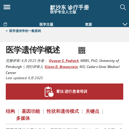
默沙东 诊疗手册
医学专业人士版
医学主题
资源
<
医学遗传学的一般原则
医学遗传学概述
完整评审:
6月 2025
作者：
Quasar S. Padiath
,
MBBS, PhD
,
University of
Pittsburgh
|
同行评审人
Glenn D. Braunstein
,
MD
,
Cedars-Sinai Medical
Center
Last updated: 6月 2025
看法 进行患者培训
结构
|
基因功能
|
性状和遗传模式
|
关键点
|
多媒体