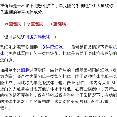
重链病是一种浆细胞恶性肿瘤，单克隆的浆细胞产生大量被称
为重链的异常抗体成分。
α 重链病
|
γ 重链病
|
μ 重链病
（也可参见
浆细胞疾病概述
。）
浆细胞来源于 B 细胞（
B 淋巴细胞
），后者是正常情况下产生
抗
体
（免疫球蛋白）的一类白细胞。抗体是有助于身体抗击感染的
蛋白质。
如果单个
浆细胞
过度增殖，由此产生的一组基因相同的细胞（称
为克隆）会产生大量的单一类型的抗体。由于这种抗体由单一克
隆生成，因此称为单克隆抗体，也叫做 M 蛋白。体内有大量 M
蛋白的人通常会出现其他抗体水平降低。在有些病例中，其产生
的抗体是不完整的，仅有轻链或仅有重链（正常情况下，有功能
的抗体由两对不同的链构成，这两对链分别被称为轻链和重
链）。