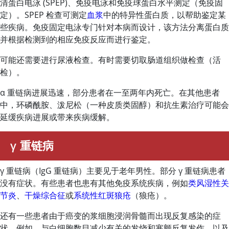
清蛋白电泳 (SPEP)、免疫电泳和免疫球蛋白水平测定（免疫固
定）。SPEP 检查可测定
血浆
中的特异性蛋白质，以帮助鉴定某
些疾病。免疫固定电泳专门针对本病而设计，该方法分离蛋白质
并根据检测到的相应免疫反应而进行鉴定。
可能还需要进行尿液检查。有时需要切取肠道组织做检查（活
检）。
α 重链病进展迅速，部分患者在一至两年内死亡。在其他患者
中，环磷酰胺、泼尼松（一种皮质类固醇）和抗生素治疗可能会
延缓疾病进展或带来疾病缓解。
γ 重链病
γ 重链病（IgG 重链病）主要见于老年男性。部分 γ 重链病患者
没有症状。有些患者也患有其他免疫系统疾病，例如
类风湿性关
节炎
、
干燥综合征
或
系统性红斑狼疮
（狼疮）。
还有一些患者由于癌变的浆细胞浸润骨髓而出现反复感染的症
状，例如，与白细胞数目减少有关的发烧和寒颤反复发作，以及