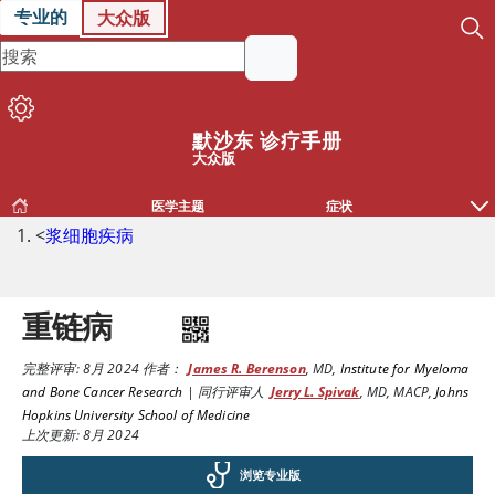
专业的
大众版
默沙东 诊疗手册
大众版
医学主题
症状
<
浆细胞疾病
重链病
完整评审:
8月 2024
作者：
James R. Berenson
,
MD
,
Institute for Myeloma
and Bone Cancer Research
|
同行评审人
Jerry L. Spivak
,
MD, MACP
,
Johns
Hopkins University School of Medicine
上次更新: 8月 2024
浏览专业版