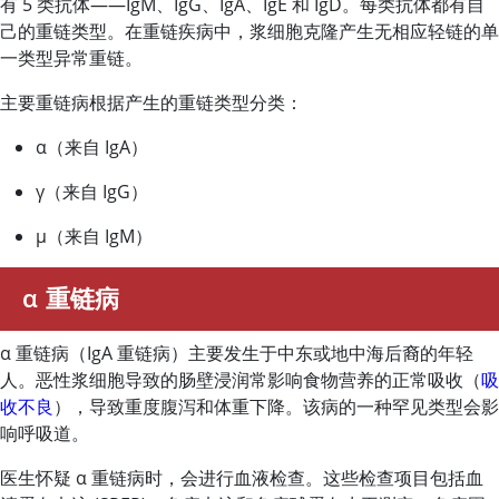
有 5 类抗体——IgM、IgG、IgA、IgE 和 IgD。每类抗体都有自
己的重链类型。在重链疾病中，浆细胞克隆产生无相应轻链的单
一类型异常重链。
主要重链病根据产生的重链类型分类：
α（来自 IgA）
γ（来自 IgG）
μ（来自 IgM）
α 重链病
α 重链病（IgA 重链病）主要发生于中东或地中海后裔的年轻
人。恶性浆细胞导致的肠壁浸润常影响食物营养的正常吸收（
吸
收不良
），导致重度腹泻和体重下降。该病的一种罕见类型会影
响呼吸道。
医生怀疑 α 重链病时，会进行血液检查。这些检查项目包括血