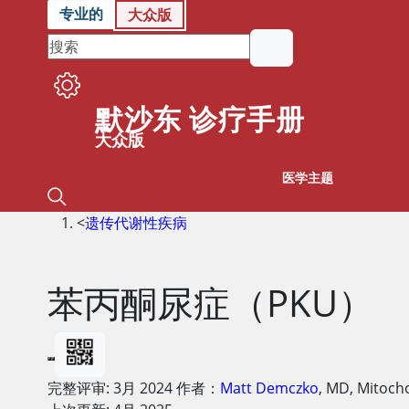
专业的
大众版
默沙东 诊疗手册
大众版
医学主题
<
遗传代谢性疾病
苯丙酮尿症（PKU）
完整评审:
3月 2024
作者：
Matt Demczko
,
MD
,
Mitocho