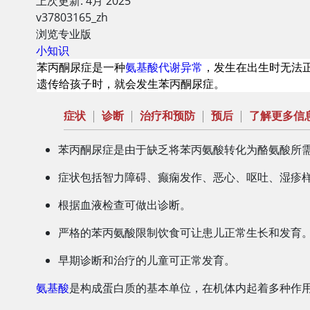
上次更新: 4月 2025
v37803165_zh
浏览专业版
小知识
苯丙酮尿症是一种
氨基酸代谢异常
，发生在出生时无法
遗传给孩子时，就会发生苯丙酮尿症。
症状
|
诊断
|
治疗和预防
|
预后
|
了解更多信
苯丙酮尿症是由于缺乏将苯丙氨酸转化为酪氨酸所
症状包括智力障碍、癫痫发作、恶心、呕吐、湿疹
根据血液检查可做出诊断。
严格的苯丙氨酸限制饮食可让患儿正常生长和发育
早期诊断和治疗的儿童可正常发育。
氨基酸
是构成蛋白质的基本单位，在机体内起着多种作