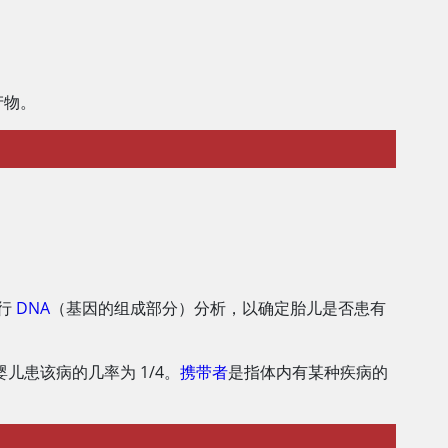
产物。
行
DNA
（基因的组成部分）分析，以确定胎儿是否患有
患该病的几率为 1/4。
携带者
是指体内有某种疾病的