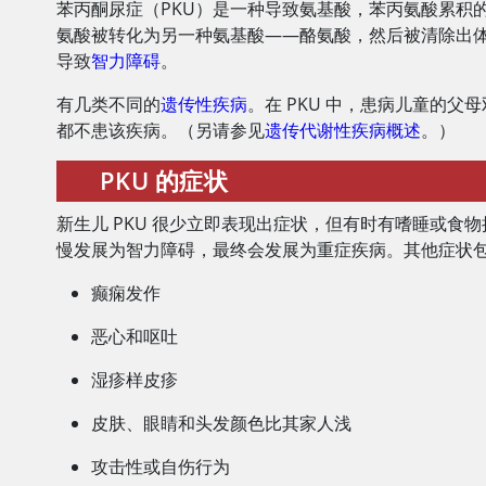
苯丙酮尿症（PKU）是一种导致氨基酸，苯丙氨酸累积
氨酸被转化为另一种氨基酸——酪氨酸，然后被清除出
导致
智力障碍
。
有几类不同的
遗传性疾病
。在 PKU 中，患病儿童的父
都不患该疾病。（另请参见
遗传代谢性疾病概述
。）
PKU 的症状
新生儿 PKU 很少立即表现出症状，但有时有嗜睡或
慢发展为智力障碍，最终会发展为重症疾病。其他症状
癫痫发作
恶心和呕吐
湿疹样皮疹
皮肤、眼睛和头发颜色比其家人浅
攻击性或自伤行为