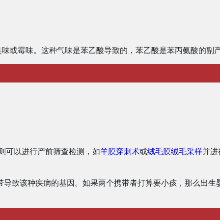
臭味或霉味。这种气味是苯乙酸导致的，苯乙酸是苯丙氨酸的副
，则可以进行产前筛查检测，如
羊膜穿刺术
或
绒毛膜绒毛采样
并进
带导致该种疾病的基因。如果两个携带者打算要小孩，那么出生婴儿