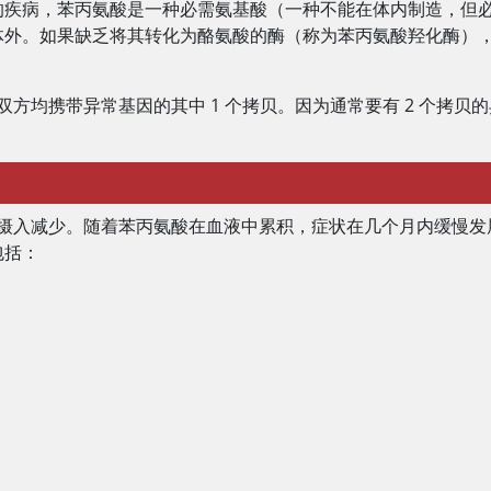
的疾病，苯丙氨酸是一种必需氨基酸（一种不能在体内制造，但
体外。如果缺乏将其转化为酪氨酸的酶（称为苯丙氨酸羟化酶）
母双方均携带异常基因的其中 1 个拷贝。因为通常要有 2 个
食物摄入减少。随着苯丙氨酸在血液中累积，症状在几个月内缓慢
包括：